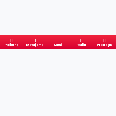
Početna
Izdvajamo
Meni
Radio
Pretraga
Pretraga
Kategorije
Ostalo
Naslovna
Izdvajamo