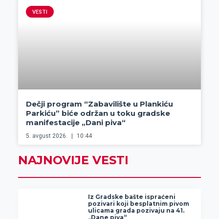
VESTI
Dečji program “Zabavilište u Plankiću
Parkiću” biće održan u toku gradske
manifestacije „Dani piva“
5. avgust 2026.
10:44
NAJNOVIJE VESTI
Iz Gradske bašte ispraćeni
pozivari koji besplatnim pivom
ulicama grada pozivaju na 41.
„Dane piva“