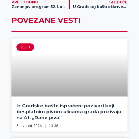
PRETHODNO
SLEDEĆE
Zanimljiv program 52. Lorista
U Gradskoj bašti otkriveni predmeti iz neolita i ostaci skeleta (FOTO)
POVEZANE VESTI
VESTI
Iz Gradske bašte ispraćeni pozivari koji
besplatnim pivom ulicama grada pozivaju
na 41. „Dane piva“
5. avgust 2026.
13:36