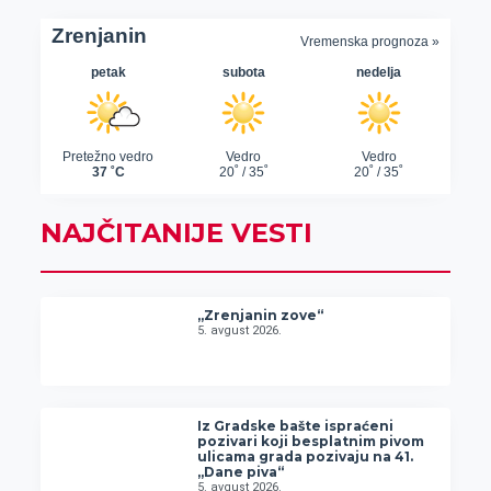
NAJČITANIJE VESTI
„Zrenjanin zove“
5. avgust 2026.
Iz Gradske bašte ispraćeni
pozivari koji besplatnim pivom
ulicama grada pozivaju na 41.
„Dane piva“
5. avgust 2026.