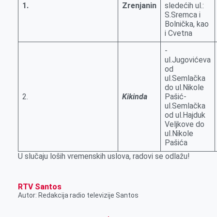
1
.
Zrenjanin
sledećih ul.:
S.Sremca i
Bolnička, kao
i Cvetna
-
ul.Jugovićeva
od
ul.Semlačka
do ul.Nikole
2.
Kikinda
Pašić-
ul.Semlačka
od ul.Hajduk
Veljkove do
ul.Nikole
Pašića
U slučaju loših vremenskih uslova, radovi se odlažu!
RTV Santos
Autor: Redakcija radio televizije Santos