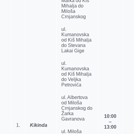
Marka od Kiš
Mihalјa do
Miloša
Crnjanskog
ul.
Kumanovska
od Kiš Mihalјa
do Stevana
Lakai Gige
ul.
Kumanovska
od Kiš Mihalјa
do Velјka
Petrovića
ul. Albertova
od Miloša
Crnjanskog do
Žarka
10
:00
Gavranova
–
1.
Kikinda
1
3
:
0
0
ul. Miloša