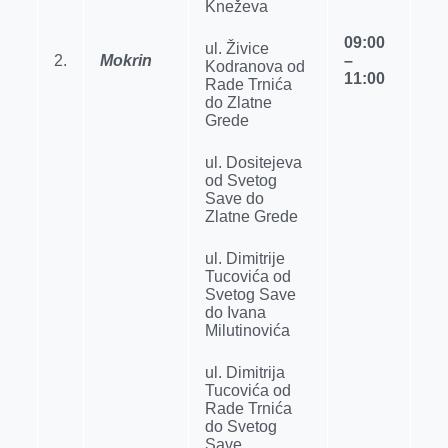
Kneževa
09:00
ul. Živice
2.
Mokrin
–
Kodranova od
11:00
Rade Trnića
do Zlatne
Grede
ul. Dositejeva
od Svetog
Save do
Zlatne Grede
ul. Dimitrije
Tucovića od
Svetog Save
do Ivana
Milutinovića
ul. Dimitrija
Tucovića od
Rade Trnića
do Svetog
Save