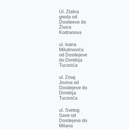
Ul. Zlatna
greda od
Dositeeve do
Živice
Kodranova
ul. Ivana
Milutinovića
od Dositejeve
do Dimitrija
Tucovića
ul. Zmaj
Jovina od
Dositejeve do
Dimitrija
Tucovića
ul. Svetog
Save od
Dositejeve do
Milana