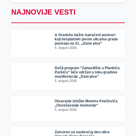
NAJNOVIJE VESTI
Iz Gradske bašte ispraćeni pozivari
koji besplatnim pivom ulicama grada
pozivaju na 41. „Dane piva“
5. avgust 2026.
Dečji program “Zabavilište u Plankiću
Parkiću” biće održan u toku gradske
manifestacije „Dani piva“
5. avgust 2026.
Otvaranje izložbe Momira Kneževića
„Osvežavanje memorije“
5. avgust 2026.
Zatvoren za saobraćaj deo ulice