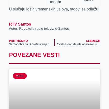
mesto
U slučaju loših vremenskih uslova, radovi se odlažu!
RTV Santos
Autor: Redakcija radio televizije Santos
PRETHODNO
SLEDEĆE
Samoodbrana ili preterivanje: Izbacivač protiv „nezgodnih gostiju“ (VIDEO)
Svetski dan deteta obeležen u Zrenjaninu
POVEZANE VESTI
VESTI