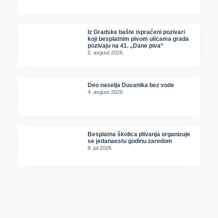
Iz Gradske bašte ispraćeni pozivari
koji besplatnim pivom ulicama grada
pozivaju na 41. „Dane piva“
5. avgust 2026.
Deo naselja Duvanika bez vode
4. avgust 2026.
Besplatna školica plivanja organizuje
se jedanaestu godinu zaredom
8. jul 2026.