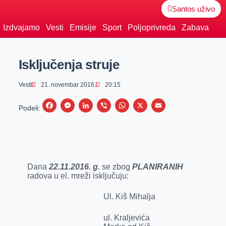
Santos uživo
Izdvajamo
Vesti
Emisije
Sport
Poljoprivreda
Zabava
Isključenja struje
Vesti
21. novembar 2016.
20:15
F
M
L
V
W
X
E
Podeli:
a
e
i
i
h
m
c
s
n
b
a
a
e
s
k
e
t
i
b
e
e
r
s
l
Dana
22
.11
.
2016.
g.
se zbog
PLANIRANIH
radova u el. mreži isklјučuju:
o
n
d
A
o
g
I
p
Ul. Kiš Mihalјa
k
e
n
p
ul. Kralјevića
r