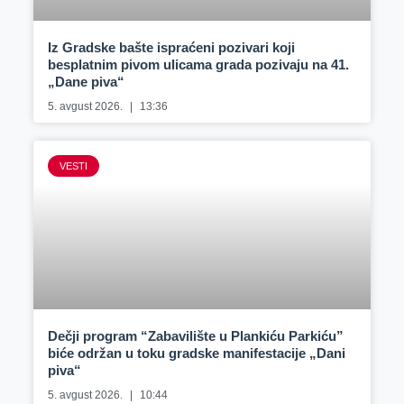
Iz Gradske bašte ispraćeni pozivari koji
besplatnim pivom ulicama grada pozivaju na 41.
„Dane piva“
5. avgust 2026.
13:36
VESTI
Dečji program “Zabavilište u Plankiću Parkiću”
biće održan u toku gradske manifestacije „Dani
piva“
5. avgust 2026.
10:44