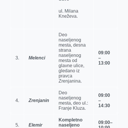
ul. Milana
Kneževa.
Deo
naselјenog
mesta, desna
strana
09:00
naselјenog
3.
Melenci
–
mesta od
13:00
glavne ulice,
gledano iz
pravca
Zrenjanina.
Deo
09:00
naselјenog
4.
Zrenjanin
–
mesta, deo ul.:
14:30
Franje Kluza.
Kompletno
09:00–
5.
Elemir
naseljeno
10:00