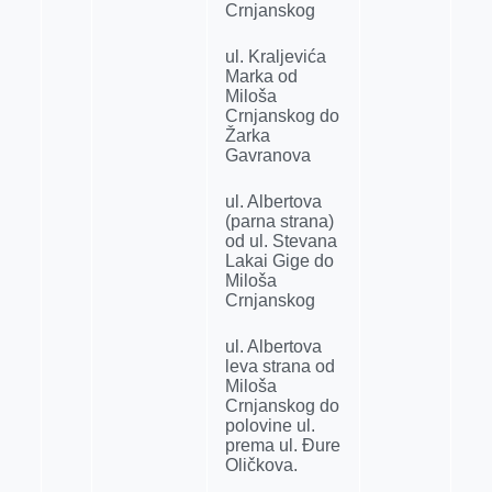
Crnjanskog
ul. Kralјevića
Marka od
Miloša
Crnjanskog do
Žarka
Gavranova
ul. Albertova
(parna strana)
od ul. Stevana
Lakai Gige do
Miloša
Crnjanskog
ul. Albertova
leva strana od
Miloša
Crnjanskog do
polovine ul.
prema ul. Đure
Oličkova.