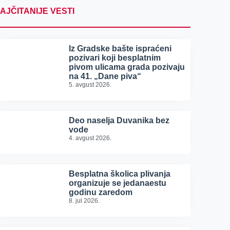
AJČITANIJE VESTI
Iz Gradske bašte ispraćeni
pozivari koji besplatnim
pivom ulicama grada pozivaju
na 41. „Dane piva“
5. avgust 2026.
Deo naselja Duvanika bez
vode
4. avgust 2026.
Besplatna školica plivanja
organizuje se jedanaestu
godinu zaredom
8. jul 2026.