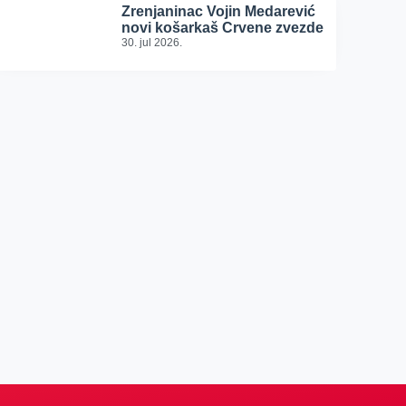
Zrenjaninac Vojin Medarević
novi košarkaš Crvene zvezde
30. jul 2026.