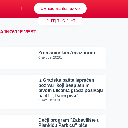
Radio Santos uživo
FB
IG
YT
AJNOVIJE VESTI
Zrenjaninskim Amazonom
6. avgust 2026.
Iz Gradske bašte ispraćeni
pozivari koji besplatnim
pivom ulicama grada pozivaju
na 41. „Dane piva“
5. avgust 2026.
Dečji program “Zabavilište u
Plankiću Parkiću” biće