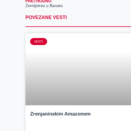
PRETHODNO
Zemljotres u Banatu
POVEZANE VESTI
VESTI
Zrenjaninskim Amazonom