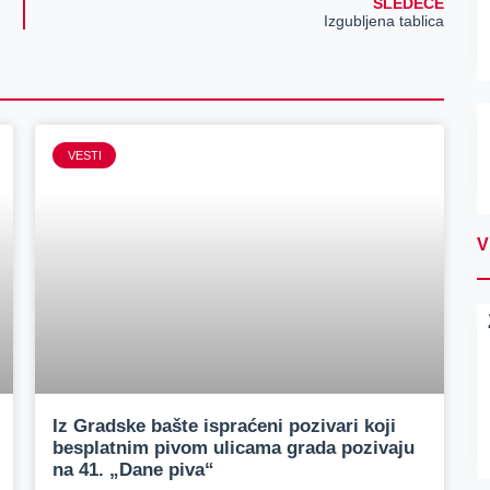
SLEDEĆE
Izgubljena tablica
VESTI
V
Iz Gradske bašte ispraćeni pozivari koji
besplatnim pivom ulicama grada pozivaju
na 41. „Dane piva“