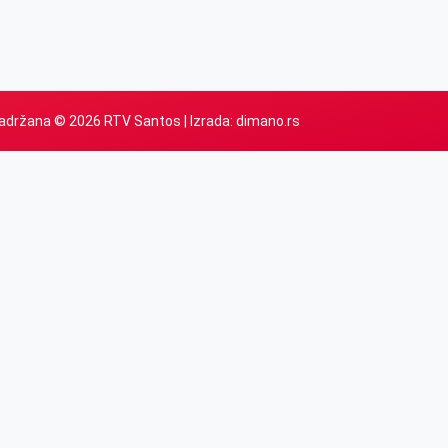
adržana © 2026 RTV Santos | Izrada:
dimano.rs