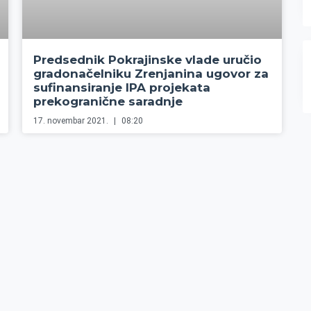
Predsednik Pokrajinske vlade uručio
gradonačelniku Zrenjanina ugovor za
sufinansiranje IPA projekata
prekogranične saradnje
17. novembar 2021.
08:20