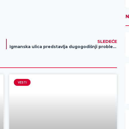
N
SLEDEĆE
Igmanska ulica predstavlja dugogodišnji problem za njene stanovnike
VESTI