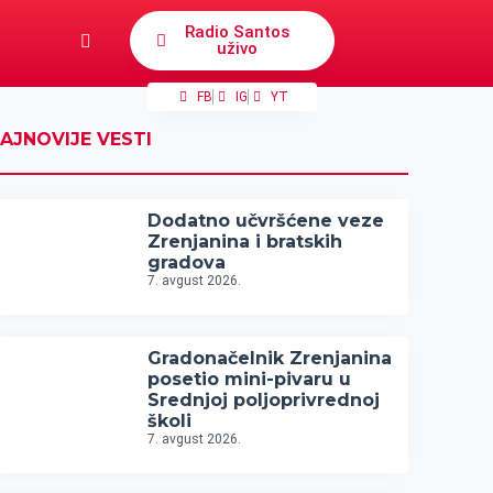
Radio Santos
uživo
FB
IG
YT
AJNOVIJE VESTI
Dodatno učvršćene veze
Zrenjanina i bratskih
gradova
7. avgust 2026.
Gradonačelnik Zrenjanina
posetio mini-pivaru u
Srednjoj poljoprivrednoj
školi
7. avgust 2026.