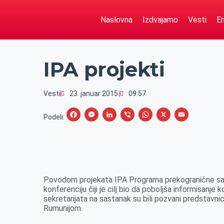
Naslovna
Izdvajamo
Vesti
Em
IPA projekti
Vesti
23. januar 2015.
09:57
F
M
L
V
W
X
E
Podeli:
a
e
i
i
h
m
c
s
n
b
a
a
e
s
k
e
t
i
b
e
e
r
s
l
Povodom projekata IPA Programa prekogranične sara
o
n
d
A
konferenciju čiji je cilj bio da poboljša informisanje
sekretarijata na sastanak su bili pozvani predstavnici
o
g
I
p
Rumunijom.
k
e
n
p