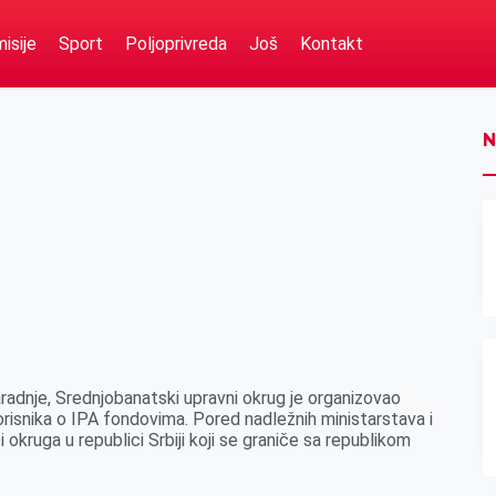
isije
Sport
Poljoprivreda
Još
Kontakt
N
dnje, Srednjobanatski upravni okrug je organizovao
 korisnika o IPA fondovima. Pored nadležnih ministarstava i
 okruga u republici Srbiji koji se graniče sa republikom