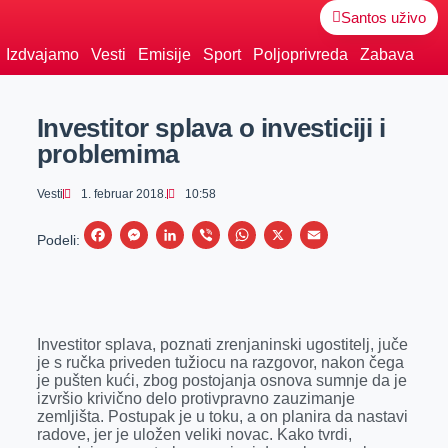
Santos uživo
Izdvajamo
Vesti
Emisije
Sport
Poljoprivreda
Zabava
Investitor splava o investiciji i
problemima
Vesti
1. februar 2018.
10:58
F
M
L
V
W
X
E
Podeli:
a
e
i
i
h
m
c
s
n
b
a
a
e
s
k
e
t
i
Investitor splava, poznati zrenjaninski ugostitelj, juče
b
e
e
r
s
l
je s ručka priveden tužiocu na razgovor, nakon čega
o
n
d
A
je pušten kući, zbog postojanja osnova sumnje da je
izvršio krivično delo protivpravno zauzimanje
o
g
I
p
zemljišta. Postupak je u toku, a on planira da nastavi
k
e
n
p
radove, jer je uložen veliki novac. Kako tvrdi,