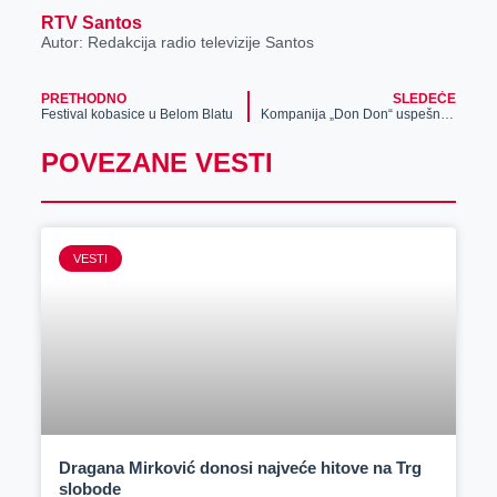
RTV Santos
Autor: Redakcija radio televizije Santos
PRETHODNO
SLEDEĆE
Festival kobasice u Belom Blatu
Kompanija „Don Don“ uspešno posluje u našem gradu i zapošljava 200 radnika
POVEZANE VESTI
VESTI
Dragana Mirković donosi najveće hitove na Trg
slobode