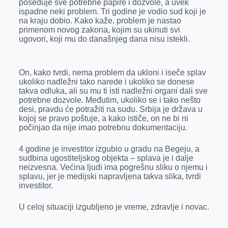
poseduje sve potrebne papire i dozvole, a uvek
r
ispadne neki problem. Tri godine je vodio sud koji je
na kraju dobio. Kako kaže, problem je nastao
primenom novog zakona, kojim su ukinuti svi
ugovori, koji mu do današnjeg dana nisu istekli.
On, kako tvrdi, nema problem da ukloni i iseče splav
ukoliko nadležni tako narede i ukoliko se donese
takva odluka, ali su mu ti isti nadležni organi dali sve
potrebne dozvole. Međutim, ukoliko se i tako nešto
desi, pravdu će potražiti na sudu. Srbija je država u
kojoj se pravo poštuje, a kako ističe, on ne bi ni
počinjao da nije imao potrebnu dokumentaciju.
4 godine je investitor izgubio u gradu na Begeju, a
sudbina ugostiteljskog objekta – splava je i dalje
neizvesna. Većina ljudi ima pogrešnu sliku o njemu i
splavu, jer je medijski napravljena takva slika, tvrdi
investitor.
U celoj situaciji izgubljeno je vreme, zdravlje i novac.