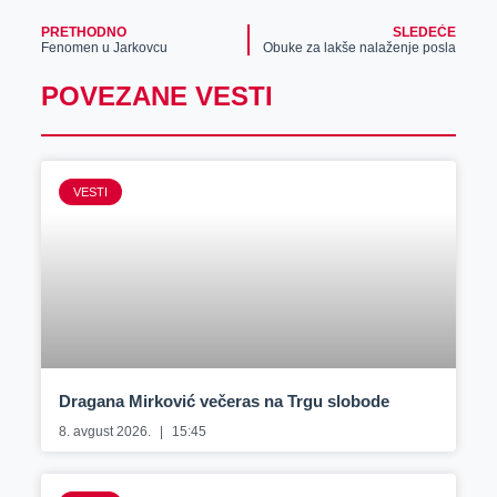
PRETHODNO
SLEDEĆE
Fenomen u Jarkovcu
Obuke za lakše nalaženje posla
POVEZANE VESTI
VESTI
Dragana Mirković večeras na Trgu slobode
8. avgust 2026.
15:45