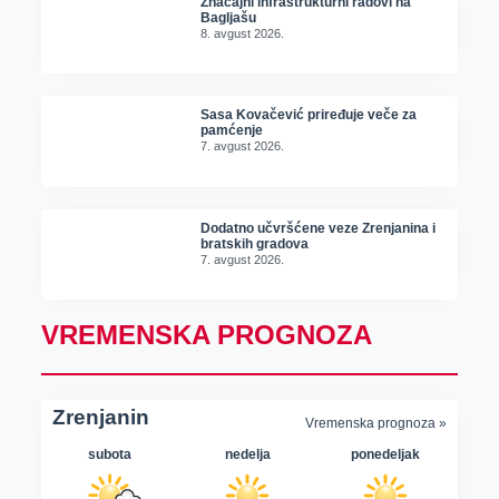
Značajni infrastrukturni radovi na
Bagljašu
8. avgust 2026.
Sasa Kovačević priređuje veče za
pamćenje
7. avgust 2026.
Dodatno učvršćene veze Zrenjanina i
bratskih gradova
7. avgust 2026.
VREMENSKA PROGNOZA