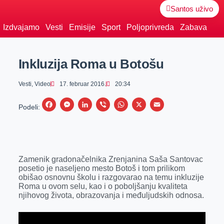
Santos uživo
Izdvajamo
Vesti
Emisije
Sport
Poljoprivreda
Zabava
Inkluzija Roma u Botošu
Vesti
,
Video
17. februar 2016.
20:34
F
M
L
V
W
X
E
Podeli:
a
e
i
i
h
m
c
s
n
b
a
a
e
s
k
e
t
i
Zamenik gradonačelnika Zrenjanina Saša Santovac
b
e
e
r
s
l
posetio je naseljeno mesto Botoš i tom prilikom
o
n
d
A
obišao osnovnu školu i razgovarao na temu inkluzije
Roma u ovom selu, kao i o poboljšanju kvaliteta
o
g
I
p
njihovog života, obrazovanja i međuljudskih odnosa.
k
e
n
p
r