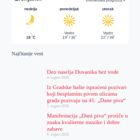
Najčitanije vesti
Deo naselja Duvanika bez vode
4. avgust 2026.
Iz Gradske bašte ispraćeni pozivari
koji besplatnim pivom ulicama
grada pozivaju na 41. „Dane piva“
5. avgust 2026.
Manifestacija „Dani piva“ protiče u
znaku kvalitetne muzike i dobre
zabave
6. avgust 2026.