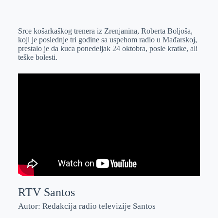
o
n
e
e
a
E
k
g
d
r
t
m
Srce košarkaškog trenera iz Zrenjanina, Roberta Boljoša,
e
I
s
a
koji je poslednje tri godine sa uspehom radio u Mađarskoj,
r
n
A
i
prestalo je da kuca ponedeljak 24 oktobra, posle kratke, ali
teške bolesti.
p
l
p
RTV Santos
Autor: Redakcija radio televizije Santos