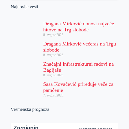
Najnovije vesti
Dragana Mirković donosi najveće
hitove na Trg slobode
8. avgust 2026.
Dragana Mirković večeras na Trgu
slobode
8. avgust 2026.
Značajni infrastrukturni radovi na
Bagljašu
8. avgust 2026.
Sasa Kovačević priređuje veče za
pamćenje
7. avgust 2026.
Vremenska prognoza