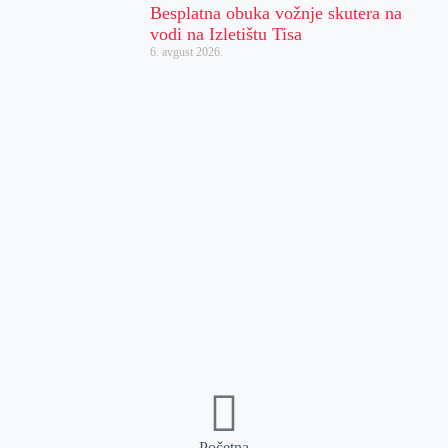
Besplatna obuka vožnje skutera na
vodi na Izletištu Tisa
6. avgust 2026.
Početna