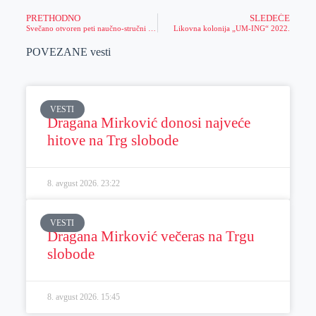
PRETHODNO
SLEDEĆE
Svečano otvoren peti naučno-stručni simpozijum “Pivo, pivarske sirovine i oprema”, gradonačelnik ugostio predstavnike organizatora i učesnika
Likovna kolonija „UM-ING“ 2022.
POVEZANE vesti
VESTI
Dragana Mirković donosi najveće
hitove na Trg slobode
8. avgust 2026.
23:22
VESTI
Dragana Mirković večeras na Trgu
slobode
8. avgust 2026.
15:45