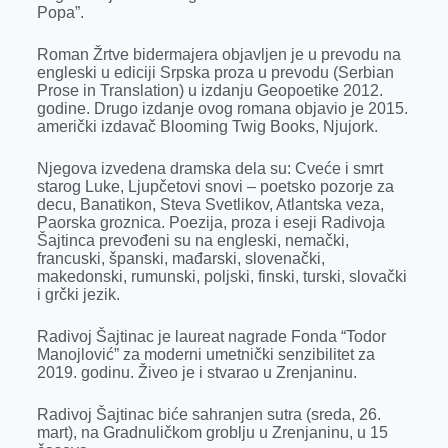
Popa”.
Roman Žrtve bidermajera objavljen je u prevodu na
engleski u ediciji Srpska proza u prevodu (Serbian
Prose in Translation) u izdanju Geopoetike 2012.
godine. Drugo izdanje ovog romana objavio je 2015.
američki izdavač Blooming Twig Books, Njujork.
Njegova izvedena dramska dela su: Cveće i smrt
starog Luke, Ljupčetovi snovi – poetsko pozorje za
decu, Banatikon, Steva Svetlikov, Atlantska veza,
Paorska groznica. Poezija, proza i eseji Radivoja
Šajtinca prevođeni su na engleski, nemački,
francuski, španski, mađarski, slovenački,
makedonski, rumunski, poljski, finski, turski, slovački
i grčki jezik.
Radivoj Šajtinac je laureat nagrade Fonda “Todor
Manojlović” za moderni umetnički senzibilitet za
2019. godinu. Živeo je i stvarao u Zrenjaninu.
Radivoj Šajtinac biće sahranjen sutra (sreda, 26.
mart), na Gradnuličkom groblju u Zrenjaninu, u 15