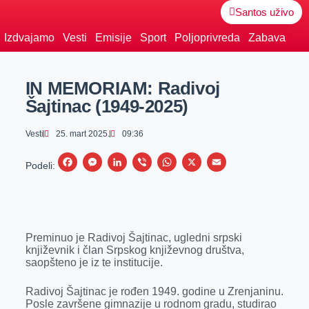
Santos uživo
Izdvajamo
Vesti
Emisije
Sport
Poljoprivreda
Zabava
IN MEMORIAM: Radivoj
Šajtinac (1949-2025)
Vesti
25. mart 2025.
09:36
F
M
L
V
W
X
E
Podeli:
a
e
i
i
h
m
c
s
n
b
a
a
e
s
k
e
t
i
Preminuo je Radivoj Šajtinac, ugledni srpski
b
e
e
r
s
l
književnik i član Srpskog književnog društva,
o
n
d
A
saopšteno je iz te institucije.
o
g
I
p
Radivoj Šajtinac je rođen 1949. godine u Zrenjaninu.
k
e
n
p
Posle završene gimnazije u rodnom gradu, studirao