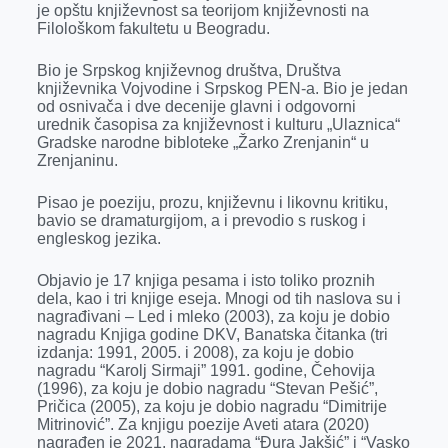
je opštu književnost sa teorijom književnosti na
r
Filološkom fakultetu u Beogradu.
Bio je Srpskog književnog društva, Društva
književnika Vojvodine i Srpskog PEN-a. Bio je jedan
od osnivača i dve decenije glavni i odgovorni
urednik časopisa za književnost i kulturu „Ulaznica“
Gradske narodne bibloteke „Žarko Zrenjanin“ u
Zrenjaninu.
Pisao je poeziju, prozu, književnu i likovnu kritiku,
bavio se dramaturgijom, a i prevodio s ruskog i
engleskog jezika.
Objavio je 17 knjiga pesama i isto toliko proznih
dela, kao i tri knjige eseja. Mnogi od tih naslova su i
nagrađivani – Led i mleko (2003), za koju je dobio
nagradu Knjiga godine DKV, Banatska čitanka (tri
izdanja: 1991, 2005. i 2008), za koju je dobio
nagradu “Karolj Sirmaji” 1991. godine, Čehovija
(1996), za koju je dobio nagradu “Stevan Pešić”,
Pričica (2005), za koju je dobio nagradu “Dimitrije
Mitrinović”. Za knjigu poezije Aveti atara (2020)
nagrađen je 2021. nagradama “Đura Jakšić” i “Vasko