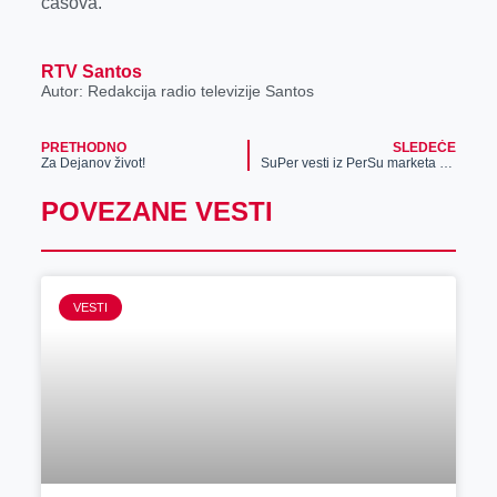
časova.
RTV Santos
Autor: Redakcija radio televizije Santos
PRETHODNO
SLEDEĆE
Za Dejanov život!
SuPer vesti iz PerSu marketa – Preko 1000 uvek super cena!
POVEZANE VESTI
VESTI