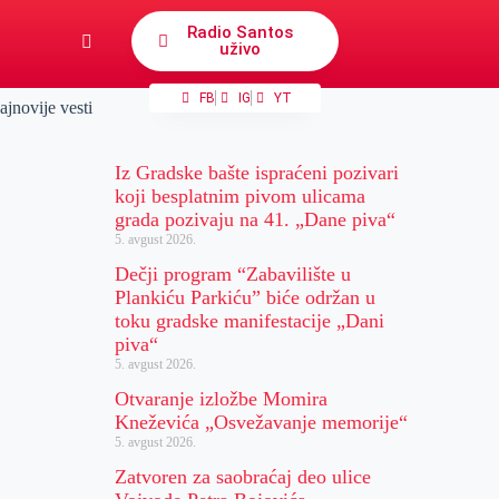
Radio Santos
uživo
FB
IG
YT
ajnovije vesti
Iz Gradske bašte ispraćeni pozivari
koji besplatnim pivom ulicama
grada pozivaju na 41. „Dane piva“
5. avgust 2026.
Dečji program “Zabavilište u
Plankiću Parkiću” biće održan u
toku gradske manifestacije „Dani
piva“
5. avgust 2026.
Otvaranje izložbe Momira
Kneževića „Osvežavanje memorije“
5. avgust 2026.
Zatvoren za saobraćaj deo ulice