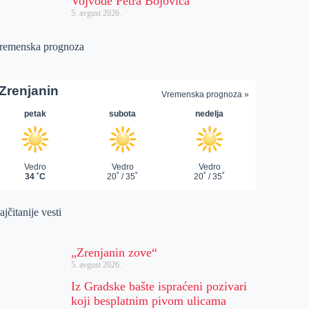
Vojvode Petra Bojovića
5. avgust 2026.
remenska prognoza
jčitanije vesti
„Zrenjanin zove“
5. avgust 2026.
Iz Gradske bašte ispraćeni pozivari
koji besplatnim pivom ulicama