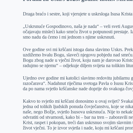
r
n
A
i
Draga braćo i sestre, koji vjerujete u uskrsloga Isusa Krista
p
l
p
„Uskrsnuće Gospodinovo, naša je nada“ – veli sveti August
očajavaju misleći kako smrću život u potpunosti prestaje. 
smo nadu da ćemo i mi jednom s njime uskrsnuti.
Ove godine svi mi kršćani istoga dana slavimo Uskrs. Preko 
uzdižemo hvalu Bogu, slaveći njegovu pobjedu nad smrću.
Bogu zbog nade u vječni život, koju nam je darovao Krist
radujmo se njemu“ – odjekuje diljem svijeta na tolikim litu
Ujedno ove godine mi katolici slavimo redovitu jubilarnu 
razočarava“. Nadahnut riječima svetoga Pavla o Isusu Kris
da po nama svjetlo kršćanske nade doprije do svakoga čov
Kakvo to svjetlo mi kršćani donosimo u ovaj svijet? Svakak
jedna od tolikih ljudskih ponuda čovječanstvu, koje se nik
naše, nego Božje, svjetlo Isusova uskrsnuća. Nije to nekakva 
odvratiti od stvarnosti, kako bi – bar na tren – zaboravili nev
Krist, raspet i pokopan, treći dan uskrsnuo svojim slavnim
život vječni. To je izvor svjetla i nade, koju mi kršćani p