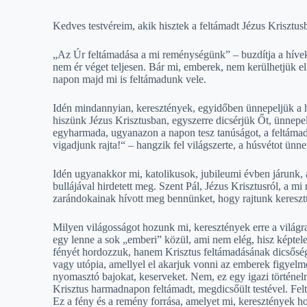
Kedves testvéreim, akik hisztek a feltámadt Jézus Krisztus
„Az Úr feltámadása a mi reménységünk” – buzdítja a híveke
nem ér véget teljesen. Bár mi, emberek, nem kerülhetjük el
napon majd mi is feltámadunk vele.
Idén mindannyian, keresztények, egyidőben ünnepeljük a hú
hiszünk Jézus Krisztusban, egyszerre dicsérjük Őt, ünnepel
egyharmada, ugyanazon a napon tesz tanúságot, a feltámad
vigadjunk rajta!“ – hangzik fel világszerte, a húsvétot ün
Idén ugyanakkor mi, katolikusok, jubileumi évben járunk
bullájával hirdetett meg. Szent Pál, Jézus Krisztusról, a 
zarándokainak hívott meg bennünket, hogy rajtunk kereszt
Milyen világosságot hozunk mi, keresztények erre a világr
egy lenne a sok „emberi” közül, ami nem elég, hisz képt
fényét hordozzuk, hanem Krisztus feltámadásának dicsőség
vagy utópia, amellyel el akarjuk vonni az emberek figyelmét
nyomasztó bajokat, keserveket. Nem, ez egy igazi történelmi
Krisztus harmadnapon feltámadt, megdicsőült testével. Fel
Ez a fény és a remény forrása, amelyet mi, keresztények ho