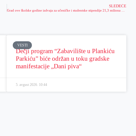
SLEDEĆE
Grad ove školske godine izdvaja za učeničke i studentske stipendije 21,3 miliona dinara
VESTI
Dečji program “Zabavilište u Plankiću
Parkiću” biće održan u toku gradske
manifestacije „Dani piva“
5. avgust 2026.
10:44