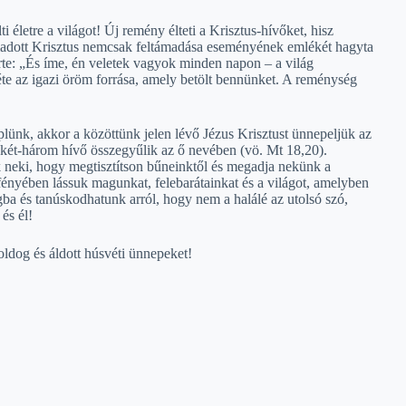
i életre a világot! Új remény élteti a Krisztus-hívőket, hisz
ámadott Krisztus nemcsak feltámadása eseményének emlékét hagyta
te: „És íme, én veletek vagyok minden napon – a világ
éte az igazi öröm forrása, amely betölt bennünket. A reménység
lünk, akkor a közöttünk jelen lévő Jézus Krisztust ünnepeljük az
 két-három hívő összegyűlik az ő nevében (vö. Mt 18,20).
k neki, hogy megtisztítson bűneinktől és megadja nekünk a
ényében lássuk magunkat, felebarátainkat és a világot, amelyben
ba és tanúskodhatunk arról, hogy nem a halálé az utolsó szó,
és él!
ldog és áldott húsvéti ünnepeket!