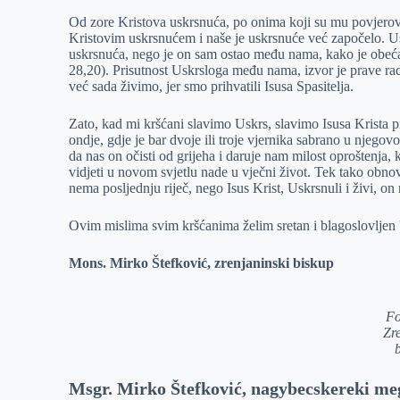
Od zore Kristova uskrsnuća, po onima koji su mu povjerova
Kristovim uskrsnućem i naše je uskrsnuće već započelo. Us
uskrsnuća, nego je on sam ostao među nama, kako je obećao
28,20). Prisutnost Uskrsloga među nama, izvor je prave rado
već sada živimo, jer smo prihvatili Isusa Spasitelja.
Zato, kad mi kršćani slavimo Uskrs, slavimo Isusa Krista 
ondje, gdje je bar dvoje ili troje vjernika sabrano u njegov
da nas on očisti od grijeha i daruje nam milost oproštenja,
vidjeti u novom svjetlu nade u vječni život. Tek tako obnov
nema posljednju riječ, nego Isus Krist, Uskrsnuli i živi, on
Ovim mislima svim kršćanima želim sretan i blagoslovljen
Mons. Mirko Štefković, zrenjaninski biskup
Fo
Zr
Msgr. Mirko Štefković, nagybecskereki me