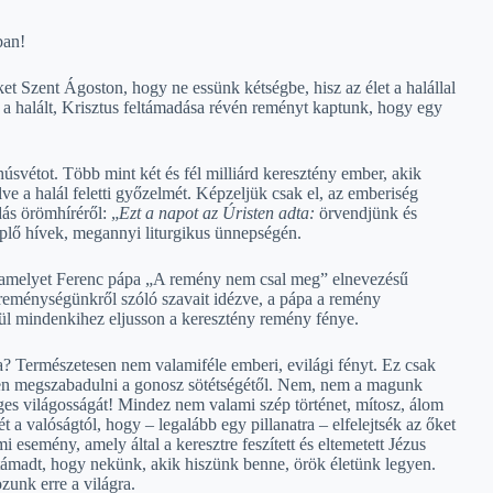
ban!
t Szent Ágoston, hogy ne essünk kétségbe, hisz az élet a halállal
 a halált, Krisztus feltámadása révén reményt kaptunk, hogy egy
svétot. Több mint két és fél milliárd keresztény ember, akik
ve a halál feletti győzelmét. Képzeljük csak el, az emberiség
ás örömhíréről: „
Ezt a napot az Úristen adta
:
örvendjünk és
neplő hívek, megannyi liturgikus ünnepségén.
, amelyet Ferenc pápa „A remény nem csal meg” elnevezésű
mi reménységünkről szóló szavait idézve, a pápa a remény
ül mindenkihez eljusson a keresztény remény fénye.
a? Természetesen nem valamiféle emberi, evilági fényt. Ez csak
elen megszabadulni a gonosz sötétségétől. Nem, nem a magunk
es világosságát! Mindez nem valami szép történet, mítosz, álom
 a valóságtól, hogy – legalább egy pillanatra – elfelejtsék az őket
 esemény, amely által a keresztre feszített és eltemetett Jézus
támadt, hogy nekünk, akik hiszünk benne, örök életünk legyen.
zunk erre a világra.