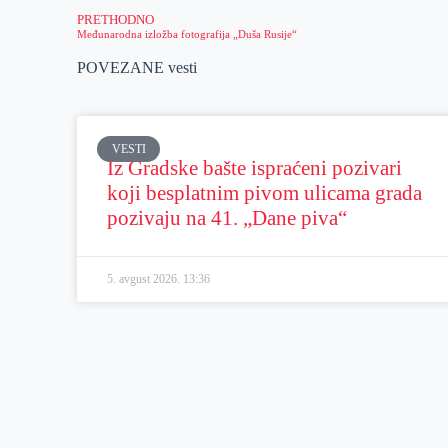
PRETHODNO
Međunarodna izložba fotografija „Duša Rusije“
POVEZANE vesti
VESTI
Iz Gradske bašte ispraćeni pozivari
koji besplatnim pivom ulicama grada
pozivaju na 41. „Dane piva“
5. avgust 2026.
13:36