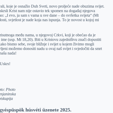
li, koje je osnažio Duh Sveti, novo proljeće nade obuzima svijet.
krsli Krist nam nije ostavio tek spomen na događaj njegova
: „I evo, ja sam s vama u sve dane – do svršetka svijeta“ (Mt
sti, svjetlost je nade koja nas ispunja. To je novost u kojoj mi
prisutnoga među nama, u njegovoj Crkvi, koji je obećao da je
o ime (usp. Mt 18,20). Biti u Kristovu zajedništvu znači dopustiti
 kako bismo sebe, svoje bližnje i svijet u kojem živimo mogli
ljeni možemo donositi nadu u ovaj naš svijet i svjedočiti da smrt
 naša nada!
 Uskrs!
to: Photo
enjaninska
biskupija
gyéspüspök húsvéti üzenete 2025.