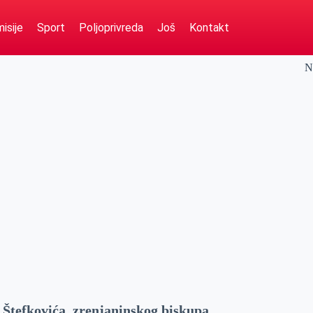
isije
Sport
Poljoprivreda
Još
Kontakt
N
Štefkovića, zrenjaninskog biskupa