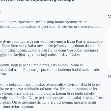
!
V
in. Ovom izjavom taj sveti biskup hrabri vjernike da ne
Iako mi ljudi ne možemo izbjeći smrt, Kristovim uskrsnućem dobili
dvije i pol milijarde nas koji vjerujemo u Isusa Krista, istodobno
 Zamislimo samo kako trećina čovječanstva u jednom danu kliče
ovim uskrsnućem. „Ovo je dan što ga učini Gospodin, kličimo i
rgijskim slavljima vjernika koji radosno slave Uskrs.
godinu, koju je papa Franjo proglasio bulom „Nada ne
tu, našoj nadi, Papa nas je pozvao da budemo hodočasnici nade,
jeka.
Na
o ne nekakvo naše, ljudsko, ovozemaljsko svjetlo. Bila bi to tek
ako ne uspijeva osloboditi od tame zla. Ne, mi ne nosimo nešto
lijepa priča, mit, san, niti utopija, kojom bi se ljude željelo
olje koje ih tište. Ne, to je istiniti povijesni događaj, kojim je Isus
 tijelom. On je uskrsnuo da mi, vjerujući njemu, možemo imati
ronosimo ovim svijetom.