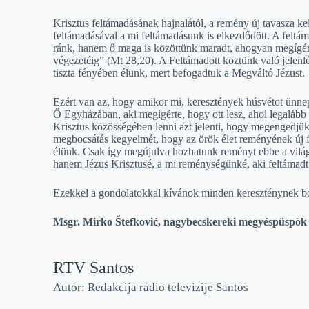
Krisztus feltámadásának hajnalától, a remény új tavasza kelt
feltámadásával a mi feltámadásunk is elkezdődött. A felt
ránk, hanem ő maga is közöttünk maradt, ahogyan megígér
végezetéig” (Mt 28,20). A Feltámadott köztünk való jelenl
tiszta fényében élünk, mert befogadtuk a Megváltó Jézust.
Ezért van az, hogy amikor mi, keresztények húsvétot ünnep
Ő Egyházában, aki megígérte, hogy ott lesz, ahol legalább
Krisztus közösségében lenni azt jelenti, hogy megengedjü
megbocsátás kegyelmét, hogy az örök élet reményének új f
élünk. Csak így megújulva hozhatunk reményt ebbe a világ
hanem Jézus Krisztusé, a mi reménységünké, aki feltámadt 
Ezekkel a gondolatokkal kívánok minden kereszténynek bo
Msgr. Mirko Štefković, nagybecskereki megyéspüspök
RTV Santos
Autor: Redakcija radio televizije Santos