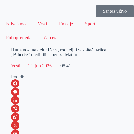
Santos uživo
Izdvajamo
Vesti
Emisije
Sport
Poljoprivreda
Zabava
Humanost na delu: Deca, roditelji i vaspitači vrtića
„Biberče“ ujedinili snage za Matiju
Vesti
12. jun 2026.
08:41
Podeli:
F
a
M
c
e
L
e
s
i
V
b
s
n
i
W
o
e
k
b
h
X