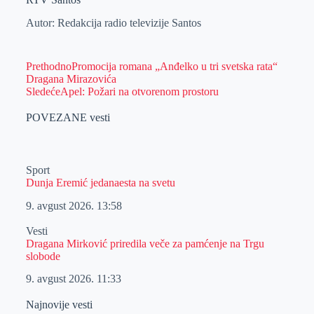
Autor: Redakcija radio televizije Santos
Prethodno
Promocija romana „Anđelko u tri svetska rata“
Dragana Mirazovića
Sledeće
Apel: Požari na otvorenom prostoru
POVEZANE vesti
Sport
Dunja Eremić jedanaesta na svetu
9. avgust 2026.
13:58
Vesti
Dragana Mirković priredila veče za pamćenje na Trgu
slobode
9. avgust 2026.
11:33
Najnovije vesti