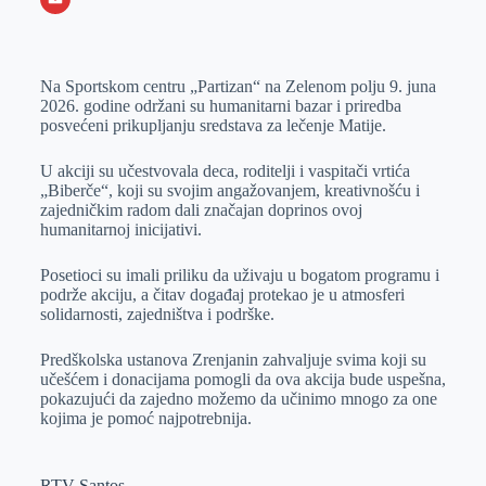
o
n
e
e
a
E
k
g
d
r
t
m
Na Sportskom centru „Partizan“ na Zelenom polju 9. juna
e
I
s
a
2026. godine održani su humanitarni bazar i priredba
r
n
A
i
posvećeni prikupljanju sredstava za lečenje Matije.
p
l
U akciji su učestvovala deca, roditelji i vaspitači vrtića
p
„Biberče“, koji su svojim angažovanjem, kreativnošću i
zajedničkim radom dali značajan doprinos ovoj
humanitarnoj inicijativi.
Posetioci su imali priliku da uživaju u bogatom programu i
podrže akciju, a čitav događaj protekao je u atmosferi
solidarnosti, zajedništva i podrške.
Predškolska ustanova Zrenjanin zahvaljuje svima koji su
učešćem i donacijama pomogli da ova akcija bude uspešna,
pokazujući da zajedno možemo da učinimo mnogo za one
kojima je pomoć najpotrebnija.
RTV Santos