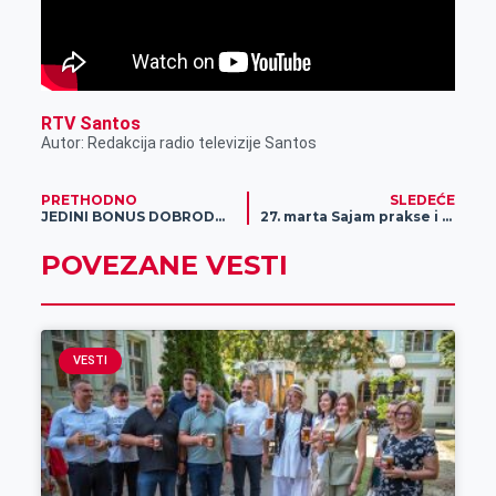
RTV Santos
Autor: Redakcija radio televizije Santos
PRETHODNO
SLEDEĆE
JEDINI BONUS DOBRODOŠLICE BEZ DEPOZITA: Registruj se i preuzmi 4.000 dinara – POTPUNO BESPLATNO!
27. marta Sajam prakse i Otvorena vrata TF „Mihajlo Pupin“
POVEZANE VESTI
VESTI