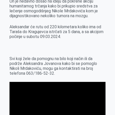
On je nedavno došao na ideju da pokrene akciju
k
e
n
p
humanitarnog trčanja kako bi prikupio sredstva za
r
lečenje osmogodišnjeg Nikole Mrdakovića kom je
dijagnostikovano nekoliko tumora na mozgu.
Aleksandar će rutu od 220 kilometara koliko ima od
Taraša do Kragujevca istrčati za 5 dana, a sa akcijom
počinje u subotu 09.03.2024.
Svi koji žele da pomognu na bilo koji način ili da
podrže Aleksandra Jovanova kako bi se pomoglo
Nikoli Mrdakoviću, mogu ga kontaktirati na broj
telefona 063/186-52-32.