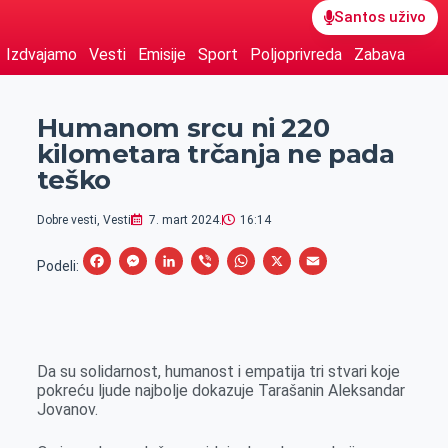
Santos uživo
Izdvajamo
Vesti
Emisije
Sport
Poljoprivreda
Zabava
Humanom srcu ni 220
kilometara trčanja ne pada
teško
Dobre vesti
,
Vesti
7. mart 2024.
16:14
F
M
L
V
W
X
E
Podeli:
a
e
i
i
h
m
c
s
n
b
a
a
e
s
k
e
t
i
Da su solidarnost, humanost i empatija tri stvari koje
b
e
e
r
s
l
pokreću ljude najbolje dokazuje Tarašanin Aleksandar
o
n
d
A
Jovanov.
o
g
I
p