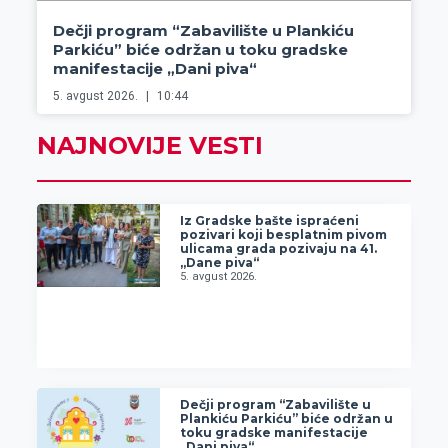
Dečji program “Zabavilište u Plankiću
Parkiću” biće održan u toku gradske
manifestacije „Dani piva“
5. avgust 2026.
10:44
NAJNOVIJE VESTI
Iz Gradske bašte ispraćeni
pozivari koji besplatnim pivom
ulicama grada pozivaju na 41.
„Dane piva“
5. avgust 2026.
Dečji program “Zabavilište u
Plankiću Parkiću” biće održan u
toku gradske manifestacije
„Dani piva“