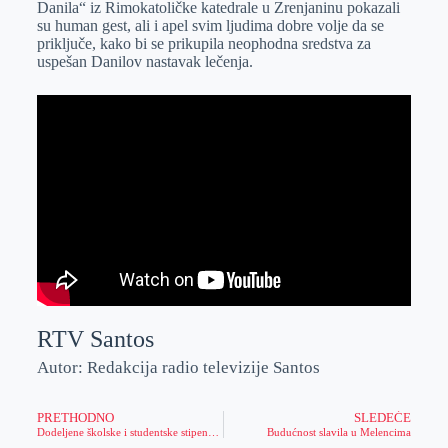
Danila“ iz Rimokatoličke katedrale u Zrenjaninu pokazali
r
n
A
i
su human gest, ali i apel svim ljudima dobre volje da se
priključe, kako bi se prikupila neophodna sredstva za
p
l
uspešan Danilov nastavak lečenja.
p
RTV Santos
Autor: Redakcija radio televizije Santos
PRETHODNO
SLEDEĆE
Dodeljene školske i studentske stipendije grada Zrenjanina
Budućnost slavila u Melencima