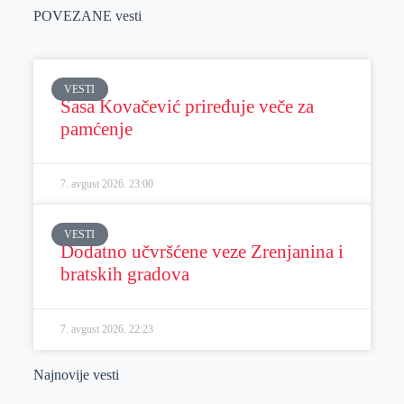
POVEZANE vesti
VESTI
Sasa Kovačević priređuje veče za
pamćenje
7. avgust 2026.
23:00
VESTI
Dodatno učvršćene veze Zrenjanina i
bratskih gradova
7. avgust 2026.
22:23
Najnovije vesti