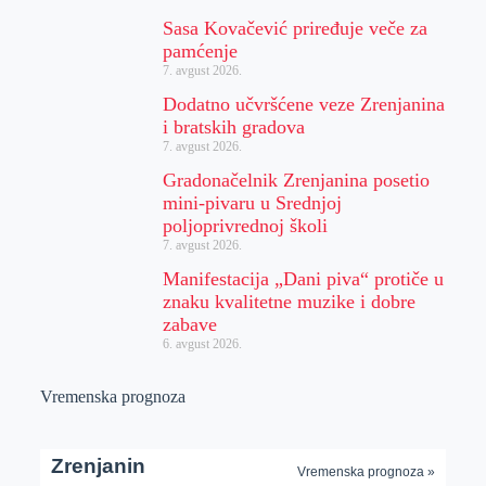
Sasa Kovačević priređuje veče za
pamćenje
7. avgust 2026.
Dodatno učvršćene veze Zrenjanina
i bratskih gradova
7. avgust 2026.
Gradonačelnik Zrenjanina posetio
mini-pivaru u Srednjoj
poljoprivrednoj školi
7. avgust 2026.
Manifestacija „Dani piva“ protiče u
znaku kvalitetne muzike i dobre
zabave
6. avgust 2026.
Vremenska prognoza