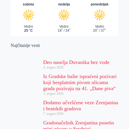
Najčitanije vesti
Deo naselja Duvanika bez vode
4. avgust 2026.
Iz Gradske bašte ispraćeni pozivari
koji besplatnim pivom ulicama
grada pozivaju na 41. „Dane piva“
5. avgust 2026.
Dodatno učvršćene veze Zrenjanina
i bratskih gradova
7. avgust 2026.
Gradonačelnik Zrenjanina posetio
mini-pivaru u Srednjoj