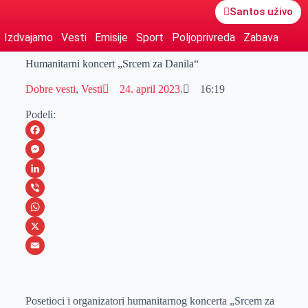
Santos uživo
Izdvajamo
Vesti
Emisije
Sport
Poljoprivreda
Zabava
Humanitarni koncert „Srcem za Danila“
Dobre vesti
,
Vesti
24. april 2023.
16:19
Podeli:
F
a
M
c
e
L
e
s
i
V
b
s
n
i
W
o
e
k
b
h
X
o
n
e
e
a
E
k
g
d
r
t
m
Posetioci i organizatori humanitarnog koncerta „Srcem za
e
I
s
a