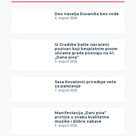
Deo naselja Duvanika bez vode
4. avgust 2026.
Iz Gradske bašte ispraćeni
pozivari koji besplatnim pivom
ulicama grada pozivaju na 41.
„Dane piva“
5. avgust 2026.
Sasa Kovačević priređuje veče
za pamćenje
7. avgust 2026.
Manifestacija „Dani piva“
protiče u znaku kvalitetne
muzike i dobre zabave
6. avgust 2026.