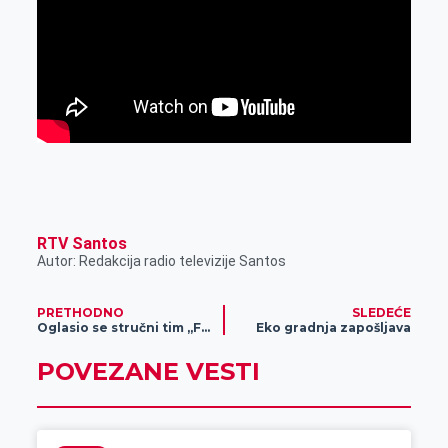
RTV Santos
Autor: Redakcija radio televizije Santos
PRETHODNO
SLEDEĆE
Oglasio se stručni tim „Fabrike vode“ zbog izveštaja JKP „Vodovod i kanalizacija“
Eko gradnja zapošljava
POVEZANE VESTI