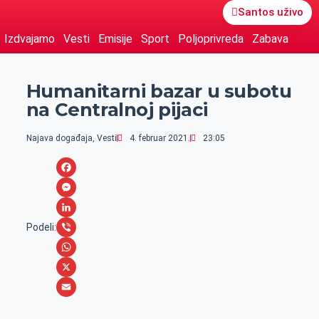
Santos uživo
Izdvajamo
Vesti
Emisije
Sport
Poljoprivreda
Zabava
Humanitarni bazar u subotu
na Centralnoj pijaci
Najava događaja
,
Vesti
4. februar 2021.
23:05
F
a
M
c
e
L
Podeli:
e
s
i
V
b
s
n
i
W
o
e
k
b
h
X
o
n
e
e
a
E