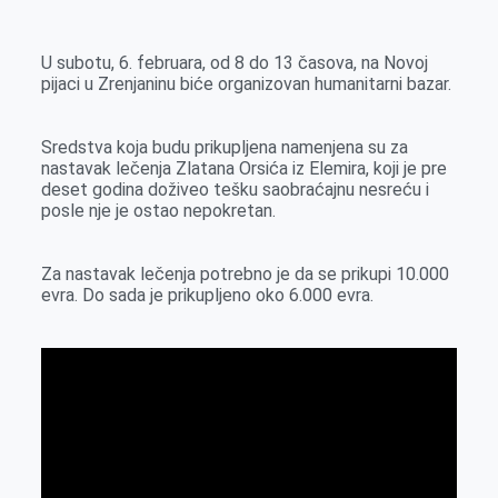
k
g
d
r
t
m
e
I
s
a
U subotu, 6. februara, od 8 do 13 časova, na Novoj
r
n
A
i
pijaci u Zrenjaninu biće organizovan humanitarni bazar.
p
l
p
Sredstva koja budu prikupljena namenjena su za
nastavak lečenja Zlatana Orsića iz Elemira, koji je pre
deset godina doživeo tešku saobraćajnu nesreću i
posle nje je ostao nepokretan.
Za nastavak lečenja potrebno je da se prikupi 10.000
evra. Do sada je prikupljeno oko 6.000 evra.