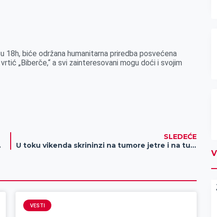
a u 18h, biće održana humanitarna priredba posvećena
rtić „Biberče,“ a svi zainteresovani mogu doći i svojim
SLEDEĆE
og rukovodstva Konferencije
U toku vikenda skrininzi na tumore jetre i na tumore kože u Opštoj bolnici Zrenjanin
V
VESTI