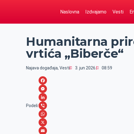
Naslovna
Izdvajamo
Vesti
Em
Humanitarna prir
vrtića „Biberče“
Najava događaja
,
Vesti
3. jun 2026.
08:59
F
a
M
c
e
L
Podeli:
e
s
i
V
b
s
n
i
W
o
e
k
b
h
X