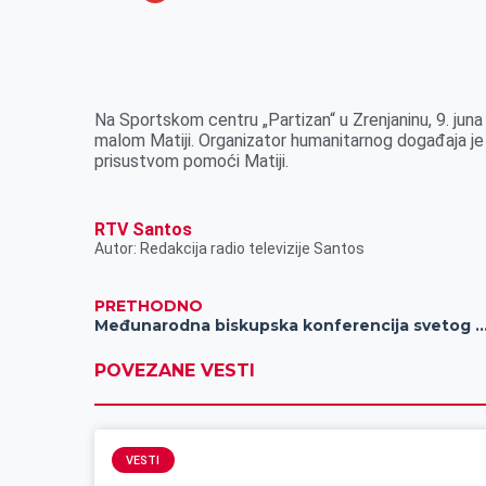
o
n
e
e
a
E
k
g
d
r
t
m
e
I
s
a
r
n
A
i
Na Sportskom centru „Partizan“ u Zrenjaninu, 9. jun
malom Matiji. Organizator humanitarnog događaja je v
p
l
prisustvom pomoći Matiji.
p
RTV Santos
Autor: Redakcija radio televizije Santos
PRETHODNO
Međunarodna biskupska konferencija svetog Ćirila i Metoda povodom primopredaje dužnosti i početka mandata novoizabran
POVEZANE VESTI
VESTI