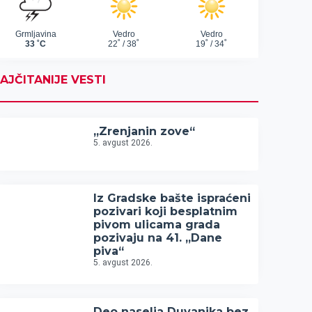
AJČITANIJE VESTI
„Zrenjanin zove“
5. avgust 2026.
Iz Gradske bašte ispraćeni
pozivari koji besplatnim
pivom ulicama grada
pozivaju na 41. „Dane
piva“
5. avgust 2026.
Deo naselja Duvanika bez