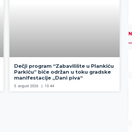
N
Dečji program “Zabavilište u Plankiću
Parkiću” biće održan u toku gradske
manifestacije „Dani piva“
5. avgust 2026.
10:44