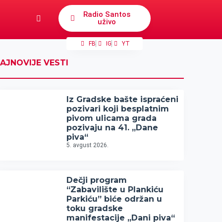
Radio Santos
uživo
FB
IG
YT
AJNOVIJE VESTI
Iz Gradske bašte ispraćeni
pozivari koji besplatnim
pivom ulicama grada
pozivaju na 41. „Dane
piva“
5. avgust 2026.
Dečji program
“Zabavilište u Plankiću
Parkiću” biće održan u
toku gradske
manifestacije „Dani piva“