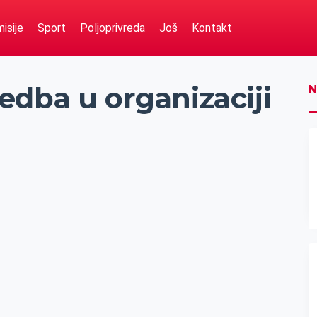
isije
Sport
Poljoprivreda
Još
Kontakt
edba u organizaciji
N