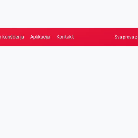
a korišćenja
Aplikacija
Kontakt
Sva prava z
Naslovna
Izdvajamo
FB
IG
YT
O nama
Vesti