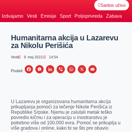
Santos uživo
Izdvajamo
Vesti
Emisije
Sport
Poljoprivreda
Zabava
Humanitarna akcija u Lazarevu
za Nikolu Perišića
Vesti
9. maj 2022.
14:54
F
M
L
V
W
X
E
Podeli:
a
e
i
i
h
m
c
s
n
b
a
a
e
s
k
e
t
i
U Lazarevu je organizovana humanitarna akcija
b
e
e
r
s
l
prikupljanja pomoći za lečenje Nikole Perišića iz
o
n
d
A
Republike Srpske. Njemu je zalutali metak teško
povredio kičmu i za operaciju u inostranstvu je
o
g
I
p
potrebno više od 100.000 evra. Pomoć se prikuplja u
k
e
n
p
više gradova i online, kako bi se što pre obavio