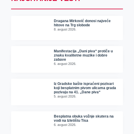
Dragana Mirković donosi najveće
hitove na Trg slobode
8. avgust 2026.
Manifestacija „Dani piva“ protiče u
znaku kvalitetne muzike i dobre
zabave
6. avgust 2026.
Iz Gradske bašte ispraćeni pozivari
koji besplatnim pivom ulicama grada
pozivaju na 41. „Dane piva“
5. avgust 2026.
Besplatna obuka vožnje skutera na
vodi na Izletištu Tisa
6. avgust 2026.