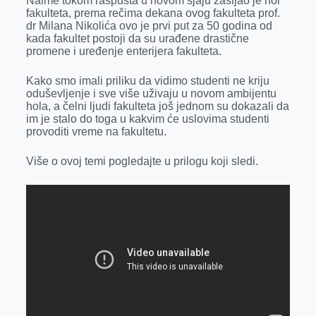
Naime tokom raspusta u novom sjaju zasijao je hol
k
e
n
p
fakulteta, prema rečima dekana ovog fakulteta prof.
dr Milana Nikolića ovo je prvi put za 50 godina od
r
kada fakultet postoji da su urađene drastične
promene i uređenje enterijera fakulteta.
Kako smo imali priliku da vidimo studenti ne kriju
oduševljenje i sve više uživaju u novom ambijentu
hola, a čelni ljudi fakulteta još jednom su dokazali da
im je stalo do toga u kakvim će uslovima studenti
provoditi vreme na fakultetu.
Više o ovoj temi pogledajte u prilogu koji sledi.