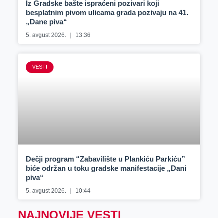
Iz Gradske bašte ispraćeni pozivari koji
besplatnim pivom ulicama grada pozivaju na 41.
„Dane piva“
5. avgust 2026.
13:36
VESTI
Dečji program “Zabavilište u Plankiću Parkiću”
biće održan u toku gradske manifestacije „Dani
piva“
5. avgust 2026.
10:44
NAJNOVIJE VESTI