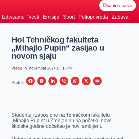
Santos uživo
Izdvajamo
Vesti
Emisije
Sport
Poljoprivreda
Zabava
Hol Tehničkog fakulteta
„Mihajlo Pupin“ zasijao u
novom sjaju
Vesti
9. novembar 2024.
15:44
F
M
L
V
W
X
E
Podeli:
a
e
i
i
h
m
c
s
n
b
a
a
e
s
k
e
t
i
Studente i zaposlene na Tehničkom fakultetu
b
e
e
r
s
l
„Mihajlo Pupin“ u Zrenjaninu na početku nove
o
n
d
A
školske godine dočekao je novi ambijent.
o
g
I
p