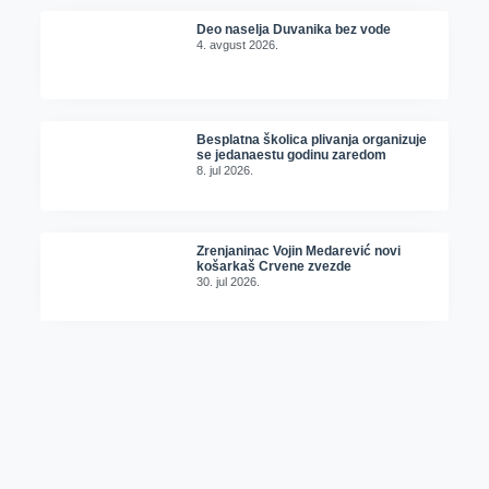
Deo naselja Duvanika bez vode
4. avgust 2026.
Besplatna školica plivanja organizuje
se jedanaestu godinu zaredom
8. jul 2026.
Zrenjaninac Vojin Medarević novi
košarkaš Crvene zvezde
30. jul 2026.