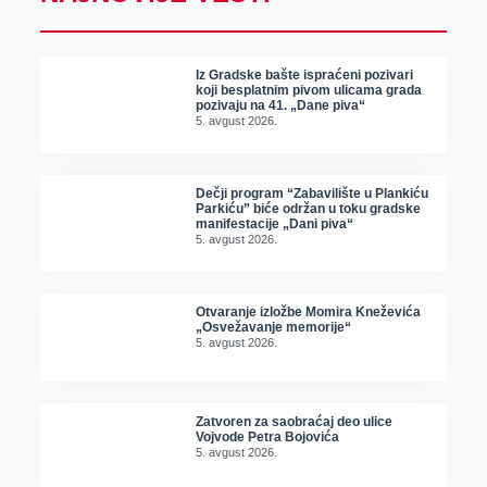
Iz Gradske bašte ispraćeni pozivari
koji besplatnim pivom ulicama grada
pozivaju na 41. „Dane piva“
5. avgust 2026.
Dečji program “Zabavilište u Plankiću
Parkiću” biće održan u toku gradske
manifestacije „Dani piva“
5. avgust 2026.
Otvaranje izložbe Momira Kneževića
„Osvežavanje memorije“
5. avgust 2026.
Zatvoren za saobraćaj deo ulice
Vojvode Petra Bojovića
5. avgust 2026.