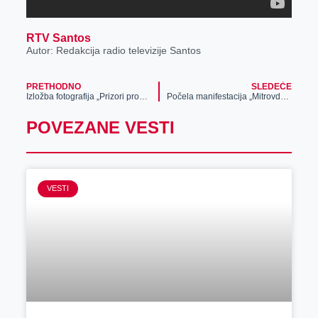
RTV Santos
Autor: Redakcija radio televizije Santos
PRETHODNO
SLEDEĆE
Izložba fotografija „Prizori prošlosti, svetlopisi života boke“ otvorena je do 14. novembra
Počela manifestacija „Mitrovdanski susreti“
POVEZANE VESTI
VESTI