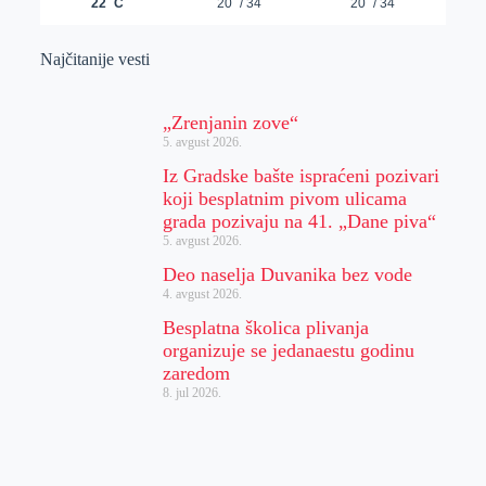
Najčitanije vesti
„Zrenjanin zove“
5. avgust 2026.
Iz Gradske bašte ispraćeni pozivari
koji besplatnim pivom ulicama
grada pozivaju na 41. „Dane piva“
5. avgust 2026.
Deo naselja Duvanika bez vode
4. avgust 2026.
Besplatna školica plivanja
organizuje se jedanaestu godinu
zaredom
8. jul 2026.