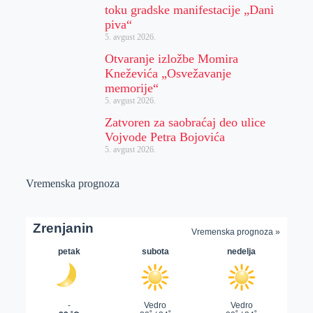
toku gradske manifestacije „Dani
piva“
5. avgust 2026.
Otvaranje izložbe Momira
Kneževića „Osvežavanje
memorije“
5. avgust 2026.
Zatvoren za saobraćaj deo ulice
Vojvode Petra Bojovića
5. avgust 2026.
Vremenska prognoza