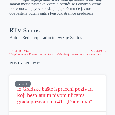
samog mesta nastanka kvara, utvrdiće se i okvirno vreme
potrebno za njegovo otklanjanje, o čemu će javnost biti
obaveštena putem sajta i Fejsbuk stranice preduzeća.
RTV Santos
Autor: Redakcija radio televizije Santos
PRETHODNO
SLEDEĆE
Uhapšen radnik Elektrodistribucije iz Zrenjanina zbog korupcije
Odnošenje nepropisno parkiranih vozila vrši se i sa zelenih površina (VIDEO)
POVEZANE vesti
VESTI
Iz Gradske bašte ispraćeni pozivari
koji besplatnim pivom ulicama
grada pozivaju na 41. „Dane piva“