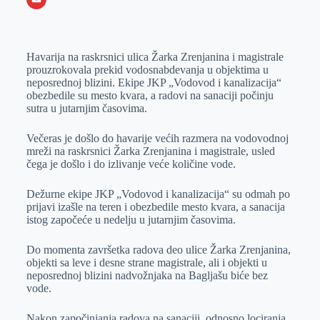
o
n
e
e
a
E
k
g
d
r
t
m
Havarija na raskrsnici ulica Žarka Zrenjanina i magistrale
e
I
s
a
prouzrokovala prekid vodosnabdevanja u objektima u
r
n
A
i
neposrednoj blizini. Ekipe JKP „Vodovod i kanalizacija“
obezbedile su mesto kvara, a radovi na sanaciji počinju
p
l
sutra u jutarnjim časovima.
p
Večeras je došlo do havarije većih razmera na vodovodnoj
mreži na raskrsnici Žarka Zrenjanina i magistrale, usled
čega je došlo i do izlivanje veće količine vode.
Dežurne ekipe JKP „Vodovod i kanalizacija“ su odmah po
prijavi izašle na teren i obezbedile mesto kvara, a sanacija
istog započeće u nedelju u jutarnjim časovima.
Do momenta završetka radova deo ulice Žarka Zrenjanina,
objekti sa leve i desne strane magistrale, ali i objekti u
neposrednoj blizini nadvožnjaka na Bagljašu biće bez
vode.
Nakon započinjanja radova na sanaciji, odnosno lociranja