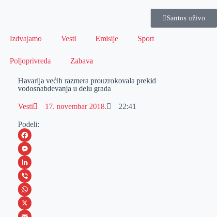
Santos uživo
Izdvajamo
Vesti
Emisije
Sport
Poljoprivreda
Zabava
Havarija većih razmera prouzrokovala prekid
vodosnabdevanja u delu grada
Vesti
17. novembar 2018.
22:41
Podeli:
F
a
M
c
e
L
e
s
i
V
b
s
n
i
W
o
e
k
b
h
X