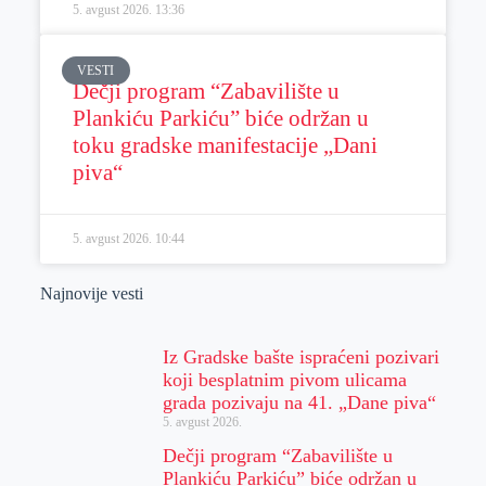
5. avgust 2026.
13:36
VESTI
Dečji program “Zabavilište u
Plankiću Parkiću” biće održan u
toku gradske manifestacije „Dani
piva“
5. avgust 2026.
10:44
Najnovije vesti
Iz Gradske bašte ispraćeni pozivari
koji besplatnim pivom ulicama
grada pozivaju na 41. „Dane piva“
5. avgust 2026.
Dečji program “Zabavilište u
Plankiću Parkiću” biće održan u