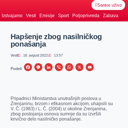
Santos uživo
Izdvajamo
Vesti
Emisije
Sport
Poljoprivreda
Zabava
Hapšenje zbog nasilničkog
ponašanja
Vesti
16. avgust 2022.
13:57
F
M
L
V
W
X
E
Podeli:
a
e
i
i
h
m
c
s
n
b
a
a
e
s
k
e
t
i
Pripadnici Ministarstva unutrašnjih poslova u
b
e
e
r
s
l
Zrenjaninu, brzom i efikasnom akcijom, uhapsili su
o
n
d
A
V. Č. (1983) i L. Č. (2004) iz okoline Zrenjanina,
zbog postojanja osnova sumnje da su izvršili
o
g
I
p
krivično delo nasilničko ponašanje.
k
e
n
p