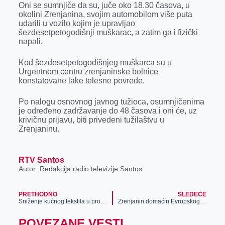
Oni se sumnjiče da su, juče oko 18.30 časova, u
r
okolini Zrenjanina, svojim automobilom više puta
udarili u vozilo kojim je upravljao
šezdesetpetogodišnji muškarac, a zatim ga i fizički
napali.
Kod šezdesetpetogodišnjeg muškarca su u
Urgentnom centru zrenjaninske bolnice
konstatovane lake telesne povrede.
Po nalogu osnovnog javnog tužioca, osumnjičenima
je određeno zadržavanje do 48 časova i oni će, uz
krivičnu prijavu, biti privedeni tužilaštvu u
Zrenjaninu.
RTV Santos
Autor: Redakcija radio televizije Santos
PRETHODNO
SLEDEĆE
Sniženje kućnog tekstila u prodavnici „Beli labud“
Zrenjanin domaćin Evropskog prvenstva u raketnom modelarstvu
POVEZANE VESTI