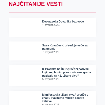
NAJČITANIJE VESTI
Deo naselja Duvanika bez vode
4. avgust 2026.
Sasa Kovačević priređuje veče za
pamćenje
7. avgust 2026.
Iz Gradske bašte ispraćeni pozivari
koji besplatnim pivom ulicama grada
pozivaju na 41. „Dane piva“
5. avgust 2026.
Manifestacija „Dani piva“ protiče u
znaku kvalitetne muzike i dobre
zabave
6. avgust 2026.