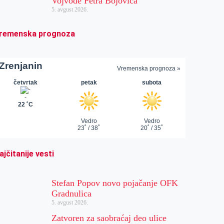
Vojvode Petra Bojovića
5. avgust 2026.
remenska prognoza
ajčitanije vesti
Stefan Popov novo pojačanje OFK
Gradnulica
5. avgust 2026.
Zatvoren za saobraćaj deo ulice