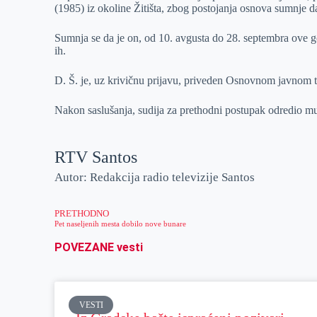
(1985) iz okoline Žitišta, zbog postojanja osnova sumnje da
r
n
A
i
p
l
Sumnja se da je on, od 10. avgusta do 28. septembra ove god
ih.
p
D. Š. je, uz krivičnu prijavu, priveden Osnovnom javnom t
Nakon saslušanja, sudija za prethodni postupak odredio mu
RTV Santos
Autor: Redakcija radio televizije Santos
PRETHODNO
Pet naseljenih mesta dobilo nove bunare
POVEZANE vesti
VESTI