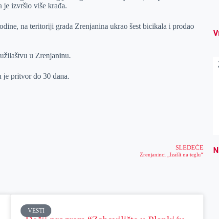
 je izvršio više krađa.
ine, na teritoriji grada Zrenjanina ukrao šest bicikala i prodao
V
užilaštvu u Zrenjaninu.
 je pritvor do 30 dana.
SLEDEĆE
N
Zrenjaninci „Izašli na teglu“
VESTI