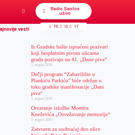
Radio Santos
uživo
FB
IG
YT
ajnovije vesti
Iz Gradske bašte ispraćeni pozivari
koji besplatnim pivom ulicama
grada pozivaju na 41. „Dane piva“
5. avgust 2026.
Dečji program “Zabavilište u
Plankiću Parkiću” biće održan u
toku gradske manifestacije „Dani
piva“
5. avgust 2026.
Otvaranje izložbe Momira
Kneževića „Osvežavanje memorije“
5. avgust 2026.
Zatvoren za saobraćaj deo ulice