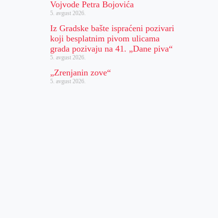
Vojvode Petra Bojovića
5. avgust 2026.
Iz Gradske bašte ispraćeni pozivari
koji besplatnim pivom ulicama
grada pozivaju na 41. „Dane piva“
5. avgust 2026.
„Zrenjanin zove“
5. avgust 2026.