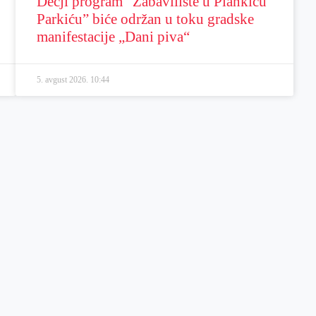
Dečji program “Zabavilište u Plankiću
Parkiću” biće održan u toku gradske
manifestacije „Dani piva“
5. avgust 2026.
10:44