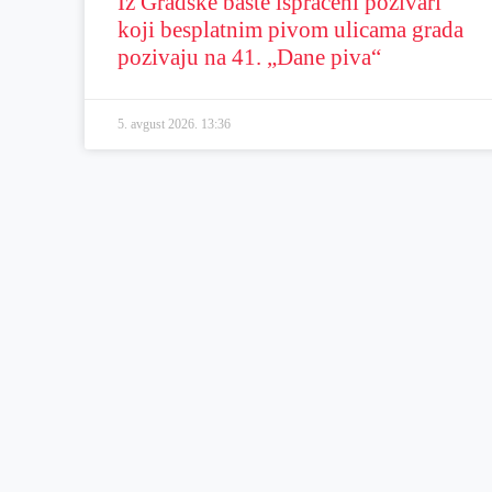
Iz Gradske bašte ispraćeni pozivari
koji besplatnim pivom ulicama grada
pozivaju na 41. „Dane piva“
5. avgust 2026.
13:36