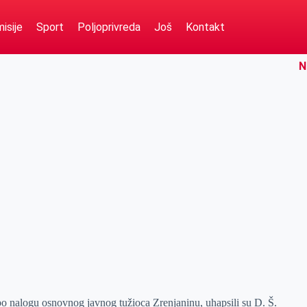
isije
Sport
Poljoprivreda
Još
Kontakt
N
 po nalogu osnovnog javnog tužioca Zrenjaninu, uhapsili su D. Š.