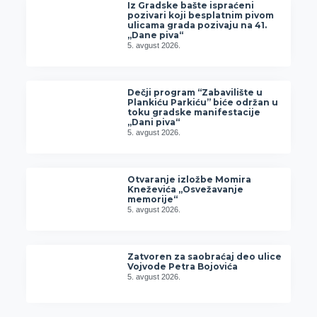
Iz Gradske bašte ispraćeni
pozivari koji besplatnim pivom
ulicama grada pozivaju na 41.
„Dane piva“
5. avgust 2026.
Dečji program “Zabavilište u
Plankiću Parkiću” biće održan u
toku gradske manifestacije
„Dani piva“
5. avgust 2026.
Otvaranje izložbe Momira
Kneževića „Osvežavanje
memorije“
5. avgust 2026.
Zatvoren za saobraćaj deo ulice
Vojvode Petra Bojovića
5. avgust 2026.