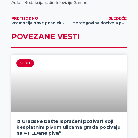
Autor: Redakcija radio televizije Santos
PRETHODNO
SLEDEĆE
Promocija nove pesničke zbirke pesnikinje Dragice Stojanović u izdanju Gradske narodne biblioteke „Žarko Zrenjanin“
Hercegovina doživela poraz u derbiju kola
POVEZANE VESTI
VESTI
Iz Gradske bašte ispraćeni pozivari koji
besplatnim pivom ulicama grada pozivaju
na 41. „Dane piva“