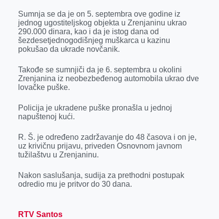
r
Sumnja se da je on 5. septembra ove godine iz
jednog ugostiteljskog objekta u Zrenjaninu ukrao
290.000 dinara, kao i da je istog dana od
šezdesetjednogodišnjeg muškarca u kazinu
pokušao da ukrade novčanik.
Takođe se sumnjiči da je 6. septembra u okolini
Zrenjanina iz neobezbeđenog automobila ukrao dve
lovačke puške.
Policija je ukradene puške pronašla u jednoj
napuštenoj kući.
R. Š. je određeno zadržavanje do 48 časova i on je,
uz krivičnu prijavu, priveden Osnovnom javnom
tužilaštvu u Zrenjaninu.
Nakon saslušanja, sudija za prethodni postupak
odredio mu je pritvor do 30 dana.
RTV Santos