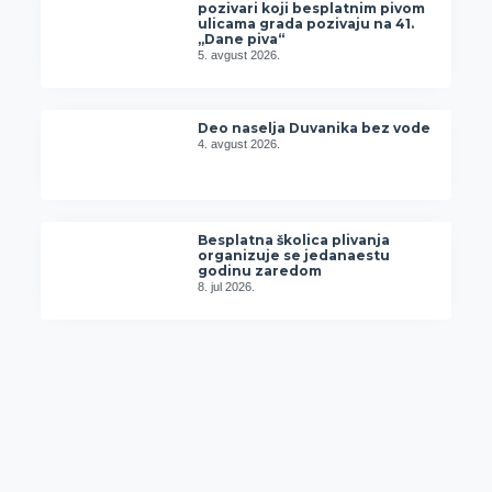
pozivari koji besplatnim pivom
ulicama grada pozivaju na 41.
„Dane piva“
5. avgust 2026.
Deo naselja Duvanika bez vode
4. avgust 2026.
Besplatna školica plivanja
organizuje se jedanaestu
godinu zaredom
8. jul 2026.