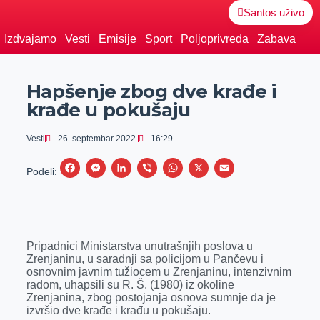
Santos uživo
Izdvajamo
Vesti
Emisije
Sport
Poljoprivreda
Zabava
Hapšenje zbog dve krađe i
krađe u pokušaju
Vesti
26. septembar 2022.
16:29
F
M
L
V
W
X
E
Podeli:
a
e
i
i
h
m
c
s
n
b
a
a
e
s
k
e
t
i
Pripadnici Ministarstva unutrašnjih poslova u
b
e
e
r
s
l
Zrenjaninu, u saradnji sa policijom u Pančevu i
o
n
d
A
osnovnim javnim tužiocem u Zrenjaninu, intenzivnim
radom, uhapsili su R. Š. (1980) iz okoline
o
g
I
p
Zrenjanina, zbog postojanja osnova sumnje da je
k
e
n
p
izvršio dve krađe i krađu u pokušaju.