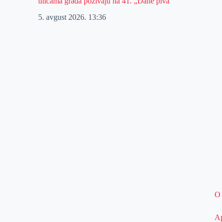
ulicama grada pozivaju na 41. „Dane piva“
5. avgust 2026.
13:36
O
Ap