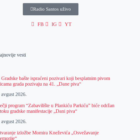
Radio Santos uživo
FB
IG
YT
ajnovije vesti
z Gradske bašte ispraćeni pozivari koji besplatnim pivom
licama grada pozivaju na 41. „Dane piva“
. avgust 2026.
ečji program “Zabavilište u Plankiću Parkiću” biće održan
 toku gradske manifestacije „Dani piva“
. avgust 2026.
tvaranje izložbe Momira Kneževića „Osvežavanje
emorije“