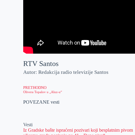
RTV Santos
Autor: Redakcija radio televizije Santos
PRETHODNO
Olivera Topalov u „Aluz-u“
POVEZANE vesti
Vesti
Iz Gradske bašte ispraćeni pozivari koji besplatnim pivom