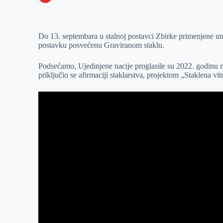
o
n
e
e
a
E
k
g
d
r
t
m
Do 13. septembara u stalnoj postavci Zbirke primenjene 
e
I
s
a
postavku posvećenu Graviranom staklu.
r
n
A
i
p
l
Podsećamo, Ujedinjene nacije proglasile su 2022. godin
priključio se afirmaciji staklarstva, projektom „Staklena vi
p