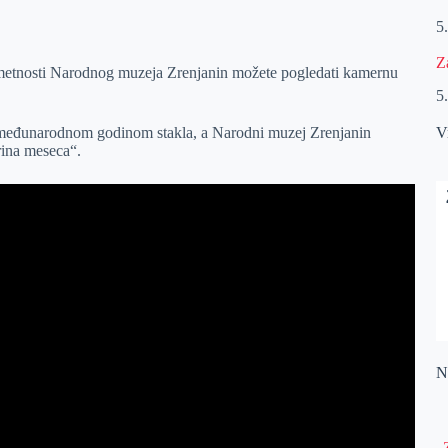
5
Z
umetnosti Narodnog muzeja Zrenjanin možete pogledati kamernu
5
u međunarodnom godinom stakla, a Narodni muzej Zrenjanin
V
trina meseca“.
Na
„