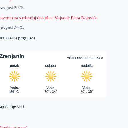
. avgust 2026.
atvoren za saobraćaj deo ulice Vojvode Petra Bojovića
. avgust 2026.
remenska prognoza
jčitanije vesti
Zrenjanin zove“