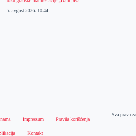
toku gradske manifestacije „Dani piva“
5. avgust 2026.
10:44
Sva prava z
 nama
Impressum
Pravila korišćenja
likacija
Kontakt