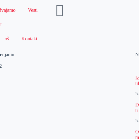
dvajamo
Vesti
t
Još
Kontakt
renjanin
N
2
I
u
5
D
u
5
O
m