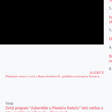
5
I
u
5
D
4
B
z
8.
SLEDEĆE
Puštanjem venaca i cveća u Begej obeležena 81. godišnjica od progona Jevreja iz Zrenjanina i Banata – moramo edukovati mlade da prepoznaju i reaguju na zlo koje nikad ne spava
Vesti
Dečji program “Zabavilište u Plankiću Parkiću” biće održan u