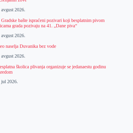
. avgust 2026.
z Gradske bašte ispraćeni pozivari koji besplatnim pivom
licama grada pozivaju na 41. „Dane piva“
. avgust 2026.
eo naselja Duvanika bez vode
. avgust 2026.
esplatna školica plivanja organizuje se jedanaestu godinu
aredom
 jul 2026.