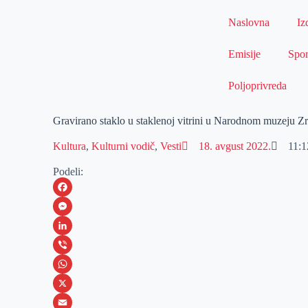
Naslovna
Iz
Emisije
Spor
Poljoprivreda
Gravirano staklo u staklenoj vitrini u Narodnom muzeju Z
Kultura
,
Kulturni vodič
,
Vesti
18. avgust 2022.
11:1
Podeli:
F
a
M
c
e
L
e
s
i
V
b
s
n
i
W
o
e
k
b
h
X