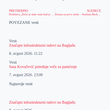
PRETHODNO
SLEDEĆE
Predstava „Šećer je sitan osim kad je kocka“
Zaraza na prvu strelu – Snežana Rackov niže uspehe iako joj je prijateljsko okruženje u klubu najdraže
POVEZANE vesti
Vesti
Značajni infrastrukturni radovi na Bagljašu
8. avgust 2026.
11:22
Vesti
Sasa Kovačević priređuje veče za pamćenje
7. avgust 2026.
23:00
Najnovije vesti
Značajni infrastrukturni radovi na Bagljašu