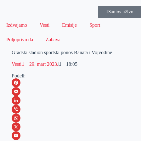
Santos uživo
Izdvajamo
Vesti
Emisije
Sport
Poljoprivreda
Zabava
Gradski stadion sportski ponos Banata i Vojvodine
Vesti
29. mart 2023.
18:05
Podeli:
F
a
M
c
e
L
e
s
i
V
b
s
n
i
W
o
e
k
b
h
X