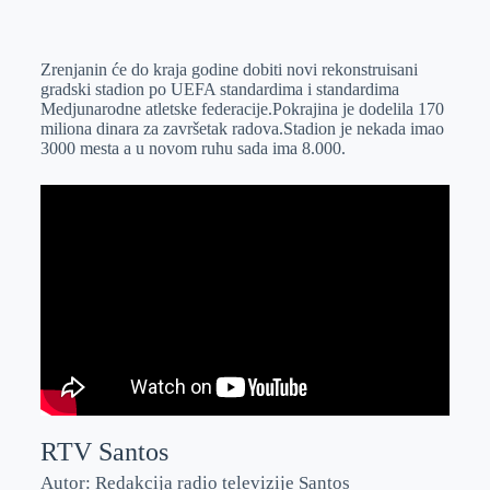
o
n
e
e
a
E
k
g
d
r
t
m
Zrenjanin će do kraja godine dobiti novi rekonstruisani
e
I
s
a
gradski stadion po UEFA standardima i standardima
r
n
A
i
Medjunarodne atletske federacije.Pokrajina je dodelila 170
miliona dinara za završetak radova.Stadion je nekada imao
p
l
3000 mesta a u novom ruhu sada ima 8.000.
p
RTV Santos
Autor: Redakcija radio televizije Santos