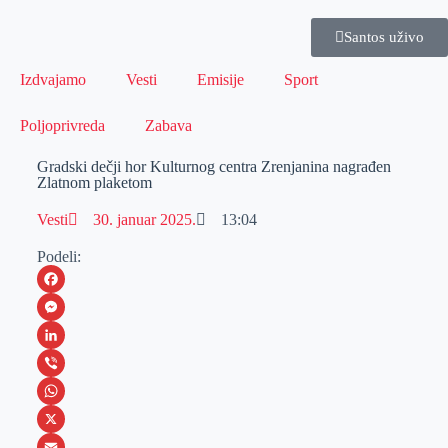
Santos uživo
Izdvajamo
Vesti
Emisije
Sport
Poljoprivreda
Zabava
Gradski dečji hor Kulturnog centra Zrenjanina nagrađen
Zlatnom plaketom
Vesti
30. januar 2025.
13:04
Podeli:
F
a
M
c
e
L
e
s
i
V
b
s
n
i
W
o
e
k
b
h
X