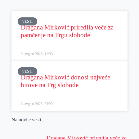
VESTI
Dragana Mirković priredila veče za
pamćenje na Trgu slobode
9. avgust 2026.
11:33
VESTI
Dragana Mirković donosi najveće
hitove na Trg slobode
8. avgust 2026.
23:22
Najnovije vesti
Dragana Mirković priredila veče za