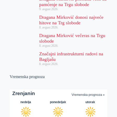
pamćenje na Trgu slobode
9. avgust 2026.
Dragana Mirković donosi najveće
hitove na Trg slobode
8. avgust 2026.
Dragana Mirković večeras na Trgu
slobode
8. avgust 2026.
Značajni infrastrukturni radovi na
Bagljašu
8. avgust 2026.
Vremenska prognoza