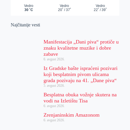
Najčitanije vesti
Manifestacija „Dani piva“ protiče u
znaku kvalitetne muzike i dobre
zabave
6. avgust 2026.
Iz Gradske bašte ispraćeni pozivari
koji besplatnim pivom ulicama
grada pozivaju na 41. „Dane piva“
5. avgust 2026.
Besplatna obuka vožnje skutera na
vodi na Izletištu Tisa
6. avgust 2026.
Zrenjaninskim Amazonom
6. avgust 2026.