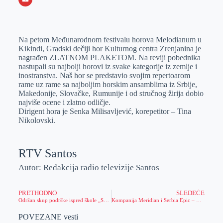
o
n
e
e
a
E
k
g
d
r
t
m
Na petom Međunarodnom festivalu horova Melodianum u
e
I
s
a
Kikindi, Gradski dečiji hor Kulturnog centra Zrenjanina je
r
n
A
i
nagrađen ZLATNOM PLAKETOM. Na reviji pobednika
nastupali su najbolji horovi iz svake kategorije iz zemlje i
p
l
inostranstva. Naš hor se predstavio svojim repertoarom
p
rame uz rame sa najboljim horskim ansamblima iz Srbije,
Makedonije, Slovačke, Rumunije i od stručnog žirija dobio
najviše ocene i zlatno odličje.
Dirigent hora je Senka Milisavljević, korepetitor – Tina
Nikolovski.
RTV Santos
Autor: Redakcija radio televizije Santos
PRETHODNO
SLEDEĆE
Održan skup podrške ispred škole „Servo Mihalj“
Kompanija Meridian i Serbia Epic – partnerstvo koje pomera granice sporta
POVEZANE vesti