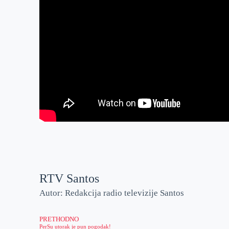
RTV Santos
Autor: Redakcija radio televizije Santos
PRETHODNO
PerSu utorak je pun pogodak!