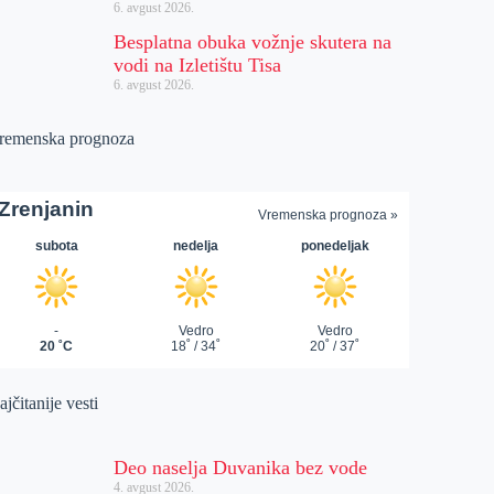
6. avgust 2026.
Besplatna obuka vožnje skutera na
vodi na Izletištu Tisa
6. avgust 2026.
remenska prognoza
jčitanije vesti
Deo naselja Duvanika bez vode
4. avgust 2026.