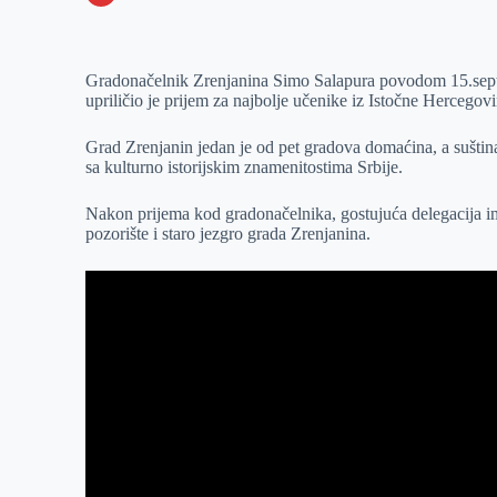
o
n
e
e
a
E
k
g
d
r
t
m
Gradonačelnik Zrenjanina Simo Salapura povodom 15.septe
e
I
s
a
upriličio je prijem za najbolje učenike iz Istočne Hercego
r
n
A
i
p
l
Grad Zrenjanin jedan je od pet gradova domaćina, a suštin
sa kulturno istorijskim znamenitostima Srbije.
p
Nakon prijema kod gradonačelnika, gostujuća delegacija i
pozorište i staro jezgro grada Zrenjanina.