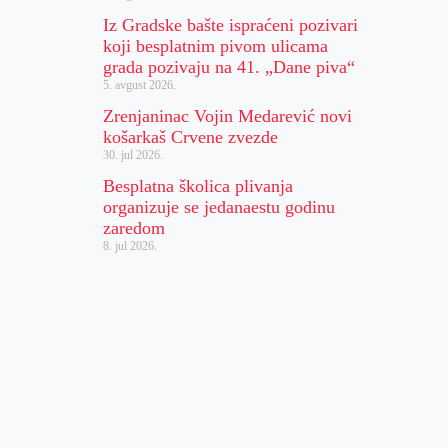
Iz Gradske bašte ispraćeni pozivari
koji besplatnim pivom ulicama
grada pozivaju na 41. „Dane piva“
5. avgust 2026.
Zrenjaninac Vojin Medarević novi
košarkaš Crvene zvezde
30. jul 2026.
Besplatna školica plivanja
organizuje se jedanaestu godinu
zaredom
8. jul 2026.