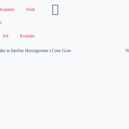
dvajamo
Vesti
t
Još
Kontakt
nike iz Istočne Hercegovine i Crne Gore
N