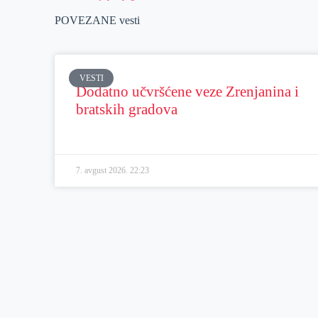
POVEZANE vesti
VESTI
Dodatno učvršćene veze Zrenjanina i
bratskih gradova
7. avgust 2026.
22:23