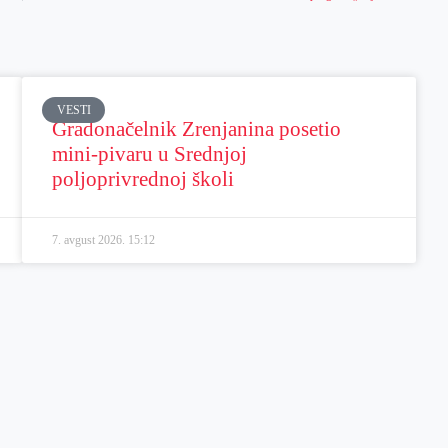
VESTI
Gradonačelnik Zrenjanina posetio
mini-pivaru u Srednjoj
poljoprivrednoj školi
7. avgust 2026.
15:12