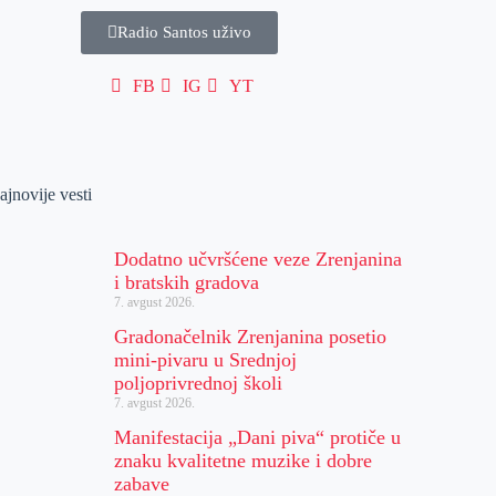
Radio Santos uživo
FB
IG
YT
ajnovije vesti
Dodatno učvršćene veze Zrenjanina
i bratskih gradova
7. avgust 2026.
Gradonačelnik Zrenjanina posetio
mini-pivaru u Srednjoj
poljoprivrednoj školi
7. avgust 2026.
Manifestacija „Dani piva“ protiče u
znaku kvalitetne muzike i dobre
zabave