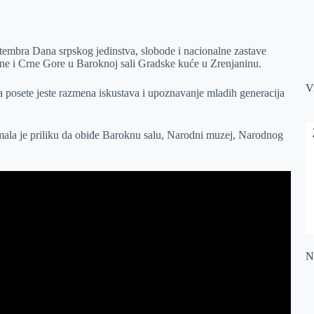
mbra Dana srpskog jedinstva, slobode i nacionalne zastave
vine i Crne Gore u Baroknoj sali Gradske kuće u Zrenjaninu.
V
a posete jeste razmena iskustava i upoznavanje mladih generacija
mala je priliku da obiđe Baroknu salu, Narodni muzej, Narodnog
Na