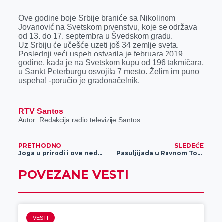
k
e
n
p
Ove godine boje Srbije braniće sa Nikolinom
r
Jovanović na Svetskom prvenstvu, koje se održava
od 13. do 17. septembra u Švedskom gradu.
Uz Srbiju će učešće uzeti još 34 zemlje sveta.
Poslednji veći uspeh ostvarila je februara 2019.
godine, kada je na Svetskom kupu od 196 takmičara,
u Sankt Peterburgu osvojila 7 mesto. Želim im puno
uspeha! -poručio je gradonačelnik.
RTV Santos
Autor: Redakcija radio televizije Santos
PRETHODNO
SLEDEĆE
Joga u prirodi i ove nedelje
Pasuljijada u Ravnom Topolovcu
POVEZANE VESTI
VESTI