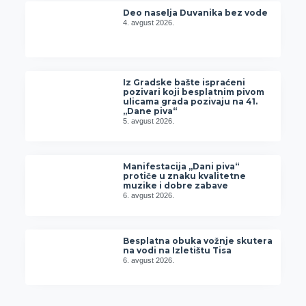
Deo naselja Duvanika bez vode
4. avgust 2026.
Iz Gradske bašte ispraćeni
pozivari koji besplatnim pivom
ulicama grada pozivaju na 41.
„Dane piva“
5. avgust 2026.
Manifestacija „Dani piva“
protiče u znaku kvalitetne
muzike i dobre zabave
6. avgust 2026.
Besplatna obuka vožnje skutera
na vodi na Izletištu Tisa
6. avgust 2026.