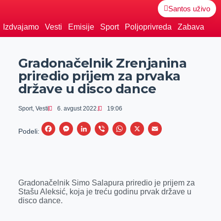
Santos uživo
Izdvajamo
Vesti
Emisije
Sport
Poljoprivreda
Zabava
Gradonačelnik Zrenjanina
priredio prijem za prvaka
države u disco dance
Sport
,
Vesti
6. avgust 2022.
19:06
F
M
L
V
W
X
E
Podeli:
a
e
i
i
h
m
c
s
n
b
a
a
e
s
k
e
t
i
Gradonačelnik Simo Salapura priredio je prijem za
b
e
e
r
s
l
Stašu Aleksić, koja je treću godinu prvak države u
o
n
d
A
disco dance.
o
g
I
p