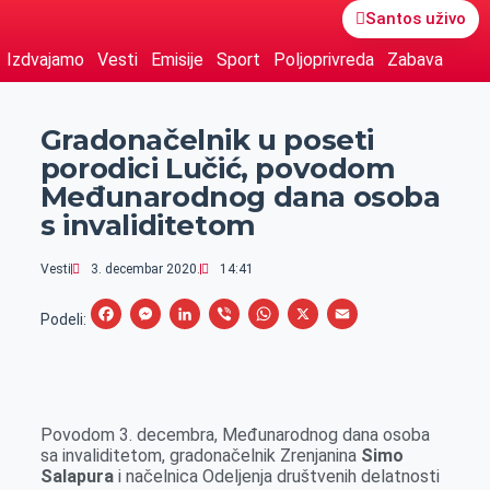
Santos uživo
Izdvajamo
Vesti
Emisije
Sport
Poljoprivreda
Zabava
Gradonačelnik u poseti
porodici Lučić, povodom
Međunarodnog dana osoba
s invaliditetom
Vesti
3. decembar 2020.
14:41
F
M
L
V
W
X
E
Podeli:
a
e
i
i
h
m
c
s
n
b
a
a
e
s
k
e
t
i
Povodom 3. decembra, Međunarodnog dana osoba
b
e
e
r
s
l
sa invaliditetom, gradonačelnik Zrenjanina
Simo
o
n
d
A
Salapura
i načelnica Odeljenja društvenih delatnosti