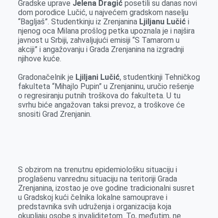
Gradske uprave
Jelena Dragić
posetili su danas novi
o
g
I
p
dom porodice Lučić, u najvećem gradskom naselju
k
e
n
p
“Bagljaš”. Studentkinju iz Zrenjanina
Ljiljanu Lučić
i
njenog oca Milana prošlog petka upoznala je i najšira
r
javnost u Srbiji, zahvaljujući emisiji “S Tamarom u
akciji” i angažovanju i Grada Zrenjanina na izgradnji
njihove kuće.
Gradonačelnik je
Ljiljani Lučić
, studentkinji Tehničkog
fakulteta “Mihajlo Pupin” u Zrenjaninu, uručio rešenje
o regresiranju putnih troškova do fakulteta. U tu
svrhu biće angažovan taksi prevoz, a troškove će
snositi Grad Zrenjanin.
S obzirom na trenutnu epidemiološku situaciju i
proglašenu vanrednu situaciju na teritoriji Grada
Zrenjanina, izostao je ove godine tradicionalni susret
u Gradskoj kući čelnika lokalne samouprave i
predstavnika svih udruženja i organizacija koja
okupljaju osobe s invaliditetom. To, međutim, ne