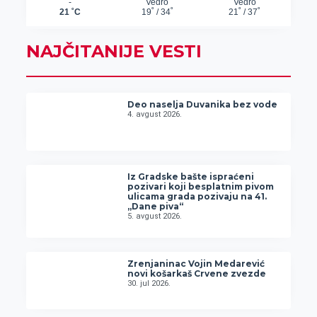
NAJČITANIJE VESTI
Deo naselja Duvanika bez vode
4. avgust 2026.
Iz Gradske bašte ispraćeni
pozivari koji besplatnim pivom
ulicama grada pozivaju na 41.
„Dane piva“
5. avgust 2026.
Zrenjaninac Vojin Medarević
novi košarkaš Crvene zvezde
30. jul 2026.