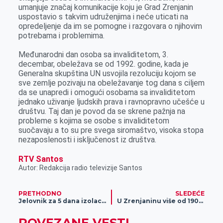
umanjuje značaj komunikacije koju je Grad Zrenjanin
uspostavio s takvim udruženjima i neće uticati na
opredeljenje da im se pomogne i razgovara o njihovim
potrebama i problemima.
Međunarodni dan osoba sa invaliditetom, 3.
decembar, obeležava se od 1992. godine, kada je
Generalna skupština UN usvojila rezoluciju kojom se
sve zemlje pozivaju na obeležavanje tog dana s ciljem
da se unapredi i omogući osobama sa invaliditetom
jednako uživanje ljudskih prava i ravnopravno učešće u
društvu. Taj dan je povod da se skrene pažnja na
probleme s kojima se osobe s invaliditetom
suočavaju a to su pre svega siromaštvo, visoka stopa
nezaposlenosti i isključenost iz društva.
RTV Santos
Autor: Redakcija radio televizije Santos
PRETHODNO
SLEDEĆE
Jelovnik za 5 dana izolacije
U Zrenjaninu više od 1900 aktivnih slučajeva zaraze virusom kovid 19
POVEZANE VESTI