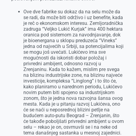
Ove dve fabrike su dokaz da na selu može da
se radi, da može biti održivo i uz benefite, kada
je reč o ekonomskom interesu. Zemljoradnička
zadruga “Veljko Lukić Kurjak” ima 400 hektara
oranica pod sistemom za navodnjavanje, dok
je bioenergana u sklopu preduzeća “Vineks”
jedna od najvećih u Srbiji, sa potencijalima koji
se mogu još uvećati. Lukićevo ima sve
mogućnosti da iskoristi dobar položaj i
privredni ambijent, odnosno razvoj u
Zrenjaninu. Kada to kažem, mislim pre svega
na blizinu industrijske zone, na blizinu najveće
investicije, kompleksa “Linglong” i to što će,
kako planiramo u narednom periodu, Lukićevo
novim putem biti spojeno sa industrijskom
zonom, što je jedna nova razvojna šansa ovog
mesta. Kada je u pitanju razvoj Lukićeva, ono
će se naći u neposrednoj blizini petlje na
budućem auto-putu Beograd – Zrenjanin, što
će takođe poboljšati privredni ambijent u ovom
selu – rekao je on, osvrnuvši se i na neke od
tema današnjeg sastanka u mesnoj zajednici.