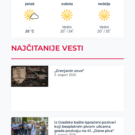
NAJČITANIJE VESTI
„Zrenjanin zove“
5. avgust 2026.
Iz Gradske bašte ispraćeni pozivari
koji besplatnim pivom ulicama
grada pozivaju na 41. „Dane piva“
5. avgust 2026.