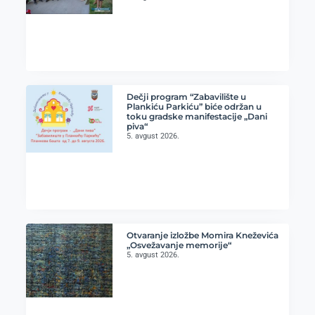
Dečji program “Zabavilište u
Plankiću Parkiću” biće održan u
toku gradske manifestacije „Dani
piva“
5. avgust 2026.
Otvaranje izložbe Momira Kneževića
„Osvežavanje memorije“
5. avgust 2026.