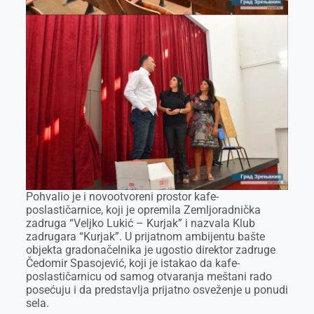
Pohvalio je i novootvoreni prostor kafe-
poslastičarnice, koji je opremila Zemljoradnička
zadruga “Veljko Lukić – Kurjak” i nazvala Klub
zadrugara “Kurjak”. U prijatnom ambijentu bašte
objekta gradonačelnika je ugostio direktor zadruge
Čedomir Spasojević, koji je istakao da kafe-
poslastičarnicu od samog otvaranja meštani rado
posećuju i da predstavlja prijatno osveženje u ponudi
sela.