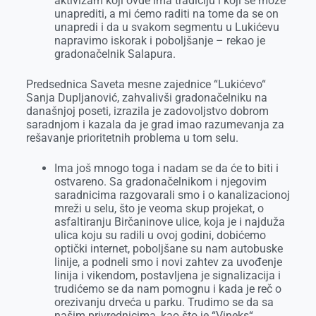
aktivizam koji ovde ima tradiciju i koji se može
unaprediti, a mi ćemo raditi na tome da se on
unapredi i da u svakom segmentu u Lukićevu
napravimo iskorak i poboljšanje – rekao je
gradonačelnik Salapura.
Predsednica Saveta mesne zajednice “Lukićevo“
Sanja Dupljanović, zahvalivši gradonačelniku na
današnjoj poseti, izrazila je zadovoljstvo dobrom
saradnjom i kazala da je grad imao razumevanja za
rešavanje prioritetnih problema u tom selu.
Ima još mnogo toga i nadam se da će to biti i
ostvareno. Sa gradonačelnikom i njegovim
saradnicima razgovarali smo i o kanalizacionoj
mreži u selu, što je veoma skup projekat, o
asfaltiranju Birčaninove ulice, koja je i najduža
ulica koju su radili u ovoj godini, dobićemo
optički internet, poboljšane su nam autobuske
linije, a podneli smo i novi zahtev za uvođenje
linija i vikendom, postavljena je signalizacija i
trudićemo se da nam pomognu i kada je reč o
orezivanju drveća u parku. Trudimo se da sa
našim privrednicima, kao što je “Vineks“,