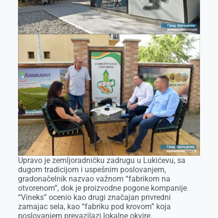
Upravo je zemljoradničku zadrugu u Lukićevu, sa
dugom tradicijom i uspešnim poslovanjem,
gradonačelnik nazvao važnom “fabrikom na
otvorenom”, dok je proizvodne pogone kompanije
“Vineks” ocenio kao drugi značajan privredni
zamajac sela, kao “fabriku pod krovom” koja
poslovanjem prevazilazi lokalne okvire.