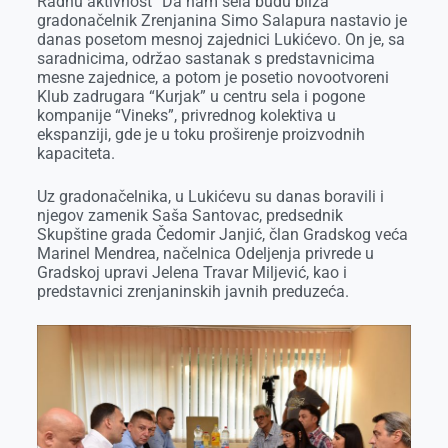
Radnu aktivnost “Da nam sela budu bliža”
b
e
e
r
s
l
gradonačelnik Zrenjanina Simo Salapura nastavio je
o
n
d
A
danas posetom mesnoj zajednici Lukićevo. On je, sa
saradnicima, održao sastanak s predstavnicima
o
g
I
p
mesne zajednice, a potom je posetio novootvoreni
k
e
n
p
Klub zadrugara “Kurjak” u centru sela i pogone
kompanije “Vineks”, privrednog kolektiva u
r
ekspanziji, gde je u toku proširenje proizvodnih
kapaciteta.
Uz gradonačelnika, u Lukićevu su danas boravili i
njegov zamenik Saša Santovac, predsednik
Skupštine grada Čedomir Janjić, član Gradskog veća
Marinel Mendrea, načelnica Odeljenja privrede u
Gradskoj upravi Jelena Travar Miljević, kao i
predstavnici zrenjaninskih javnih preduzeća.