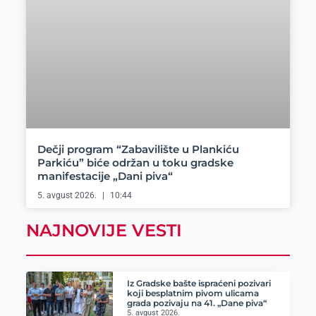
Dečji program “Zabavilište u Plankiću
Parkiću” biće održan u toku gradske
manifestacije „Dani piva“
5. avgust 2026.
10:44
NAJNOVIJE VESTI
Iz Gradske bašte ispraćeni pozivari
koji besplatnim pivom ulicama
grada pozivaju na 41. „Dane piva“
5. avgust 2026.