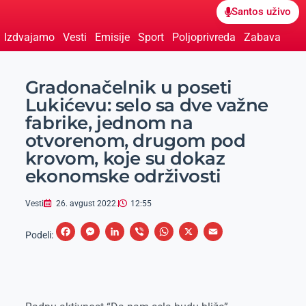
Santos uživo
Izdvajamo
Vesti
Emisije
Sport
Poljoprivreda
Zabava
Gradonačelnik u poseti
Lukićevu: selo sa dve važne
fabrike, jednom na
otvorenom, drugom pod
krovom, koje su dokaz
ekonomske održivosti
Vesti
26. avgust 2022.
12:55
F
M
L
V
W
X
E
Podeli:
a
e
i
i
h
m
c
s
n
b
a
a
e
s
k
e
t
i