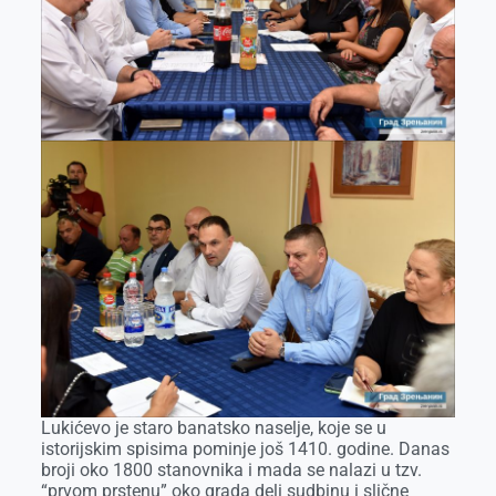
Lukićevo je staro banatsko naselje, koje se u
istorijskim spisima pominje još 1410. godine. Danas
broji oko 1800 stanovnika i mada se nalazi u tzv.
“prvom prstenu” oko grada deli sudbinu i slične