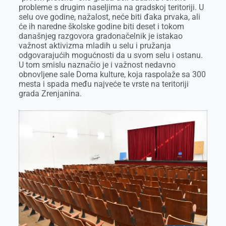
probleme s drugim naseljima na gradskoj teritoriji. U
selu ove godine, nažalost, neće biti đaka prvaka, ali
će ih naredne školske godine biti deset i tokom
današnjeg razgovora gradonačelnik je istakao
važnost aktivizma mladih u selu i pružanja
odgovarajućih mogućnosti da u svom selu i ostanu.
U tom smislu naznačio je i važnost nedavno
obnovljene sale Doma kulture, koja raspolaže sa 300
mesta i spada među najveće te vrste na teritoriji
grada Zrenjanina.