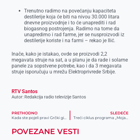
Trenutno radimo na povećanju kapaciteta
destilerije koja će biti na nivou 30.000 litara
dnevne proizvodnje i to će unaprediti i rad
biogasnog postrojenja. Radimo na tome da
unapredimo i rad farme, jer se nusproizvodi iz
destilerije koriste i na farmi – rekao je Ilić.
Inače, kako je istakao, ovde se proizvodi 2,2
megavata struje na sat, a u planu je da rade i solarne
panele za sopstvene potrebe, kao i da 3 megavata
struje isporučuju u mrežu Elektroprivrede Srbije.
RTV Santos
Autor: Redakcija radio televizije Santos
PRETHODNO
SLEDEĆE
Kada ste pojeli pravi Grčki giros?
Treći ciklus programa „Moja prva plata“
POVEZANE VESTI