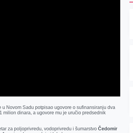
e u Novom Sadu potpisao ugovore o sufinansiranju dva
41 milion dinara, a ugovore mu je uručio predsednik
etar za poljoprivredu, vodoprivredu i šumarstvo
Čedomir