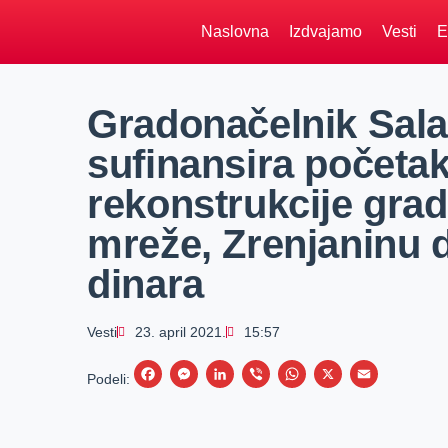
Naslovna
Izdvajamo
Vesti
E
Gradonačelnik Sala
sufinansira početak
rekonstrukcije gr
mreže, Zrenjaninu 
dinara
Vesti
23. april 2021.
15:57
F
M
L
V
W
X
E
Podeli:
a
e
i
i
h
m
c
s
n
b
a
a