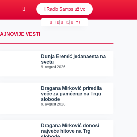
Radio Santos uživo
FB
IG
YT
AJNOVIJE VESTI
Dunja Eremić jedanaesta na
svetu
9. avgust 2026.
Dragana Mirković priredila
veče za pamćenje na Trgu
slobode
9. avgust 2026.
Dragana Mirković donosi
najveće hitove na Trg
slobode