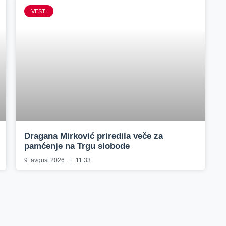
VESTI
Dragana Mirković priredila veče za
pamćenje na Trgu slobode
9. avgust 2026.
11:33