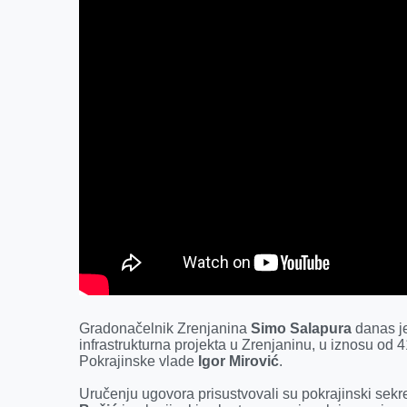
Gradonačelnik Zrenjanina
Simo Salapura
danas j
infrastrukturna projekta u Zrenjaninu, u iznosu od 
Pokrajinske vlade
Igor Mirović
.
Uručenju ugovora prisustvovali su pokrajinski sekr