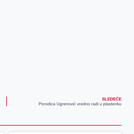
SLEDEĆE
Porodica Ugrenović vredno radi u plastenku