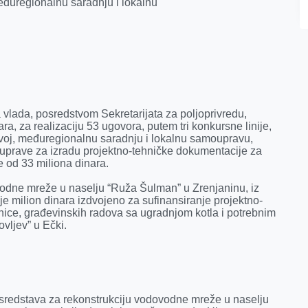
međuregionalnu saradnju i lokalnu
 vlada, posredstvom Sekretarijata za poljoprivredu,
ra, za realizaciju 53 ugovora, putem tri konkursne linije,
zvoj, međuregionalnu saradnju i lokalnu samoupravu,
uprave za izradu projektno-tehničke dokumentacije za
e od 33 miliona dinara.
ovodne mreže u naselju “Ruža Šulman” u Zrenjaninu, iz
je milion dinara izdvojeno za sufinansiranje projektno-
nice, građevinskih radova sa ugradnjom kotla i potrebnim
vljev” u Ečki.
sredstava za rekonstrukciju vodovodne mreže u naselju