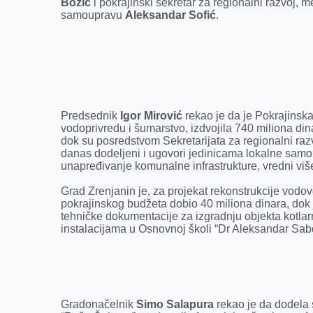
Božić
i pokrajinski sekretar za regionalni razvoj, 
samoupravu
Aleksandar Sofić
.
Predsednik
Igor Mirović
rekao je da je Pokrajinska
vodoprivredu i šumarstvo, izdvojila 740 miliona dina
dok su posredstvom Sekretarijata za regionalni ra
danas dodeljeni i ugovori jedinicama lokalne samo
unapređivanje komunalne infrastrukture, vredni viš
Grad Zrenjanin je, za projekat rekonstrukcije vod
pokrajinskog budžeta dobio 40 miliona dinara, dok 
tehničke dokumentacije za izgradnju objekta kotlar
instalacijama u Osnovnoj školi “Dr Aleksandar Sabo
Gradonačelnik
Simo Salapura
rekao je da dodela 