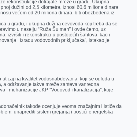
aze rekonstrukcije dotrajale mreže u gradu. Ukupna
pnoj dužini od 2,5 kilometra, iznosi 60,6 miliona dinara
znosu većem od 20 miliona dinara, biti obezbeđena iz
ca u gradu, i ukupna dužina cevovoda koji treba da se
 pravimo u naselju “Ruža Šulman” i ovde ćemo, uz
 izvršiti i rekonstrukciju postojećih šahtova, kao i
vanja i izradu vodovodnih priključaka”, istakao je
uticaj na kvalitet vodosnabdevanja, koji se ogleda u
va, a održavanje takve mreže zahteva vanredna
va i mehanizacije JKP “Vodovod i kanalizacija”, koje
adonačelnik takođe ocenjuje veoma značajnim i ističe da
blem, unaprediti sistem grejanja i postići energetska