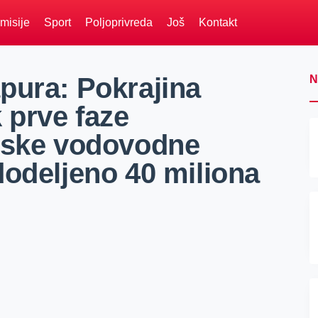
misije
Sport
Poljoprivreda
Još
Kontakt
pura: Pokrajina
N
 prve faze
adske vodovodne
dodeljeno 40 miliona