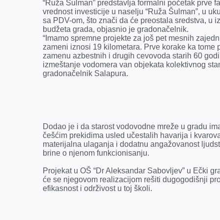
“Ruža Šulman” predstavlja formalni početak prve f
vrednost investicije u naselju “Ruža Šulman”, u uku
sa PDV-om, što znači da će preostala sredstva, u i
budžeta grada, objasnio je gradonačelnik.
“Imamo spremne projekte za još pet mesnih zajedni
zameni iznosi 19 kilometara. Prve korake ka tome
zamenu azbestnih i drugih cevovoda starih 60 godina,
izmeštanje vodomera van objekata kolektivnog stano
gradonačelnik Salapura.
Dodao je i da starost vodovodne mreže u gradu ima 
češćim prekidima usled učestalih havarija i kvaro
materijalna ulaganja i dodatnu angažovanost ljudst
brine o njenom funkcionisanju.
Projekat u OŠ “Dr Aleksandar Sabovljev” u Ečki gr
će se njegovom realizacijom rešiti dugogodišnji pro
efikasnost i održivost u toj školi.