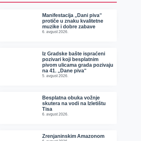
Manifestacija „Dani piva“
protiče u znaku kvalitetne
muzike i dobre zabave
6. avgust 2026.
Iz Gradske bašte ispraćeni
pozivari koji besplatnim
pivom ulicama grada pozivaju
na 41. „Dane piva“
5. avgust 2026.
Besplatna obuka vožnje
skutera na vodi na Izletištu
Tisa
6. avgust 2026.
Zrenjaninskim Amazonom