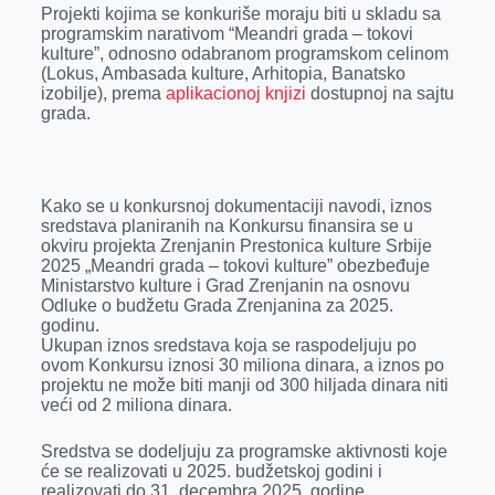
Projekti kojima se konkuriše moraju biti u skladu sa
programskim narativom “Meandri grada – tokovi
kulture”, odnosno odabranom programskom celinom
(Lokus, Ambasada kulture, Arhitopia, Banatsko
izobilje), prema
aplikacionoj knjizi
dostupnoj na sajtu
grada.
Kako se u konkursnoj dokumentaciji navodi, iznos
sredstava planiranih na Konkursu finansira se u
okviru projekta Zrenjanin Prestonica kulture Srbije
2025 „Meandri grada – tokovi kulture” obezbeđuje
Ministarstvo kulture i Grad Zrenjanin na osnovu
Odluke o budžetu Grada Zrenjanina za 2025.
godinu.
Ukupan iznos sredstava koja se raspodeljuju po
ovom Konkursu iznosi 30 miliona dinara, a iznos po
projektu ne može biti manji od 300 hiljada dinara niti
veći od 2 miliona dinara.
Sredstva se dodeljuju za programske aktivnosti koje
će se realizovati u 2025. budžetskoj godini i
realizovati do 31. decembra 2025. godine.