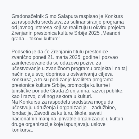
e
s
k
e
t
i
Gradonačelnik Simo Salapura raspisao je Konkurs
b
e
e
r
s
l
za raspodelu sredstava za sufinansiranje programa
o
n
d
A
od javnog interesa koji se realizuju u okviru projekta
Zrenjanin prestonica kulture Srbije 2025 „Meandri
o
g
I
p
grada – tokovi kulture”.
k
e
n
p
Podsetio je da će Zrenjanin titulu prestonice
r
zvanično poneti 21. marta 2025. godine i pozvao
zainteresovane da se odazovu pozivu za
učestvovanje u zvaničnom programu projekta i na taj
način daju svoj doprinos u ostvarivanju ciljeva
konkursa, a to su podizanje kvaliteta programa
prestonice kulture Srbije, promocija kulturne i
turističke ponude Grada Zrenjanina, razvoj publike,
kao i razvoj civilnog sektora u kulturi.
Na Konkursu za raspodelu sredstava mogu da
učestvuju udruženja i organizacije – zadužbine,
fondacije, Zavodi za kulturu, škole, saveti
nacionalnih manjina, privatne organizacije u kulturi i
druge organizacije koje ispunjavaju uslove
konkursa.