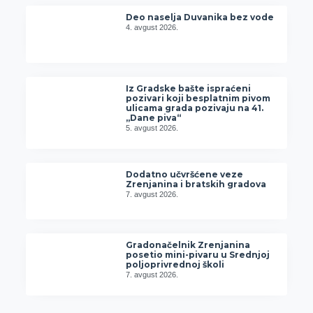
Deo naselja Duvanika bez vode
4. avgust 2026.
Iz Gradske bašte ispraćeni
pozivari koji besplatnim pivom
ulicama grada pozivaju na 41.
„Dane piva“
5. avgust 2026.
Dodatno učvršćene veze
Zrenjanina i bratskih gradova
7. avgust 2026.
Gradonačelnik Zrenjanina
posetio mini-pivaru u Srednjoj
poljoprivrednoj školi
7. avgust 2026.