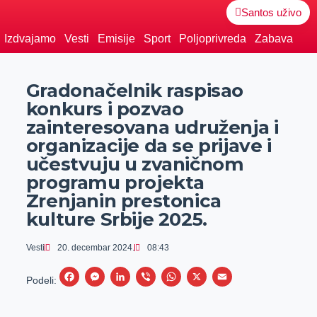
Santos uživo
Izdvajamo
Vesti
Emisije
Sport
Poljoprivreda
Zabava
Gradonačelnik raspisao
konkurs i pozvao
zainteresovana udruženja i
organizacije da se prijave i
učestvuju u zvaničnom
programu projekta
Zrenjanin prestonica
kulture Srbije 2025.
Vesti
20. decembar 2024.
08:43
F
M
L
V
W
X
E
Podeli:
a
e
i
i
h
m
c
s
n
b
a
a