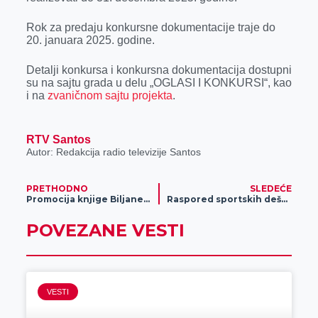
Rok za predaju konkursne dokumentacije traje do
20. januara 2025. godine.
Detalji konkursa i konkursna dokumentacija dostupni
su na sajtu grada u delu „OGLASI I KONKURSI“, kao
i na
zvaničnom sajtu projekta
.
RTV Santos
Autor: Redakcija radio televizije Santos
PRETHODNO
SLEDEĆE
Promocija knjige Biljane Oljače „Narcisi i manipulatori“
Raspored sportskih dešavanja ovog vikenda u Kristalnoj dvorani i dvorani „Zvonimir Zvonko Vujin“
POVEZANE VESTI
VESTI