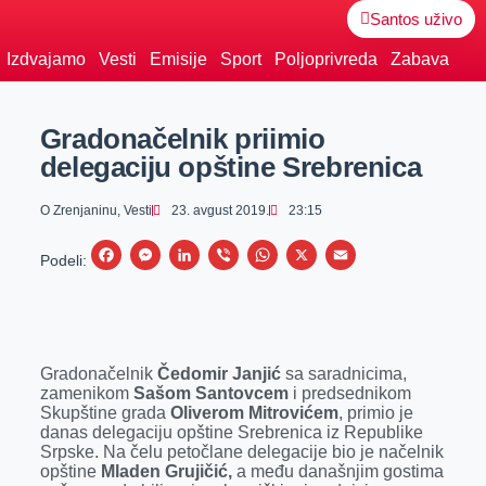
Santos uživo
Izdvajamo
Vesti
Emisije
Sport
Poljoprivreda
Zabava
Gradonačelnik priimio
delegaciju opštine Srebrenica
O Zrenjaninu
,
Vesti
23. avgust 2019.
23:15
F
M
L
V
W
X
E
Podeli:
a
e
i
i
h
m
c
s
n
b
a
a
e
s
k
e
t
i
Gradonačelnik
Čedomir Janjić
sa saradnicima,
b
e
e
r
s
l
zamenikom
Sašom Santovcem
i predsednikom
o
n
d
A
Skupštine grada
Oliverom Mitrovićem
, primio je
danas delegaciju opštine Srebrenica iz Republike
o
g
I
p
Srpske. Na čelu petočlane delegacije bio je načelnik
k
e
n
p
opštine
Mladen Grujičić,
a među današnjim gostima