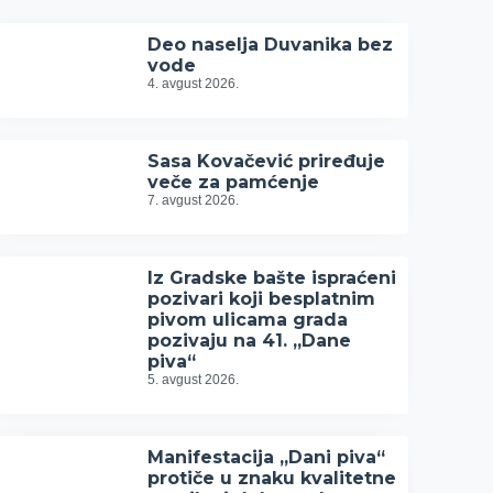
Deo naselja Duvanika bez
vode
4. avgust 2026.
Sasa Kovačević priređuje
veče za pamćenje
7. avgust 2026.
Iz Gradske bašte ispraćeni
pozivari koji besplatnim
pivom ulicama grada
pozivaju na 41. „Dane
piva“
5. avgust 2026.
Manifestacija „Dani piva“
protiče u znaku kvalitetne