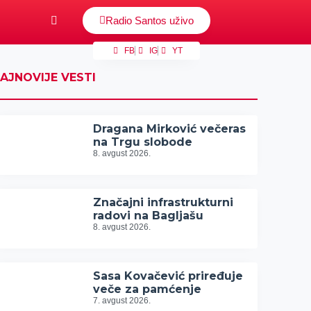
Radio Santos uživo
FB
IG
YT
AJNOVIJE VESTI
Dragana Mirković večeras
na Trgu slobode
8. avgust 2026.
Značajni infrastrukturni
radovi na Bagljašu
8. avgust 2026.
Sasa Kovačević priređuje
veče za pamćenje
7. avgust 2026.