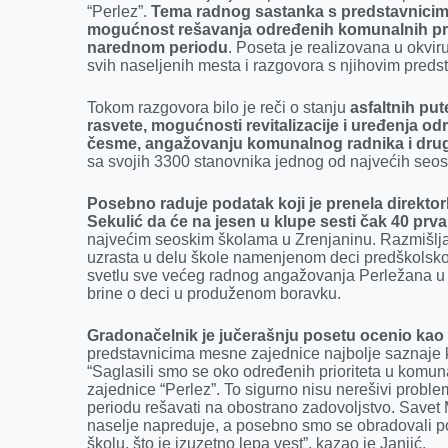
“Perlez”.
Tema radnog sastanka s predstavnicima
o
g
I
p
mogućnost rešavanja određenih komunalnih prob
k
e
n
p
narednom periodu
. Poseta je realizovana u okvir
svih naseljenih mesta i razgovora s njihovim preds
r
Tokom razgovora bilo je reči o stanju
asfaltnih pu
rasvete, mogućnosti revitalizacije i uređenja odr
česme, angažovanju komunalnog radnika i drugi
sa svojih 3300 stanovnika jednog od najvećih seoski
Posebno raduje podatak koji je prenela direkto
Sekulić da će
na jesen u klupe sesti čak 40 prv
najvećim seoskim školama u Zrenjaninu. Razmišlja
uzrasta u delu škole namenjenom deci predškolskog
svetlu sve većeg radnog angažovanja Perležana u 
brine o deci u produženom boravku.
Gradonačelnik je jučerašnju posetu ocenio kao 
predstavnicima mesne zajednice najbolje saznaje ko
“Saglasili smo se oko određenih prioriteta u komun
zajednice “Perlez”. To sigurno nisu nerešivi probl
periodu rešavati na obostrano zadovoljstvo. Savet 
naselje napreduje, a posebno smo se obradovali po
školu, što je izuzetno lepa vest”, kazao je Janjić.