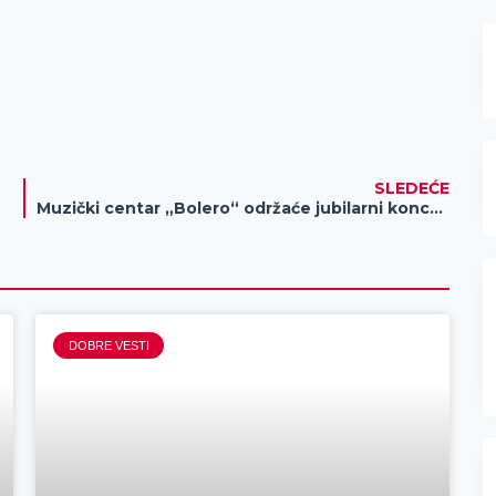
SLEDEĆE
Muzički centar „Bolero“ održaće jubilarni koncert pod nazivom „Muzika svih generacija“
DOBRE VESTI