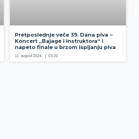
Pretposlednje veče 39. Dana piva –
Koncert „Bajage i Instruktora“ i
napeto finale u brzom ispijanju piva
11. avgust 2024.
03:20