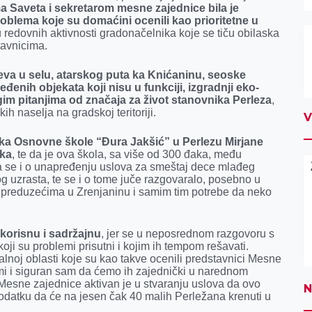
 Saveta i sekretarom mesne zajednice bila je
lema koje su domaćini ocenili kao prioritetne u
u redovnih aktivnosti gradonačelnika koje se tiču obilaska
tavnicima.
teva u selu, atarskog puta ka Knićaninu, seoske
eđenih objekata koji nisu u funkciji, izgradnji eko-
m pitanjima od značaja za život stanovnika Perleza
,
h naselja na gradskoj teritoriji.
V
rka Osnovne škole “Đura Jakšić” u Perlezu Mirjane
aka
, te da je ova škola, sa više od 300 đaka, među
 se i o unapređenju uslova za smeštaj dece mlađeg
 uzrasta, te se i o tome juče razgovaralo, posebno u
preduzećima u Zrenjaninu i samim tim potrebe da neko
korisnu i sadržajnu
, jer se u neposrednom razgovoru s
ji su problemi prisutni i kojim ih tempom rešavati.
alnoj oblasti koje su kao takve ocenili predstavnici Mesne
emi i siguran sam da ćemo ih zajednički u narednom
Mesne zajednice aktivan je u stvaranju uslova da ovo
N
datku da će na jesen čak 40 malih Perležana krenuti u