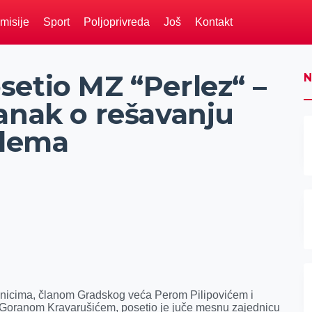
misije
Sport
Poljoprivreda
Još
Kontakt
setio MZ “Perlez“ –
N
anak o rešavanju
blema
dnicima, članom Gradskog veća Perom Pilipovićem i
 Goranom Kravarušićem, posetio je juče mesnu zajednicu