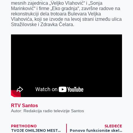
o
n
d
A
mesnih zajednica „Veljko Vlahović“ i „Sonja
Marinković“ i firme „Eko gradnja“, završne radove na
o
g
I
p
rekonstrukciji dela trotoara Bulevara Veljka
k
e
n
p
Vlahovića, koji se izvode na levoj strani između ulica
Stražilovske i Zdravka Čelara.
r
RTV Santos
Autor: Redakcija radio televizije Santos
PRETHODNO
SLEDEĆE
TVOJE OMILJENO MESTO ZABAVE: Registruj se u Meridianu i preuzmi BESPLATAN BONUS DOBRODOŠLICE!
Ponovo funkcioniše skela na Tisi kod Taraša