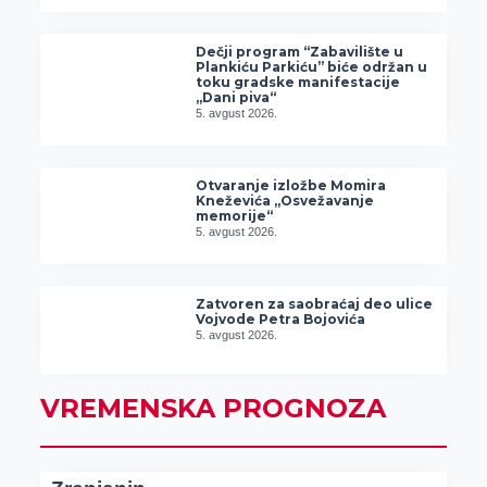
Dečji program “Zabavilište u
Plankiću Parkiću” biće održan u
toku gradske manifestacije
„Dani piva“
5. avgust 2026.
Otvaranje izložbe Momira
Kneževića „Osvežavanje
memorije“
5. avgust 2026.
Zatvoren za saobraćaj deo ulice
Vojvode Petra Bojovića
5. avgust 2026.
VREMENSKA PROGNOZA