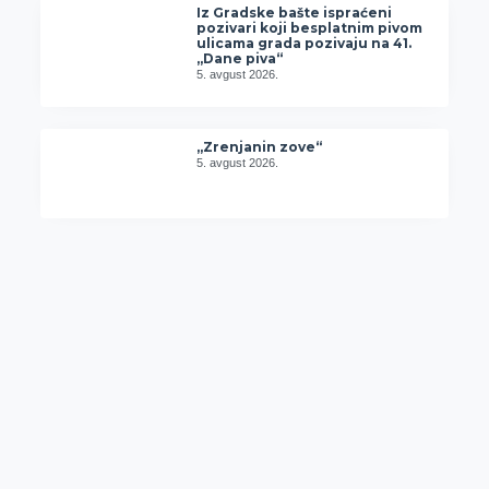
Iz Gradske bašte ispraćeni
pozivari koji besplatnim pivom
ulicama grada pozivaju na 41.
„Dane piva“
5. avgust 2026.
„Zrenjanin zove“
5. avgust 2026.