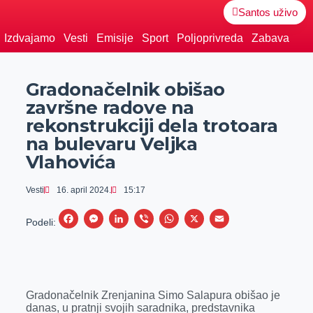
Santos uživo
Izdvajamo
Vesti
Emisije
Sport
Poljoprivreda
Zabava
Gradonačelnik obišao
završne radove na
rekonstrukciji dela trotoara
na bulevaru Veljka
Vlahovića
Vesti
16. april 2024.
15:17
F
M
L
V
W
X
E
Podeli:
a
e
i
i
h
m
c
s
n
b
a
a
e
s
k
e
t
i
Gradonačelnik Zrenjanina Simo Salapura obišao je
b
e
e
r
s
l
danas, u pratnji svojih saradnika, predstavnika