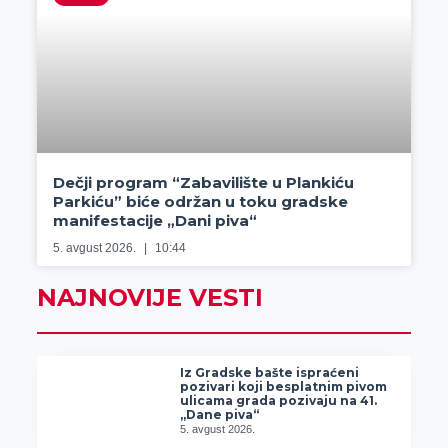
Dečji program “Zabavilište u Plankiću
Parkiću” biće održan u toku gradske
manifestacije „Dani piva“
5. avgust 2026.
10:44
NAJNOVIJE VESTI
Iz Gradske bašte ispraćeni
pozivari koji besplatnim pivom
ulicama grada pozivaju na 41.
„Dane piva“
5. avgust 2026.