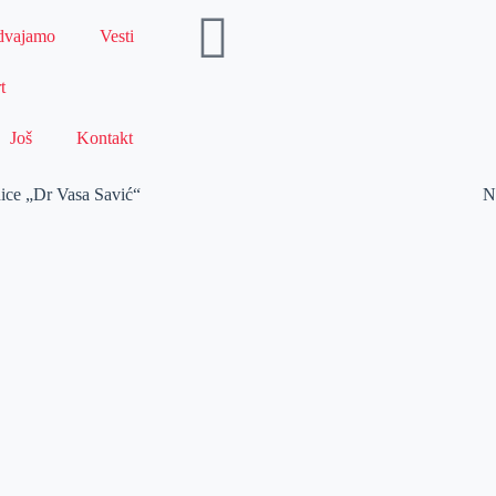
dvajamo
Vesti
t
Još
Kontakt
nice „Dr Vasa Savić“
N