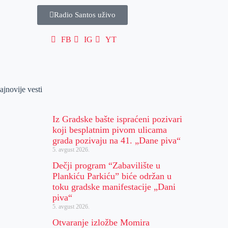
Radio Santos uživo
FB
IG
YT
ajnovije vesti
Iz Gradske bašte ispraćeni pozivari
koji besplatnim pivom ulicama
grada pozivaju na 41. „Dane piva“
5. avgust 2026.
Dečji program “Zabavilište u
Plankiću Parkiću” biće održan u
toku gradske manifestacije „Dani
piva“
5. avgust 2026.
Otvaranje izložbe Momira