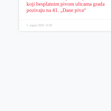
koji besplatnim pivom ulicama grada
pozivaju na 41. „Dane piva“
5. avgust 2026.
13:36