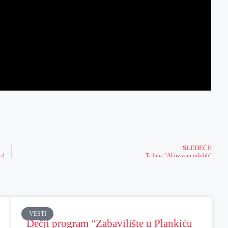
SLEDEĆE
Meridianbet i KK Vršac u istom timu: Potpisan ugovor o saradnji betting lidera i slavnog košarkaškog kluba (VIDEO)
Tribina “Aktivizam mladih”
VESTI
Dečji program “Zabavilište u Plankiću