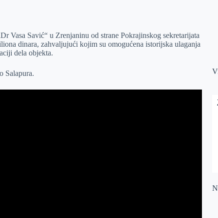
„Dr Vasa Savić“ u Zrenjaninu od strane Pokrajinskog sekretarijata
liona dinara, zahvaljujući kojim su omogućena istorijska ulaganja
ciji dela objekta.
V
o Salapura.
Na