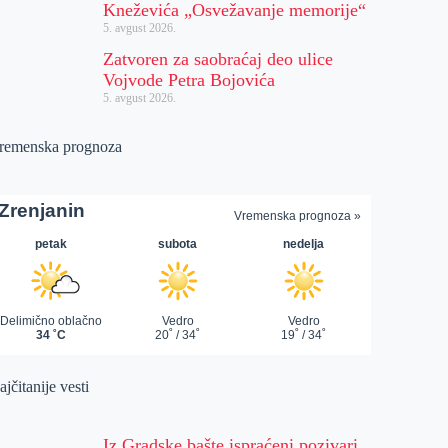
Kneževića „Osvežavanje memorije“
5. avgust 2026.
Zatvoren za saobraćaj deo ulice
Vojvode Petra Bojovića
5. avgust 2026.
remenska prognoza
jčitanije vesti
Iz Gradske bašte ispraćeni pozivari