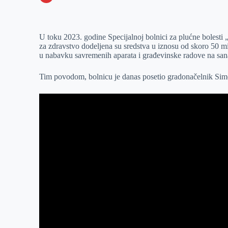
o
n
e
e
a
E
k
g
d
r
t
m
U toku 2023. godine Specijalnoj bolnici za plućne bolesti 
e
I
s
a
za zdravstvo dodeljena su sredstva u iznosu od skoro 50 mi
r
n
A
i
u nabavku savremenih aparata i građevinske radove na sana
p
l
Tim povodom, bolnicu je danas posetio gradonačelnik Sim
p