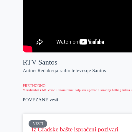
RTV Santos
Autor: Redakcija radio televizije Santos
PRETHODNO
POVEZANE vesti
VESTI
Iz Gradske bašte ispraćeni pozivari