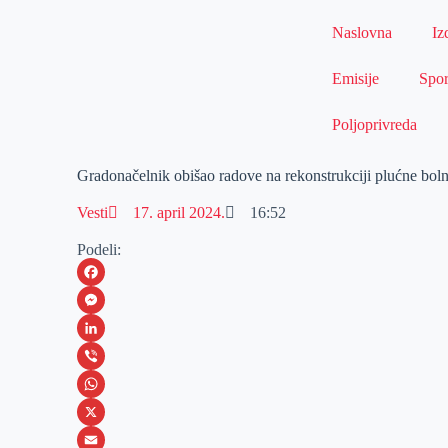
Naslovna
Iz
Emisije
Spor
Poljoprivreda
Gradonačelnik obišao radove na rekonstrukciji plućne bol
Vesti
17. april 2024.
16:52
Podeli:
F
a
M
c
e
L
e
s
i
V
b
s
n
i
W
o
e
k
b
h
X