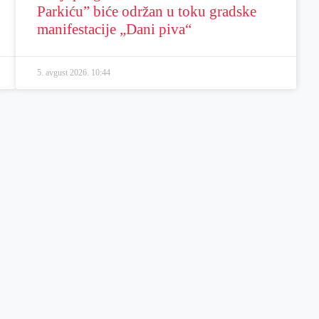
Parkiću” biće održan u toku gradske
manifestacije „Dani piva“
5. avgust 2026.
10:44