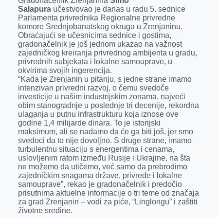
Gradonačelnik Zrenjanina
Simo
b
e
e
r
s
l
Salapura
učestvovao je danas u radu 5. sednice
o
n
d
A
Parlamenta privrednika Regionalne privredne
komore Srednjobanatskog okruga u Zrenjaninu.
o
g
I
p
Obraćajući se učesnicima sednice i gostima,
k
e
n
p
gradonačelnik je još jednom ukazao na važnost
zajedničkog kreiranja privrednog ambijenta u gradu,
r
privrednih subjekata i lokalne samouprave, u
okvirima svojih ingerencija.
“Kada je Zrenjanin u pitanju, s jedne strane imamo
intenzivan privredni razvoj, o čemu svedoče
investicije u našim industrijskim zonama, najveći
obim stanogradnje u poslednje tri decenije, rekordna
ulaganja u putnu infrastrukturu koja iznose ove
godine 1,4 milijarde dinara. To je istorijski
maksimum, ali se nadamo da će ga biti još, jer smo
svedoci da to nije dovoljno. S druge strane, imamo
turbulentnu situaciju s energentima i cenama,
uslovljenim ratom između Rusije i Ukrajine, na šta
ne možemo da utičemo, već samo da prebrodimo
zajedničkim snagama države, privrede i lokalne
samouprave”, rekao je gradonačelnik i predočio
prisutnima aktuelne informacije o tri teme od značaja
za grad Zrenjanin – vodi za piće, “Linglongu” i zaštiti
životne sredine.