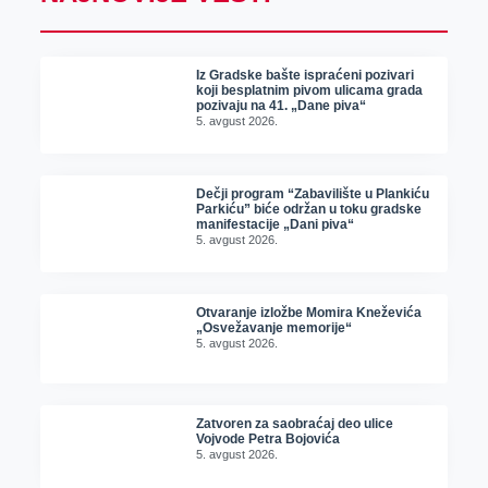
Iz Gradske bašte ispraćeni pozivari
koji besplatnim pivom ulicama grada
pozivaju na 41. „Dane piva“
5. avgust 2026.
Dečji program “Zabavilište u Plankiću
Parkiću” biće održan u toku gradske
manifestacije „Dani piva“
5. avgust 2026.
Otvaranje izložbe Momira Kneževića
„Osvežavanje memorije“
5. avgust 2026.
Zatvoren za saobraćaj deo ulice
Vojvode Petra Bojovića
5. avgust 2026.