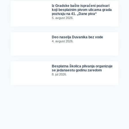
Iz Gradske bašte ispraćeni pozivari
koji besplatnim pivom ulicama grada
pozivaju na 41. „Dane piva“
5. avgust 2026.
Deo naselja Duvanika bez vode
4. avgust 2026.
Besplatna školica plivanja organizuje
se jedanaestu godinu zaredom
8. jul 2026.