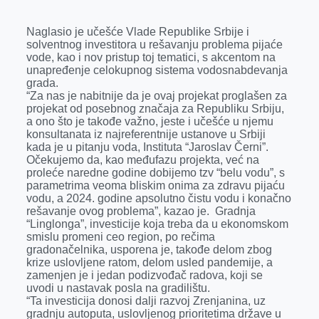
Naglasio je učešće Vlade Republike Srbije i
solventnog investitora u rešavanju problema pijaće
vode, kao i nov pristup toj tematici, s akcentom na
unapređenje celokupnog sistema vodosnabdevanja
grada.
“Za nas je nabitnije da je ovaj projekat proglašen za
projekat od posebnog značaja za Republiku Srbiju,
a ono što je takođe važno, jeste i učešće u njemu
konsultanata iz najreferentnije ustanove u Srbiji
kada je u pitanju voda, Instituta “Jaroslav Černi”.
Očekujemo da, kao međufazu projekta, već na
proleće naredne godine dobijemo tzv “belu vodu”, s
parametrima veoma bliskim onima za zdravu pijaću
vodu, a 2024. godine apsolutno čistu vodu i konačno
rešavanje ovog problema”, kazao je. Gradnja
“Linglonga”, investicije koja treba da u ekonomskom
smislu promeni ceo region, po rečima
gradonačelnika, usporena je, takođe delom zbog
krize uslovljene ratom, delom usled pandemije, a
zamenjen je i jedan podizvođač radova, koji se
uvodi u nastavak posla na gradilištu.
“Ta investicija donosi dalji razvoj Zrenjanina, uz
gradnju autoputa, uslovljenog prioritetima države u