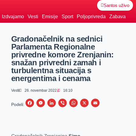
Santos uživo
Izdvajamo
Vesti
Emisije
Sport
Poljoprivreda
Zabava
Gradonačelnik na sednici
Parlamenta Regionalne
privredne komore Zrenjanin:
snažan privredni zamah i
turbulentna situacija s
energentima i cenama
Vesti
26. novembar 2022.
16:10
F
M
L
V
W
X
E
Podeli:
a
e
i
i
h
m
c
s
n
b
a
a
e
s
k
e
t
i