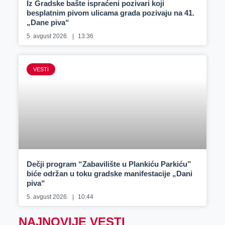
Iz Gradske bašte ispraćeni pozivari koji
besplatnim pivom ulicama grada pozivaju na 41.
„Dane piva“
5. avgust 2026.
13:36
VESTI
Dečji program “Zabavilište u Plankiću Parkiću”
biće održan u toku gradske manifestacije „Dani
piva“
5. avgust 2026.
10:44
NAJNOVIJE VESTI