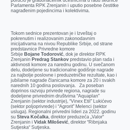
poručio je gradonačelnik učesnicima u radu sednice
Parlamenta RPK Zrenjanin i uputio posebne čestitke
nagrađenim pojedincima i kolektivima.
Tokom sednice prezentovan je i Izveštaj o
pokrenutim i realizovanim zakonodavnim
inicijativama na nivou Republike Srbije, od strane
predstavnice Privredne komore
Srbije
Bojane Todorović
, dok je direktor RPK
Zrenjanin
Predrag Stankov
predstavio plan rada i
aktivnosti komore za narednu godinu. U svečanom
delu, dodeljene su tradicionalne godišnje nagrade
za najbolje poslovne i preduzetničke rezultate, kao i
jubilarne nagrade članicama komore za 20 i svakih
narednih 10 godina poslovanja. Za poseban
doprinos razvoju privrede regiona, nagrade su
dodeljene privrednim društvima “Aquaplan”
Zrenjanin (sektor industrije), “Vinex Etil” Lukićevo
(sektor poljoprivrede) i “Agrorit” Melenci (sektor
usluga). Regionalni privredni lideri za 2022. godinu
su
Steva Kočalka
, direktor preduzeća „Valor“
Zrenjanin i
Vidak Milošević
, direktor “Ribnjaka
Sutjeska“ Sutjeska.