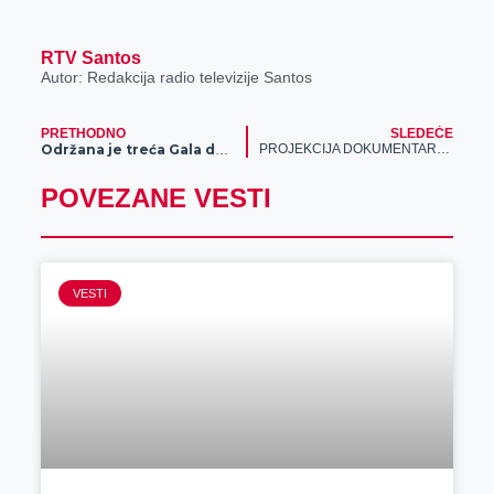
RTV Santos
Autor: Redakcija radio televizije Santos
PRETHODNO
SLEDEĆE
PROJEKCIJA DOKUMENTARNOG FILMA „POKLONIČKO PUTOVANJE U SLAVONIJU, DALMACIJU I REPUBLIKU SRPSKU”
Održana je treća Gala donatorska večera u organizaciji volontera Nurdora iz Zrenjanina
POVEZANE VESTI
VESTI