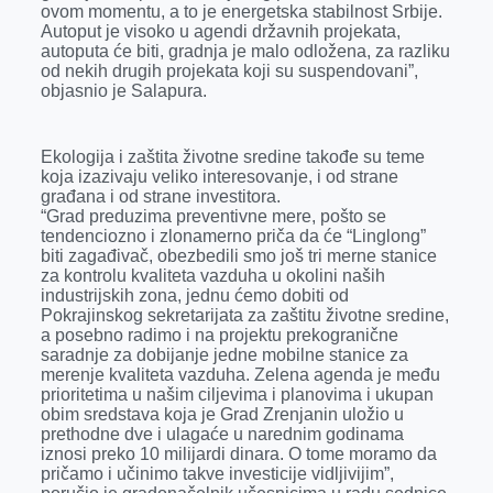
ovom momentu, a to je energetska stabilnost Srbije.
Autoput je visoko u agendi državnih projekata,
autoputa će biti, gradnja je malo odložena, za razliku
od nekih drugih projekata koji su suspendovani”,
objasnio je Salapura.
Ekologija i zaštita životne sredine takođe su teme
koja izazivaju veliko interesovanje, i od strane
građana i od strane investitora.
“Grad preduzima preventivne mere, pošto se
tendenciozno i zlonamerno priča da će “Linglong”
biti zagađivač, obezbedili smo još tri merne stanice
za kontrolu kvaliteta vazduha u okolini naših
industrijskih zona, jednu ćemo dobiti od
Pokrajinskog sekretarijata za zaštitu životne sredine,
a posebno radimo i na projektu prekogranične
saradnje za dobijanje jedne mobilne stanice za
merenje kvaliteta vazduha. Zelena agenda je među
prioritetima u našim ciljevima i planovima i ukupan
obim sredstava koja je Grad Zrenjanin uložio u
prethodne dve i ulagaće u narednim godinama
iznosi preko 10 milijardi dinara. O tome moramo da
pričamo i učinimo takve investicije vidljivijim”,