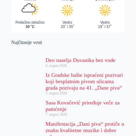
Najčitanije vesti
Deo naselja Duvanika bez vode
4. avgust 2026.
Iz Gradske bašte ispraćeni pozivari
koji besplatnim pivom ulicama
grada pozivaju na 41. „Dane piva“
5. avgust 2026.
Sasa Kovačević priređuje veče za
pamćenje
7. avgust 2026.
Manifestacija „Dani piva“ protiče u
znaku kvalitetne muzike i dobre