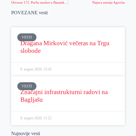
Otvoren 172. PerSu market u Banatskom Novom Selu – Nova SuPer destinacija
Najava emisije Agročas
POVEZANE vesti
VESTI
Dragana Mirković večeras na Trgu
slobode
8. avgust 2026.
15:45
VESTI
Značajni infrastrukturni radovi na
Bagljašu
8. avgust 2026.
11:22
Najnovije vesti