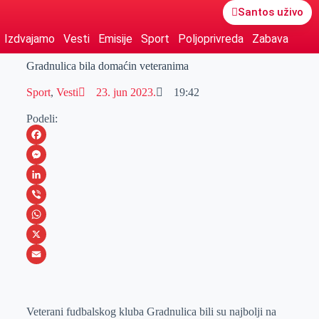
Santos uživo
Izdvajamo
Vesti
Emisije
Sport
Poljoprivreda
Zabava
Gradnulica bila domaćin veteranima
Sport
,
Vesti
23. jun 2023.
19:42
Podeli:
F
a
M
c
e
L
e
s
i
V
b
s
n
i
W
o
e
k
b
h
X
o
n
e
e
a
E
k
g
d
r
t
m
Veterani fudbalskog kluba Gradnulica bili su najbolji na
e
I
s
a