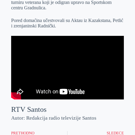
turniru veterana koji je odigran upravo na Sportskom
r
n
A
i
centru Gradnulica.
p
l
Pored domaćina učestvovali su Aktau iz Kazakstana, Petlić
p
i zrenjaninski Radnički.
RTV Santos
Autor: Redakcija radio televizije Santos
PRETHODNO
SLEDEĆE