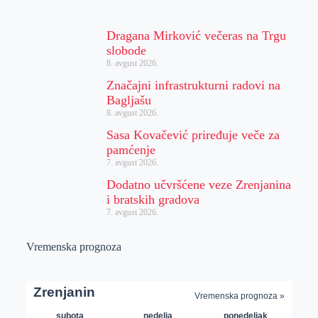
Dragana Mirković večeras na Trgu
slobode
8. avgust 2026.
Značajni infrastrukturni radovi na
Bagljašu
8. avgust 2026.
Sasa Kovačević priređuje veče za
pamćenje
7. avgust 2026.
Dodatno učvršćene veze Zrenjanina
i bratskih gradova
7. avgust 2026.
Vremenska prognoza