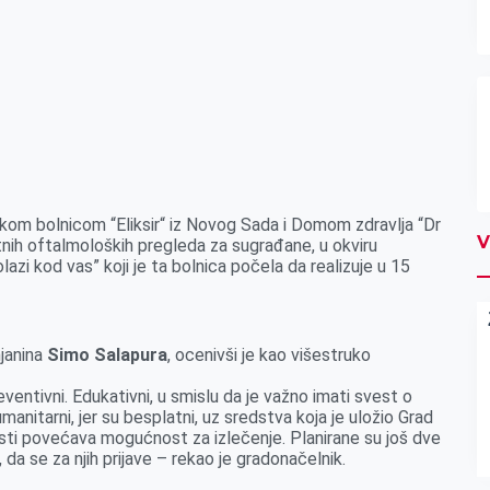
škom bolnicom “Eliksir“ iz Novog Sada i Domom zdravlja “Dr
V
tnih oftalmoloških pregleda za sugrađane, u okviru
lazi kod vas” koji je ta bolnica počela da realizuje u 15
njanina
Simo Salapura
, ocenivši je kao višestruko
reventivni. Edukativni, u smislu da je važno imati svest o
manitarni, jer su besplatni, uz sredstva koja je uložio Grad
olesti povećava mogućnost za izlečenje. Planirane su još dve
 da se za njih prijave – rekao je gradonačelnik.