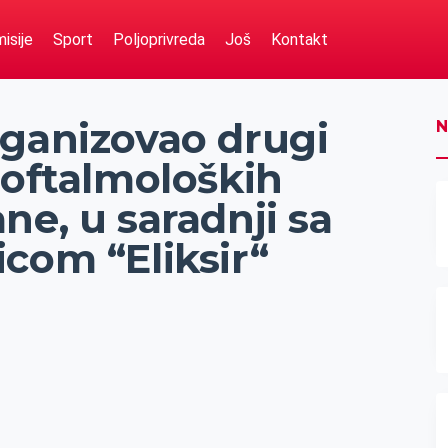
isije
Sport
Poljoprivreda
Još
Kontakt
rganizovao drugi
N
 oftalmoloških
ne, u saradnji sa
com “Eliksir“