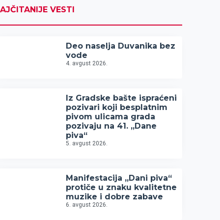
AJČITANIJE VESTI
Deo naselja Duvanika bez
vode
4. avgust 2026.
Iz Gradske bašte ispraćeni
pozivari koji besplatnim
pivom ulicama grada
pozivaju na 41. „Dane
piva“
5. avgust 2026.
Manifestacija „Dani piva“
protiče u znaku kvalitetne
muzike i dobre zabave
6. avgust 2026.