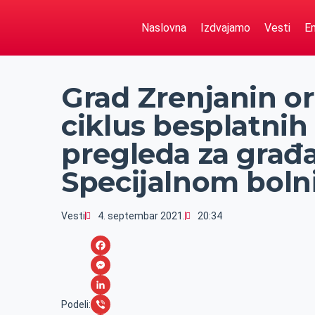
Naslovna
Izdvajamo
Vesti
Em
Grad Zrenjanin o
ciklus besplatnih
pregleda za građa
Specijalnom bolni
Vesti
4. septembar 2021.
20:34
F
a
M
c
e
L
Podeli: