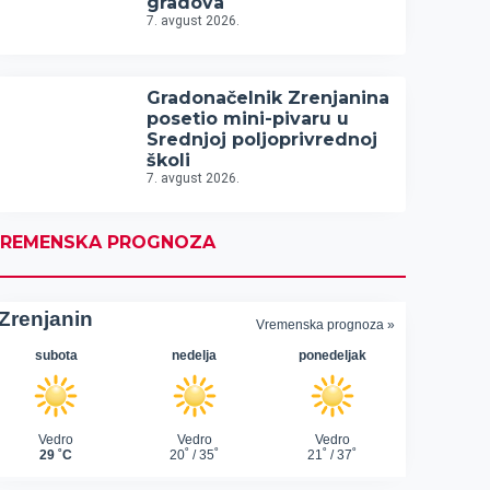
gradova
7. avgust 2026.
Gradonačelnik Zrenjanina
posetio mini-pivaru u
Srednjoj poljoprivrednoj
školi
7. avgust 2026.
REMENSKA PROGNOZA