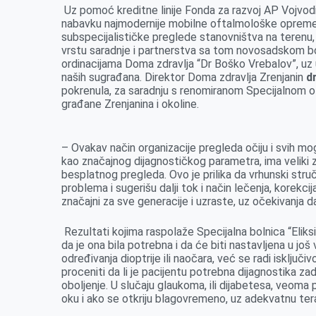
Uz pomoć kreditne linije Fonda za razvoj AP Vojvodine
nabavku najmodernije mobilne oftalmološke opreme, 
subspecijalističke preglede stanovništva na terenu,
vrstu saradnje i partnerstva sa tom novosadskom bo
ordinacijama Doma zdravlja “Dr Boško Vrebalov”, uz 
naših sugrađana. Direktor Doma zdravlja Zrenjanin
d
pokrenula, za saradnju s renomiranom Specijalnom o
građane Zrenjanina i okoline.
– Ovakav način organizacije pregleda očiju i svih m
kao značajnog dijagnostičkog parametra, ima veliki z
besplatnog pregleda. Ovo je prilika da vrhunski str
problema i sugerišu dalji tok i način lečenja, korekcij
značajni za sve generacije i uzraste, uz očekivanja d
Rezultati kojima raspolaže Specijalna bolnica “Elik
da je ona bila potrebna i da će biti nastavljena u j
određivanja dioptrije ili naočara, već se radi isklj
proceniti da li je pacijentu potrebna dijagnostika za
oboljenje. U slučaju glaukoma, ili dijabetesa, veoma
oku i ako se otkriju blagovremeno, uz adekvatnu terap