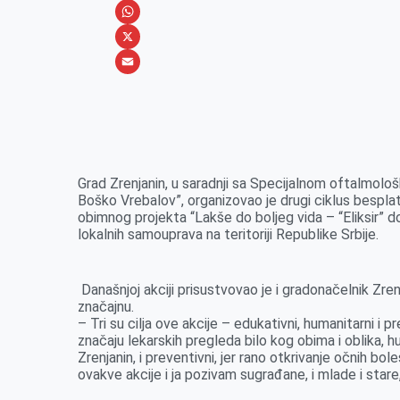
e
s
i
V
b
s
n
i
W
o
e
k
b
h
X
o
n
e
e
a
E
k
g
d
r
t
m
e
I
s
a
r
n
A
i
Grad Zrenjanin, u saradnji sa Specijalnom oftalmolo
p
l
Boško Vrebalov”, organizovao je drugi ciklus bespla
p
obimnog projekta “Lakše do boljeg vida – “Eliksir” do
lokalnih samouprava na teritoriji Republike Srbije.
Današnjoj akciji prisustvovao je i gradonačelnik Zre
značajnu.
– Tri su cilja ove akcije – edukativni, humanitarni i p
značaju lekarskih pregleda bilo kog obima i oblika, hu
Zrenjanin, i preventivni, jer rano otkrivanje očnih b
ovakve akcije i ja pozivam sugrađane, i mlade i stare,