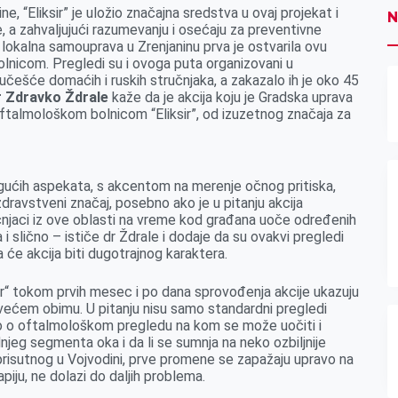
, “Eliksir” je uložio značajna sredstva u ovaj projekat i
N
a zahvaljujući razumevanju i osećaju za preventivne
 lokalna samouprava u Zrenjaninu prva je ostvarila ovu
lnicom. Pregledi su i ovoga puta organizovani u
učešće domaćih i ruskih stručnjaka, a zakazalo ih je oko 45
r Zdravko Ždrale
kaže da je akcija koju je Gradska uprava
ftalmološkom bolnicom “Eliksir”, od izuzetnog značaja za
ogućih aspekata, s akcentom na merenje očnog pritiska,
dravstveni značaj, posebno ako je u pitanju akcija
učnjaci iz ove oblasti na vreme kod građana uoče određenih
a i slično – ističe dr Ždrale i dodaje da su ovakvi pregledi
a će akcija biti dugotrajnog karaktera.
sir“ tokom prvih mesec i po dana sprovođenja akcije ukazuju
oš većem obimu. U pitanju nisu samo standardni pregledi
učivo o oftalmološkom pregledu na kom se može uočiti i
dnjeg segmenta oka i da li se sumnja na neko ozbiljnije
 prisutnog u Vojvodini, prve promene se zapažaju upravo na
iju, ne dolazi do daljih problema.