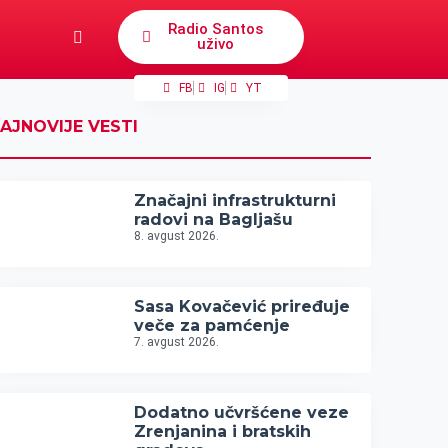
Radio Santos
uživo
FB
IG
YT
AJNOVIJE VESTI
Značajni infrastrukturni
radovi na Bagljašu
8. avgust 2026.
Sasa Kovačević priređuje
veče za pamćenje
7. avgust 2026.
Dodatno učvršćene veze
Zrenjanina i bratskih