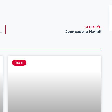
SLEDEĆE
šesta protestna vožnja zbog vode
Јелисавета Начић
VESTI