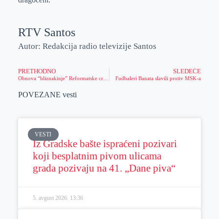
RTV Santos
Autor: Redakcija radio televizije Santos
PRETHODNO
SLEDEĆE
Obnova “bliznakinje” Reformatske crkve – kapela na Reformatskom/Evangelističkom groblju dobija prepoznatljivu belu boju
Fudbaleri Banata slavili protiv MSK-a
POVEZANE vesti
VESTI
Iz Gradske bašte ispraćeni pozivari
koji besplatnim pivom ulicama
grada pozivaju na 41. „Dane piva“
5. avgust 2026.
13:36