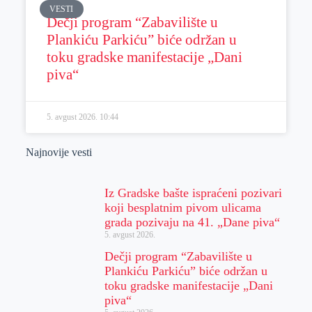
VESTI
Dečji program “Zabavilište u
Plankiću Parkiću” biće održan u
toku gradske manifestacije „Dani
piva“
5. avgust 2026.
10:44
Najnovije vesti
Iz Gradske bašte ispraćeni pozivari
koji besplatnim pivom ulicama
grada pozivaju na 41. „Dane piva“
5. avgust 2026.
Dečji program “Zabavilište u
Plankiću Parkiću” biće održan u
toku gradske manifestacije „Dani
piva“