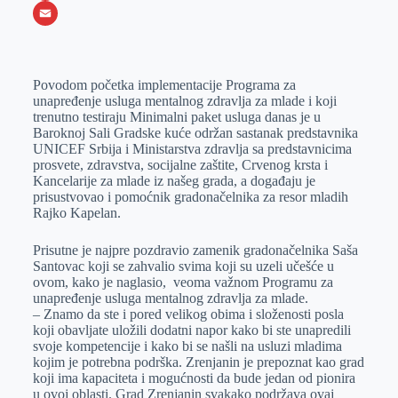
o
e
k
b
h
X
o
n
e
e
a
E
k
g
d
r
t
m
Povodom početka implementacije Programa za
e
I
s
a
unapređenje usluga mentalnog zdravlja za mlade i koji
r
n
A
i
trenutno testiraju Minimalni paket usluga danas je u
Baroknoj Sali Gradske kuće održan sastanak predstavnika
p
l
UNICEF Srbija i Ministarstva zdravlja sa predstavnicima
p
prosvete, zdravstva, socijalne zaštite, Crvenog krsta i
Kancelarije za mlade iz našeg grada, a događaju je
prisustvovao i pomoćnik gradonačelnika za resor mladih
Rajko Kapelan.
Prisutne je najpre pozdravio zamenik gradonačelnika Saša
Santovac koji se zahvalio svima koji su uzeli učešće u
ovom, kako je naglasio, veoma važnom Programu za
unapređenje usluga mentalnog zdravlja za mlade.
– Znamo da ste i pored velikog obima i složenosti posla
koji obavljate uložili dodatni napor kako bi ste unapredili
svoje kompetencije i kako bi se našli na usluzi mladima
kojim je potrebna podrška. Zrenjanin je prepoznat kao grad
koji ima kapaciteta i mogućnosti da bude jedan od pionira
u ovoj oblasti. Grad Zrenjanin svakako podržava ovaj