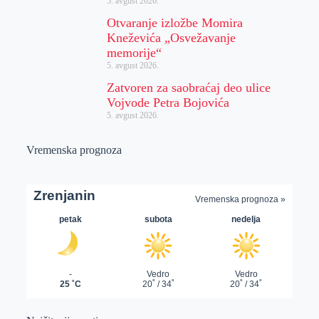
5. avgust 2026.
Otvaranje izložbe Momira
Kneževića „Osvežavanje
memorije“
5. avgust 2026.
Zatvoren za saobraćaj deo ulice
Vojvode Petra Bojovića
5. avgust 2026.
Vremenska prognoza