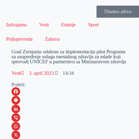
Santos uživo
Izdvajamo
Vesti
Emisije
Sport
Poljoprivreda
Zabava
Grad Zrenjanin odabran za implementaciju pilot Programa
za unapređenje usluga mentalnog zdravlja za mlade koji
sprovodi UNICEF u partnerstvu sa Ministarstvom zdravlja
Vesti
3. april 2023.
14:34
Podeli:
F
a
M
c
e
L
e
s
i
V
b
s
n
i
W