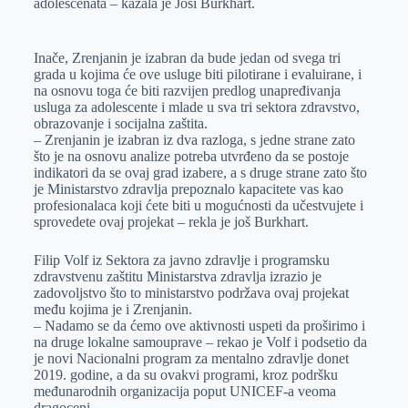
adolescenata – kazala je Josi Burkhart.
Inače, Zrenjanin je izabran da bude jedan od svega tri
grada u kojima će ove usluge biti pilotirane i evaluirane, i
na osnovu toga će biti razvijen predlog unapređivanja
usluga za adolescente i mlade u sva tri sektora zdravstvo,
obrazovanje i socijalna zaštita.
– Zrenjanin je izabran iz dva razloga, s jedne strane zato
što je na osnovu analize potreba utvrđeno da se postoje
indikatori da se ovaj grad izabere, a s druge strane zato što
je Ministarstvo zdravlja prepoznalo kapacitete vas kao
profesionalaca koji ćete biti u mogućnosti da učestvujete i
sprovedete ovaj projekat – rekla je još Burkhart.
Filip Volf iz Sektora za javno zdravlje i programsku
zdravstvenu zaštitu Ministarstva zdravlja izrazio je
zadovoljstvo što to ministarstvo podržava ovaj projekat
među kojima je i Zrenjanin.
– Nadamo se da ćemo ove aktivnosti uspeti da proširimo i
na druge lokalne samouprave – rekao je Volf i podsetio da
je novi Nacionalni program za mentalno zdravlje donet
2019. godine, a da su ovakvi programi, kroz podršku
međunarodnih organizacija poput UNICEF-a veoma
dragoceni.