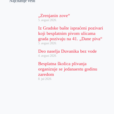
Najčitanije vesti
„Zrenjanin zove“
5. avgust 2026.
Iz Gradske bašte ispraćeni pozivari
koji besplatnim pivom ulicama
grada pozivaju na 41. „Dane piva“
5. avgust 2026.
Deo naselja Duvanika bez vode
4. avgust 2026.
Besplatna školica plivanja
organizuje se jedanaestu godinu
zaredom
8. jul 2026.