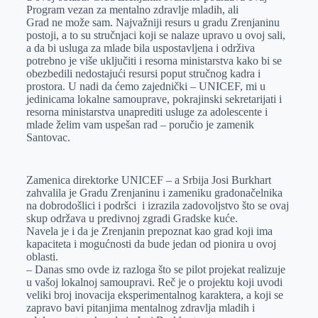
Program vezan za mentalno zdravlje mladih, ali
Grad ne može sam. Najvažniji resurs u gradu Zrenjaninu
postoji, a to su stručnjaci koji se nalaze upravo u ovoj sali,
a da bi usluga za mlade bila uspostavljena i održiva
potrebno je više uključiti i resorna ministarstva kako bi se
obezbedili nedostajući resursi poput stručnog kadra i
prostora. U nadi da ćemo zajednički – UNICEF, mi u
jedinicama lokalne samouprave, pokrajinski sekretarijati i
resorna ministarstva unaprediti usluge za adolescente i
mlade želim vam uspešan rad – poručio je zamenik
Santovac.
Zamenica direktorke UNICEF – a Srbija Josi Burkhart
zahvalila je Gradu Zrenjaninu i zameniku gradonačelnika
na dobrodošlici i podršci i izrazila zadovoljstvo što se ovaj
skup održava u predivnoj zgradi Gradske kuće.
Navela je i da je Zrenjanin prepoznat kao grad koji ima
kapaciteta i mogućnosti da bude jedan od pionira u ovoj
oblasti.
– Danas smo ovde iz razloga što se pilot projekat realizuje
u vašoj lokalnoj samoupravi. Reč je o projektu koji uvodi
veliki broj inovacija eksperimentalnog karaktera, a koji se
zapravo bavi pitanjima mentalnog zdravlja mladih i