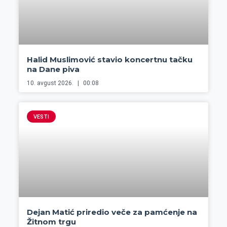
Halid Muslimović stavio koncertnu tačku
na Dane piva
10. avgust 2026.
00:08
VESTI
Dejan Matić priredio veče za pamćenje na
Žitnom trgu