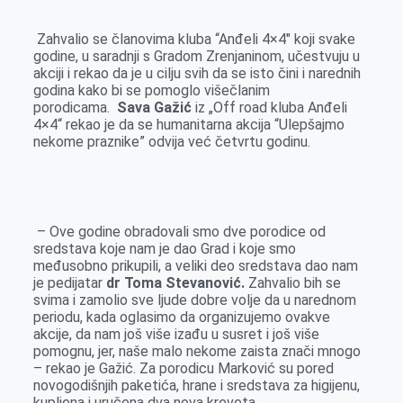
Zahvalio se članovima kluba “Anđeli 4×4″ koji svake
godine, u saradnji s Gradom Zrenjaninom, učestvuju u
akciji i rekao da je u cilju svih da se isto čini i narednih
godina kako bi se pomoglo višečlanim
porodicama.
Sava Gažić
iz „Off road kluba Anđeli
4×4“ rekao je da se humanitarna akcija “Ulepšajmo
nekome praznike” odvija već četvrtu godinu.
– Ove godine obradovali smo dve porodice od
sredstava koje nam je dao Grad i koje smo
međusobno prikupili, a veliki deo sredstava dao nam
je pedijatar
dr Toma Stevanović.
Zahvalio bih se
svima i zamolio sve ljude dobre volje da u narednom
periodu, kada oglasimo da organizujemo ovakve
akcije, da nam još više izađu u susret i još više
pomognu, jer, naše malo nekome zaista znači mnogo
– rekao je Gažić. Za porodicu Marković su pored
novogodišnjih paketića, hrane i sredstava za higijenu,
kupljena i uručena dva nova kreveta.