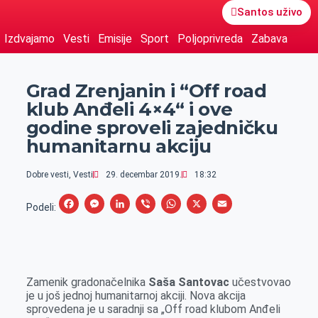
Santos uživo
Izdvajamo
Vesti
Emisije
Sport
Poljoprivreda
Zabava
Grad Zrenjanin i “Off road
klub Anđeli 4×4“ i ove
godine sproveli zajedničku
humanitarnu akciju
Dobre vesti
,
Vesti
29. decembar 2019.
18:32
F
M
L
V
W
X
E
Podeli:
a
e
i
i
h
m
c
s
n
b
a
a
e
s
k
e
t
i
Zamenik gradonačelnika
Saša Santovac
učestvovao
b
e
e
r
s
l
je u još jednoj humanitarnoj akciji. Nova akcija
o
n
d
A
sprovedena je u saradnji sa „Off road klubom Anđeli