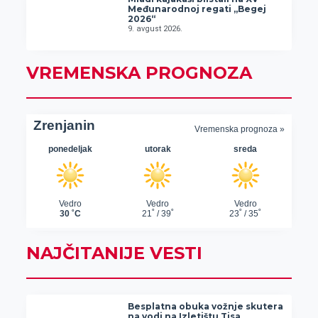
Međunarodnoj regati „Begej
2026“
9. avgust 2026.
VREMENSKA PROGNOZA
NAJČITANIJE VESTI
Besplatna obuka vožnje skutera
na vodi na Izletištu Tisa