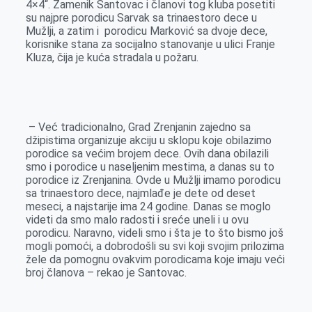
4×4“. Zamenik Santovac i članovi tog kluba posetiti
o
g
I
p
su najpre porodicu Sarvak sa trinaestoro dece u
k
e
n
p
Mužlji, a zatim i porodicu Marković sa dvoje dece,
korisnike stana za socijalno stanovanje u ulici Franje
r
Kluza, čija je kuća stradala u požaru.
– Već tradicionalno, Grad Zrenjanin zajedno sa
džipistima organizuje akciju u sklopu koje obilazimo
porodice sa većim brojem dece. Ovih dana obilazili
smo i porodice u naseljenim mestima, a danas su to
porodice iz Zrenjanina. Ovde u Mužlji imamo porodicu
sa trinaestoro dece, najmlađe je dete od deset
meseci, a najstarije ima 24 godine. Danas se moglo
videti da smo malo radosti i sreće uneli i u ovu
porodicu. Naravno, videli smo i šta je to što bismo još
mogli pomoći, a dobrodošli su svi koji svojim prilozima
žele da pomognu ovakvim porodicama koje imaju veći
broj članova – rekao je Santovac.