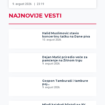
9. avgust 2026.
23:19
NAJNOVIJE VESTI
Halid Muslimović stavio
koncertnu tačku na Dane piva
10. avgust 2026.
Dejan Matić priredio veče za
pamćenje na Žitnom trgu
9. avgust 2026.
Gospon Tamburaši i tambure
poj…
9. avgust 2026.
Mladi kajakaši blistali na XV