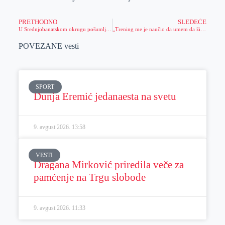
PRETHODNO
SLEDEĆE
U Srednjobanatskom okrugu pošumljeno 182 hektara
„Trening me je naučio da umem da živim i sa pobedom i sa porazom“
POVEZANE vesti
SPORT
Dunja Eremić jedanaesta na svetu
9. avgust 2026.
13:58
VESTI
Dragana Mirković priredila veče za
pamćenje na Trgu slobode
9. avgust 2026.
11:33