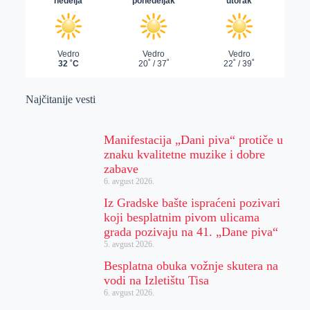
Najčitanije vesti
Manifestacija „Dani piva“ protiče u
znaku kvalitetne muzike i dobre
zabave
6. avgust 2026.
Iz Gradske bašte ispraćeni pozivari
koji besplatnim pivom ulicama
grada pozivaju na 41. „Dane piva“
5. avgust 2026.
Besplatna obuka vožnje skutera na
vodi na Izletištu Tisa
6. avgust 2026.