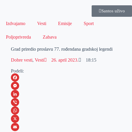
Santos uživo
Izdvajamo
Vesti
Emisije
Sport
Poljoprivreda
Zabava
Grad priredio proslavu 77. rođendana gradskoj legendi
Dobre vesti
,
Vesti
26. april 2023.
18:15
Podeli:
F
a
M
c
e
L
e
s
i
V
b
s
n
i
W
o
e
k
b
h
X