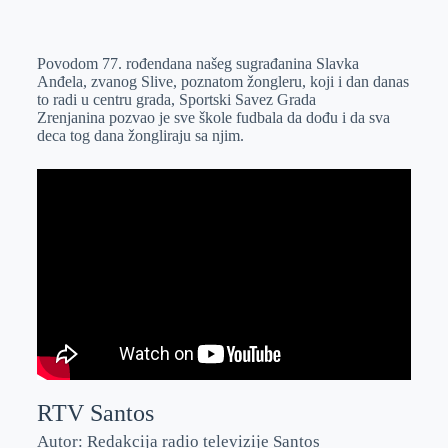
o
n
e
e
a
E
k
g
d
r
t
m
Povodom 77. rođendana našeg sugrađanina Slavka
e
I
s
a
Anđela, zvanog Slive, poznatom žongleru, koji i dan danas
r
n
A
i
to radi u centru grada, Sportski Savez Grada
Zrenjanina pozvao je sve škole fudbala da dođu i da sva
p
l
deca tog dana žongliraju sa njim.
p
RTV Santos
Autor: Redakcija radio televizije Santos