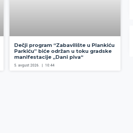
Dečji program “Zabavilište u Plankiću
Parkiću” biće održan u toku gradske
manifestacije „Dani piva“
5. avgust 2026.
10:44