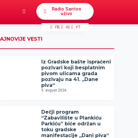
Radio Santos
uživo
FB
IG
YT
AJNOVIJE VESTI
Iz Gradske bašte ispraćeni
pozivari koji besplatnim
pivom ulicama grada
pozivaju na 41. „Dane
piva“
5. avgust 2026.
Dečji program
“Zabavilište u Plankiću
Parkiću” biće održan u
toku gradske
manifestacije „Dani piva“