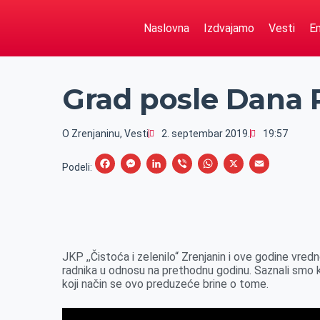
Naslovna
Izdvajamo
Vesti
Em
Grad posle Dana 
O Zrenjaninu
,
Vesti
2. septembar 2019.
19:57
F
M
L
V
W
X
E
Podeli:
a
e
i
i
h
m
c
s
n
b
a
a
e
s
k
e
t
i
b
e
e
r
s
l
JKP ,,Čistoća i zelenilo“ Zrenjanin i ove godine vred
o
n
d
A
radnika u odnosu na prethodnu godinu. Saznali smo ka
koji način se ovo preduzeće brine o tome.
o
g
I
p
k
e
n
p