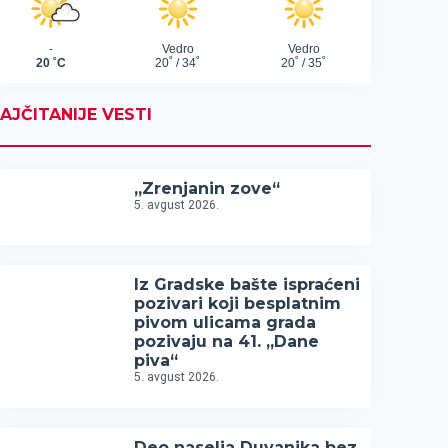
AJČITANIJE VESTI
„Zrenjanin zove“
5. avgust 2026.
Iz Gradske bašte ispraćeni
pozivari koji besplatnim
pivom ulicama grada
pozivaju na 41. „Dane
piva“
5. avgust 2026.
Deo naselja Duvanika bez