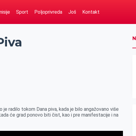
isije
Sport
Poljoprivreda
Još
Kontakt
Piva
N
no je radilo tokom Dana piva, kada je bilo angažovano više
da će grad ponovo biti čist, kao i pre manifestacije i na