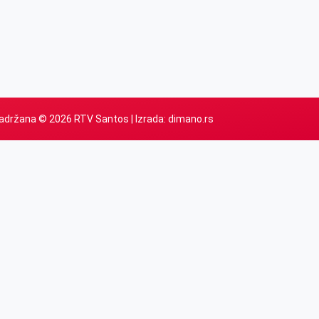
adržana © 2026 RTV Santos | Izrada:
dimano.rs