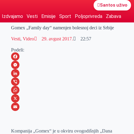
Santos uživo
Izdvajamo
Vesti
Emisije
Sport
Poljoprivreda
Zabava
Gomex „Family day“ namenjen bolesnoj deci iz Srbije
Vesti
,
Video
29. avgust 2017.
22:57
Podeli:
F
a
M
c
e
L
e
s
i
V
b
s
n
i
W
o
e
k
b
h
X
o
n
e
e
a
E
k
g
d
r
t
m
Kompanija „Gomex“ je u okviru ovogodišnjih „Dana
e
I
s
a