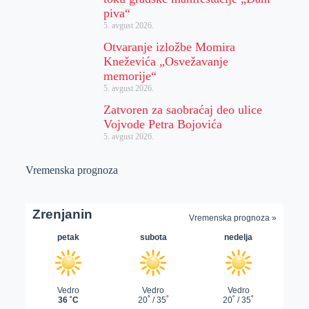
piva“
5. avgust 2026.
Otvaranje izložbe Momira
Kneževića „Osvežavanje
memorije“
5. avgust 2026.
Zatvoren za saobraćaj deo ulice
Vojvode Petra Bojovića
5. avgust 2026.
Vremenska prognoza