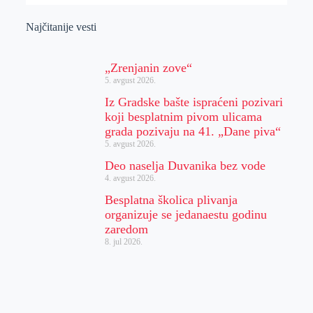
Najčitanije vesti
„Zrenjanin zove“
5. avgust 2026.
Iz Gradske bašte ispraćeni pozivari
koji besplatnim pivom ulicama
grada pozivaju na 41. „Dane piva“
5. avgust 2026.
Deo naselja Duvanika bez vode
4. avgust 2026.
Besplatna školica plivanja
organizuje se jedanaestu godinu
zaredom
8. jul 2026.