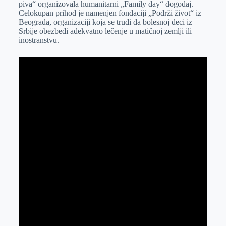
piva“ organizovala humanitarni „Family day“ dogođaj.
r
n
A
i
Celokupan prihod je namenjen fondaciji „Podrži život“ iz
Beograda, organizaciji koja se trudi da bolesnoj deci iz
p
l
Srbije obezbedi adekvatno lečenje u matičnoj zemlji ili
p
inostranstvu.