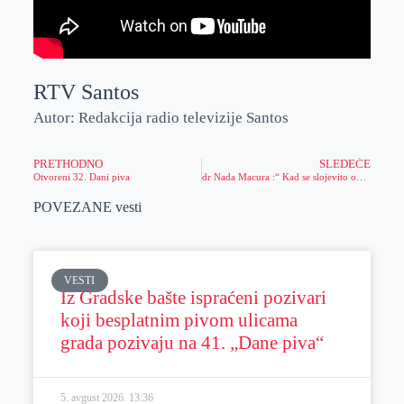
RTV Santos
Autor: Redakcija radio televizije Santos
PRETHODNO
SLEDEĆE
Otvoreni 32. Dani piva
dr Nada Macura :“ Kad se slojevito oblačite,morate slojevito i da se svlačite“
POVEZANE vesti
VESTI
Iz Gradske bašte ispraćeni pozivari
koji besplatnim pivom ulicama
grada pozivaju na 41. „Dane piva“
5. avgust 2026.
13:36