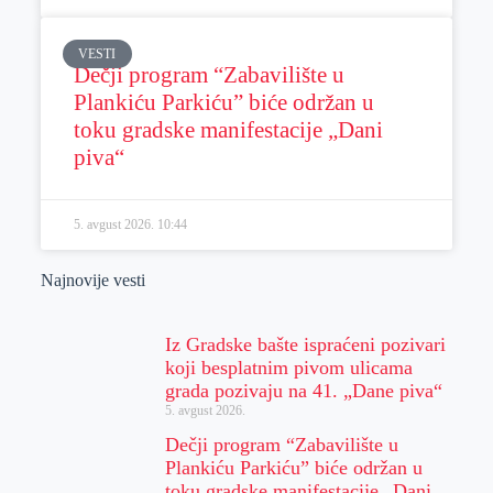
VESTI
Dečji program “Zabavilište u
Plankiću Parkiću” biće održan u
toku gradske manifestacije „Dani
piva“
5. avgust 2026.
10:44
Najnovije vesti
Iz Gradske bašte ispraćeni pozivari
koji besplatnim pivom ulicama
grada pozivaju na 41. „Dane piva“
5. avgust 2026.
Dečji program “Zabavilište u
Plankiću Parkiću” biće održan u
toku gradske manifestacije „Dani