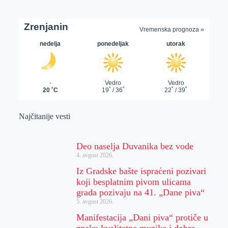
Najčitanije vesti
Deo naselja Duvanika bez vode
4. avgust 2026.
Iz Gradske bašte ispraćeni pozivari
koji besplatnim pivom ulicama
grada pozivaju na 41. „Dane piva“
5. avgust 2026.
Manifestacija „Dani piva“ protiče u
znaku kvalitetne muzike i dobre