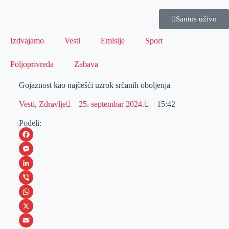
Santos uživo
Izdvajamo
Vesti
Emisije
Sport
Poljoprivreda
Zabava
Gojaznost kao najčešći uzrok srčanih oboljenja
Vesti
,
Zdravlje
25. septembar 2024.
15:42
Podeli:
F
a
M
c
e
L
e
s
i
V
b
s
n
i
W
o
e
k
b
h
X