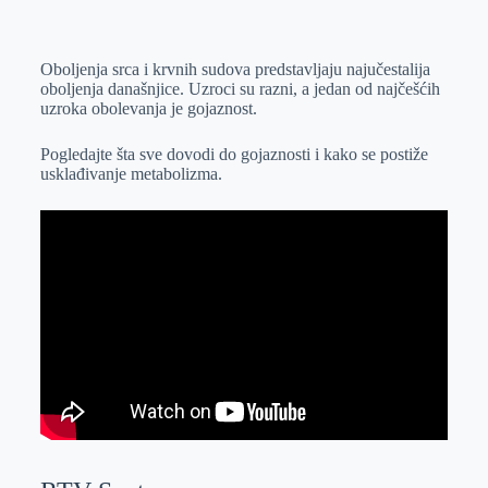
o
n
e
e
a
E
k
g
d
r
t
m
Oboljenja srca i krvnih sudova predstavljaju najučestalija
e
I
s
a
oboljenja današnjice. Uzroci su razni, a jedan od najčešćih
r
n
A
i
uzroka obolevanja je gojaznost.
p
l
Pogledajte šta sve dovodi do gojaznosti i kako se postiže
p
usklađivanje metabolizma.