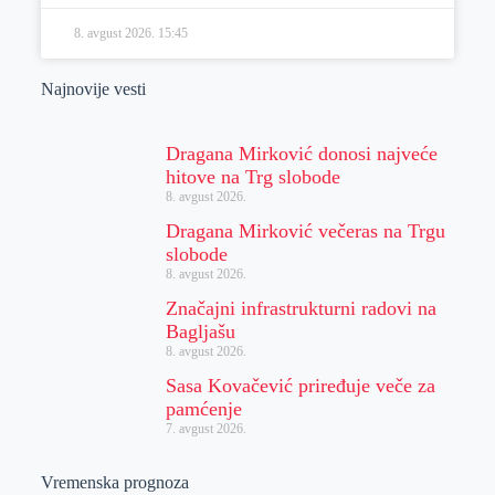
8. avgust 2026.
15:45
Najnovije vesti
Dragana Mirković donosi najveće
hitove na Trg slobode
8. avgust 2026.
Dragana Mirković večeras na Trgu
slobode
8. avgust 2026.
Značajni infrastrukturni radovi na
Bagljašu
8. avgust 2026.
Sasa Kovačević priređuje veče za
pamćenje
7. avgust 2026.
Vremenska prognoza