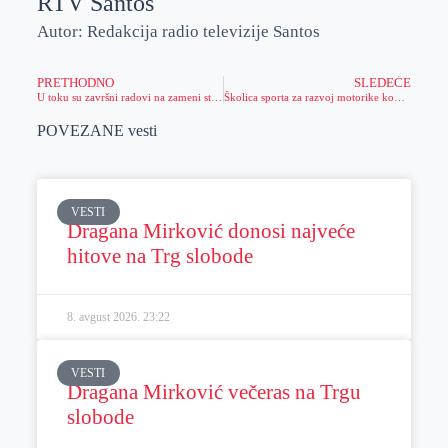
RTV Santos
Autor: Redakcija radio televizije Santos
PRETHODNO
SLEDEĆE
U toku su završni radovi na zameni stare vodovodne mreže novom i najsavremenijom mrežom
Školica sporta za razvoj motorike kod dece
POVEZANE vesti
VESTI
Dragana Mirković donosi najveće
hitove na Trg slobode
8. avgust 2026.
23:22
VESTI
Dragana Mirković večeras na Trgu
slobode