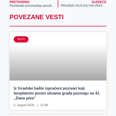
PRETHODNO
SLEDEĆE
Povrtarska proizvodnja porodice Čikoš
PRAZNICI KUCAJU NA VRATA: Dočekaj ih punih džepova – preuzmi deo fonda od 2.500.000 EVRA!
POVEZANE VESTI
VESTI
Iz Gradske bašte ispraćeni pozivari koji
besplatnim pivom ulicama grada pozivaju na 41.
„Dane piva“
5. avgust 2026.
13:36