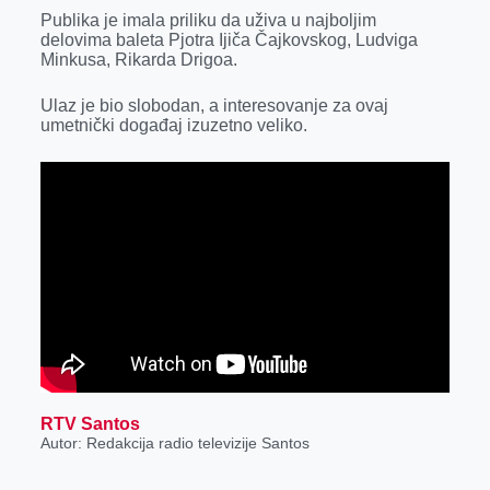
k
e
n
p
Publika je imala priliku da uživa u najboljim
delovima baleta Pjotra Ijiča Čajkovskog, Ludviga
r
Minkusa, Rikarda Drigoa.
Ulaz je bio slobodan, a interesovanje za ovaj
umetnički događaj izuzetno veliko.
RTV Santos
Autor: Redakcija radio televizije Santos