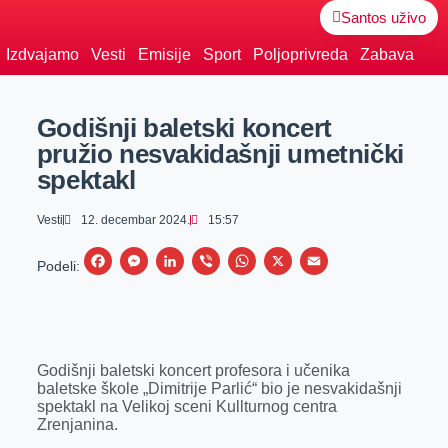
Santos uživo
Izdvajamo
Vesti
Emisije
Sport
Poljoprivreda
Zabava
Godišnji baletski koncert
pružio nesvakidašnji umetnički
spektakl
Vesti
12. decembar 2024.
15:57
F
M
L
V
W
X
E
Podeli:
a
e
i
i
h
m
c
s
n
b
a
a
e
s
k
e
t
i
Godišnji baletski koncert profesora i učenika
b
e
e
r
s
l
baletske škole „Dimitrije Parlić“ bio je nesvakidašnji
o
n
d
A
spektakl na Velikoj sceni Kullturnog centra
Zrenjanina.
o
g
I
p