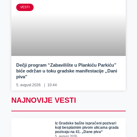
VESTI
Dečji program “Zabavilište u Plankiću Parkiću”
biće održan u toku gradske manifestacije „Dani
piva“
5. avgust 2026.
10:44
NAJNOVIJE VESTI
Iz Gradske bašte ispraćeni pozivari
koji besplatnim pivom ulicama grada
pozivaju na 41. „Dane piva“
5. avgust 2026.