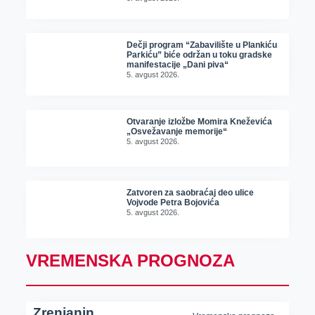
Dečji program “Zabavilište u Plankiću
Parkiću” biće održan u toku gradske
manifestacije „Dani piva“
5. avgust 2026.
Otvaranje izložbe Momira Kneževića
„Osvežavanje memorije“
5. avgust 2026.
Zatvoren za saobraćaj deo ulice
Vojvode Petra Bojovića
5. avgust 2026.
VREMENSKA PROGNOZA