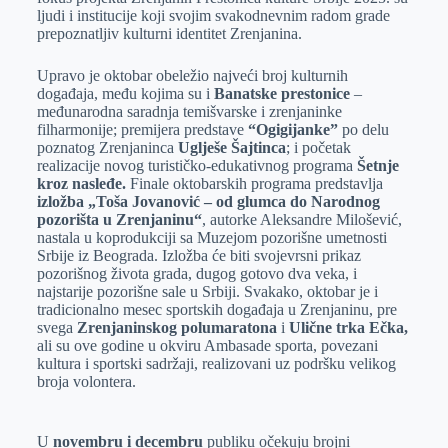
ljudi i institucije koji svojim svakodnevnim radom grade
prepoznatljiv kulturni identitet Zrenjanina.
Upravo je oktobar obeležio najveći broj kulturnih
događaja, među kojima su i
Banatske prestonice
–
međunarodna saradnja temišvarske i zrenjaninke
filharmonije; premijera predstave
“Ogigijanke”
po delu
poznatog Zrenjaninca
Uglješe Šajtinca
; i početak
realizacije novog turističko-edukativnog programa
Šetnje
kroz nasleđe.
Finale oktobarskih programa predstavlja
izložba „Toša Jovanović – od glumca do Narodnog
pozorišta u Zrenjaninu“
, autorke Aleksandre Milošević,
nastala u koprodukciji sa Muzejom pozorišne umetnosti
Srbije iz Beograda. Izložba će biti svojevrsni prikaz
pozorišnog života grada, dugog gotovo dva veka, i
najstarije pozorišne sale u Srbiji. Svakako, oktobar je i
tradicionalno mesec sportskih događaja u Zrenjaninu, pre
svega
Zrenjaninskog polumaratona
i
Ulične trka Ečka,
ali su ove godine u okviru Ambasade sporta, povezani
kultura i sportski sadržaji, realizovani uz podršku velikog
broja volontera.
U
novembru i decembru
publiku očekuju brojni