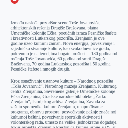
o
n
e
e
a
E
k
g
d
r
t
m
Između nasleđa pozorišne scene Toše Jovanovića,
e
I
s
a
arhitektonskih rešenja Dragiše Brašovana, platna
r
n
A
i
Umetničke kolonije Ečka, poetičnih izraza Pesničke štafete
i kreativnosti Lutkarskog pozorišta, Zrenjanin je ove
p
l
godine uzeo kulturni zamah. Nova energija, povezivanje i
p
zajedničko stvaranje kulture, kao svakodnevnice grada,
pokrenuto je na temeljima bogate prošlosti – 180 godina od
rođenja Toše Jovanovića, 60 godina od smrti Dragiše
Brašovana, 70 godina Lutkarskog pozorišta i 50 godina
Pesničke štafete i mnogih drugih.
Kroz osnaživanje ustanova kulture – Narodnog pozorišta
„Toša Jovanović“, Narodnog muzeja Zrenjanin, Kulturnog
centra Zrenjanina, Savremene galerije Umetničke kolonije
Ečka Zrenjanina, Gradske narodne biblioteke „Žarko
Zrenjanin”, Istorijskog arhiva Zrenjanina, Zavoda za
zaštitu spomenika kulture Zrenjanin, unapređivanje
programa, obnovu prostora, posvećivanje pažnje značajnoj
kulturnoj baštini, povezivanje sportskih aktivnosti i
volonterskog rada, umesto na velike, jednokratne događaje,
fokus projekta Zrenjanin Prestonica kulture Srbije 2025. su