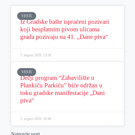
VESTI
Iz Gradske bašte ispraćeni pozivari
koji besplatnim pivom ulicama
grada pozivaju na 41. „Dane piva“
5. avgust 2026.
13:36
VESTI
Dečji program “Zabavilište u
Plankiću Parkiću” biće održan u
toku gradske manifestacije „Dani
piva“
5. avgust 2026.
10:44
Najnovije vesti