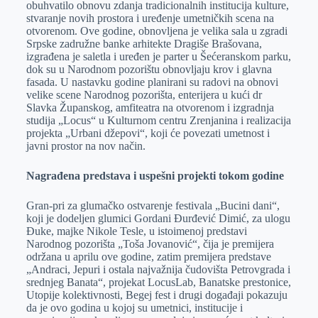
obuhvatilo obnovu zdanja tradicionalnih institucija kulture,
stvaranje novih prostora i uređenje umetničkih scena na
otvorenom. Ove godine, obnovljena je velika sala u zgradi
Srpske zadružne banke arhitekte Dragiše Brašovana,
izgrađena je saletla i uređen je parter u Šećeranskom parku,
dok su u Narodnom pozorištu obnovljaju krov i glavna
fasada. U nastavku godine planirani su radovi na obnovi
velike scene Narodnog pozorišta, enterijera u kući dr
Slavka Županskog, amfiteatra na otvorenom i izgradnja
studija „Locus“ u Kulturnom centru Zrenjanina i realizacija
projekta „Urbani džepovi“, koji će povezati umetnost i
javni prostor na nov način.
Nagrađena predstava i uspešni projekti tokom godine
Gran-pri za glumačko ostvarenje festivala „Bucini dani“,
koji je dodeljen glumici Gordani Đurđević Dimić, za ulogu
Đuke, majke Nikole Tesle, u istoimenoj predstavi
Narodnog pozorišta „Toša Jovanović“, čija je premijera
održana u aprilu ove godine, zatim premijera predstave
„Andraci, Jepuri i ostala najvažnija čudovišta Petrovgrada i
srednjeg Banata“, projekat LocusLab, Banatske prestonice,
Utopije kolektivnosti, Begej fest i drugi događaji pokazuju
da je ovo godina u kojoj su umetnici, institucije i