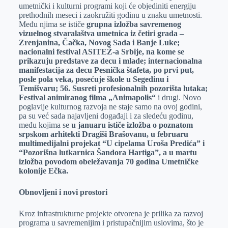
umetnički i kulturni programi koji će objediniti energiju
prethodnih meseci i zaokružiti godinu u znaku umetnosti.
Među njima se ističe
grupna izložba savremenog
vizuelnog stvaralaštva umetnica iz četiri grada –
Zrenjanina, Čačka, Novog Sada i Banje Luke;
nacionalni festival ASITEŽ-a Srbije, na kome se
prikazuju predstave za decu i mlade; internacionalna
manifestacija za decu Pesnička štafeta, po prvi put,
posle pola veka, posećuje škole u Segedinu i
Temišvaru; 56. Susreti profesionalnih pozorišta lutaka;
Festival animiranog filma „Animapolis“
i drugi. Novo
poglavlje kulturnog razvoja ne staje samo na ovoj godini,
pa su već sada najavljeni događaji i za sledeću godinu,
među kojima se
u januaru ističe izložba o poznatom
srpskom arhitekti Dragiši Brašovanu, u februaru
multimedijalni projekat “U cipelama Uroša Predića” i
“Pozorišna lutkarnica Šandora Hartiga”, a u martu
izložba povodom obeležavanja 70 godina Umetničke
kolonije Ečka.
Obnovljeni i novi prostori
Kroz infrastrukturne projekte otvorena je prilika za razvoj
programa u savremenijim i pristupačnijim uslovima, što je