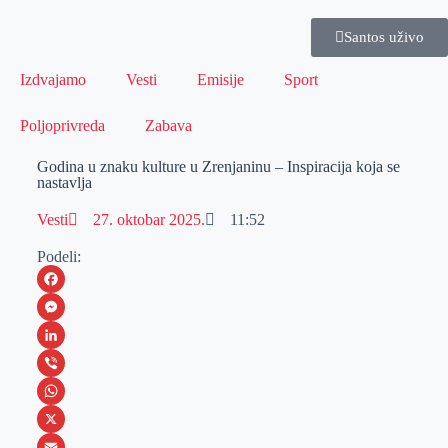
Santos uživo
Izdvajamo
Vesti
Emisije
Sport
Poljoprivreda
Zabava
Godina u znaku kulture u Zrenjaninu – Inspiracija koja se
nastavlja
Vesti
27. oktobar 2025.
11:52
Podeli:
F
a
M
c
e
L
e
s
i
V
b
s
n
i
W
o
e
k
b
h
X