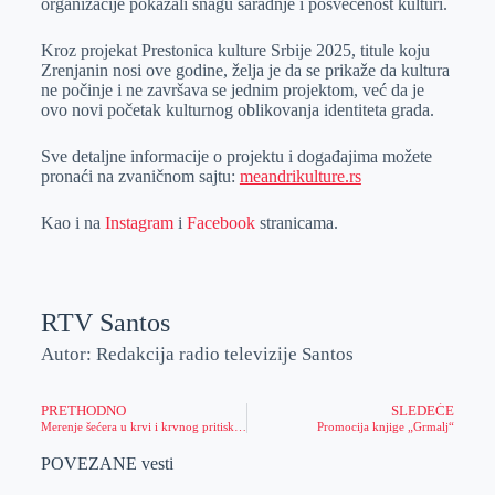
organizacije pokazali snagu saradnje i posvećenost kulturi.
Kroz projekat Prestonica kulture Srbije 2025, titule koju
Zrenjanin nosi ove godine, želja je da se prikaže da kultura
ne počinje i ne završava se jednim projektom, već da je
ovo novi početak kulturnog oblikovanja identiteta grada.
Sve detaljne informacije o projektu i događajima možete
pronaći na zvaničnom sajtu:
meandrikulture.rs
Kao i na
Instagram
i
Facebook
stranicama.
RTV Santos
Autor: Redakcija radio televizije Santos
PRETHODNO
SLEDEĆE
Merenje šećera u krvi i krvnog pritiska u BIG-u povodom Svetskog dana borbe protiv moždanog udara
Promocija knjige „Grmalj“
POVEZANE vesti