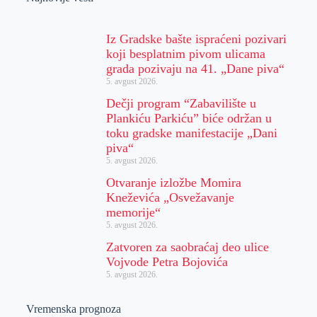
Iz Gradske bašte ispraćeni pozivari
koji besplatnim pivom ulicama
grada pozivaju na 41. „Dane piva“
5. avgust 2026.
Dečji program “Zabavilište u
Plankiću Parkiću” biće održan u
toku gradske manifestacije „Dani
piva“
5. avgust 2026.
Otvaranje izložbe Momira
Kneževića „Osvežavanje
memorije“
5. avgust 2026.
Zatvoren za saobraćaj deo ulice
Vojvode Petra Bojovića
5. avgust 2026.
Vremenska prognoza