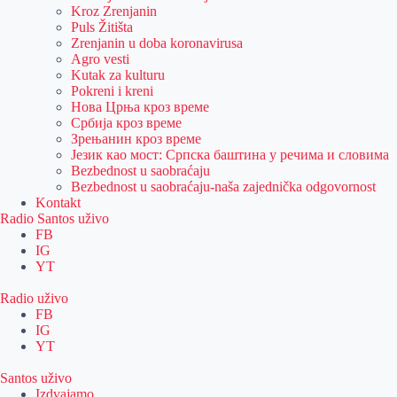
Kroz Zrenjanin
Puls Žitišta
Zrenjanin u doba koronavirusa
Agro vesti
Kutak za kulturu
Pokreni i kreni
Нова Црња кроз време
Србија кроз време
Зрењанин кроз време
Језик као мост: Српска баштина у речима и словима
Bezbednost u saobraćaju
Bezbednost u saobraćaju-naša zajednička odgovornost
Kontakt
Radio Santos uživo
FB
IG
YT
Radio uživo
FB
IG
YT
Santos uživo
Izdvajamo