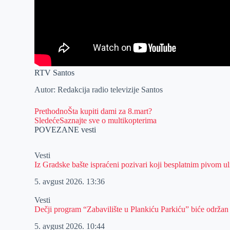
RTV Santos
Autor: Redakcija radio televizije Santos
Prethodno
Šta kupiti dami za 8.mart?
Sledeće
Saznajte sve o multikopterima
POVEZANE vesti
Vesti
Iz Gradske bašte ispraćeni pozivari koji besplatnim pivom 
5. avgust 2026.
13:36
Vesti
Dečji program “Zabavilište u Plankiću Parkiću” biće održan
5. avgust 2026.
10:44