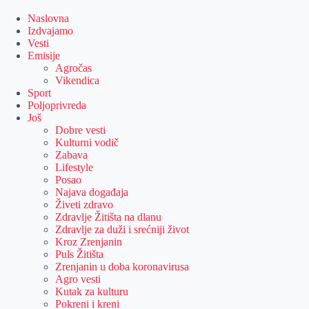
Skip
to
Naslovna
content
Izdvajamo
Vesti
Emisije
Agročas
Vikendica
Sport
Poljoprivreda
Još
Dobre vesti
Kulturni vodič
Zabava
Lifestyle
Posao
Najava događaja
Živeti zdravo
Zdravlje Žitišta na dlanu
Zdravlje za duži i srećniji život
Kroz Zrenjanin
Puls Žitišta
Zrenjanin u doba koronavirusa
Agro vesti
Kutak za kulturu
Pokreni i kreni