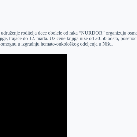
no udruženje roditelja dece obolele od raka “NURDOR” organizuju os
njige, trajaće do 12. marta. Uz cene knjiga niže od 20-50 odsto, posetio
omognu u izgradnju hemato-onkološkog odeljenja u Nišu.