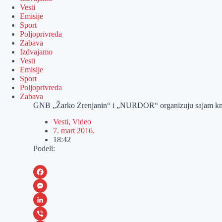
Vesti
Emisije
Sport
Poljoprivreda
Zabava
Izdvajamo
Vesti
Emisije
Sport
Poljoprivreda
Zabava
GNB „Žarko Zrenjanin“ i „NURDOR“ organizuju sajam knji
Vesti
,
Video
7. mart 2016.
18:42
Podeli:
F
a
M
c
e
L