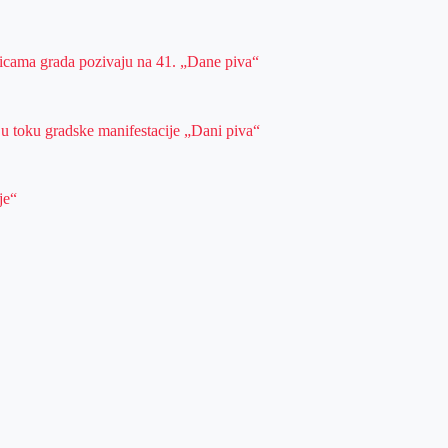
ulicama grada pozivaju na 41. „Dane piva“
 u toku gradske manifestacije „Dani piva“
je“