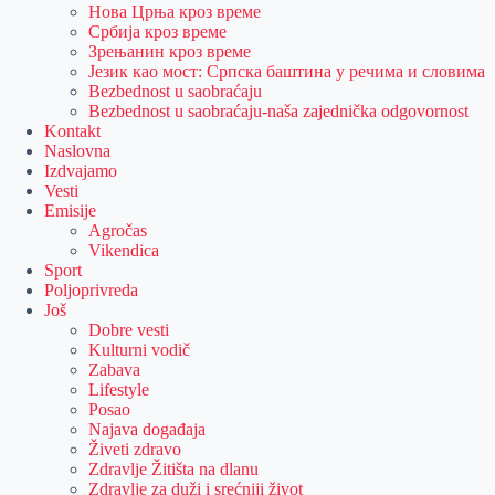
Нова Црња кроз време
Србија кроз време
Зрењанин кроз време
Језик као мост: Српска баштина у речима и словима
Bezbednost u saobraćaju
Bezbednost u saobraćaju-naša zajednička odgovornost
Kontakt
Naslovna
Izdvajamo
Vesti
Emisije
Agročas
Vikendica
Sport
Poljoprivreda
Još
Dobre vesti
Kulturni vodič
Zabava
Lifestyle
Posao
Najava događaja
Živeti zdravo
Zdravlje Žitišta na dlanu
Zdravlje za duži i srećniji život