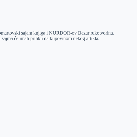
momartovski sajam knjiga i NURDOR-ov Bazar rukotvorina.
ci sajma će imati priliku da kupovinom nekog artikla: