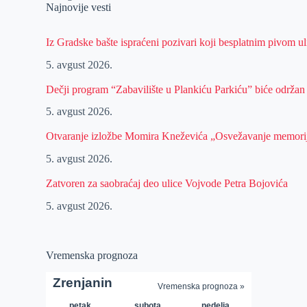
Najnovije vesti
Iz Gradske bašte ispraćeni pozivari koji besplatnim pivom 
5. avgust 2026.
Dečji program “Zabavilište u Plankiću Parkiću” biće održan
5. avgust 2026.
Otvaranje izložbe Momira Kneževića „Osvežavanje memori
5. avgust 2026.
Zatvoren za saobraćaj deo ulice Vojvode Petra Bojovića
5. avgust 2026.
Vremenska prognoza