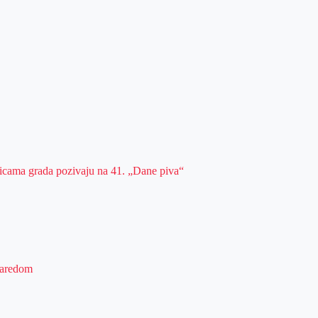
ulicama grada pozivaju na 41. „Dane piva“
 zaredom