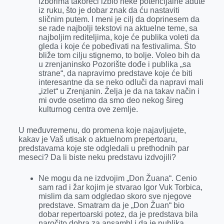
izborima takoreći izbio neke potencijalne adute
iz ruku, što je dobar znak da ću nastaviti
sličnim putem. I meni je cilj da doprinesem da
se rade najbolji tekstovi na aktuelne teme, sa
najboljim rediteljima, koje će publika voleti da
gleda i koje će pobeđivati na festivalima. Što
bliže tom cilju stignemo, to bolje. Voleo bih da
u zrenjaninsko Pozorište dođe i publika „sa
strane“, da napravimo predstave koje će biti
interesantne da se neko odluči da napravi mali
„izlet“ u Zrenjanin. Želja je da na takav način i
mi ovde osetimo da smo deo nekog šireg
kulturnog centra ove zemlje.
U međuvremenu, do promena koje najavljujete,
kakav je Vaš utisak o aktuelnom prepertoaru,
predstavama koje ste odgledali u prethodnih par
meseci? Da li biste neku predstavu izdvojili?
Ne mogu da ne izdvojim „Don Žuana“. Cenio
sam rad i žar kojim je stvarao Igor Vuk Torbica,
mislim da sam odgledao skoro sve njegove
predstave. Smatram da je „Don Žuan“ bio
dobar repertoarski potez, da je predstava bila
naročito dobra za ansambl i da je publika