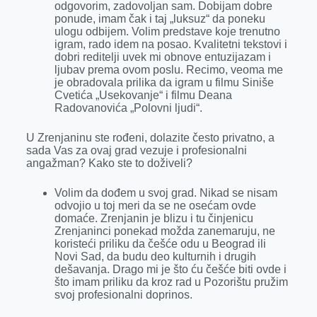
odgovorim, zadovoljan sam. Dobijam dobre
ponude, imam čak i taj „luksuz“ da poneku
ulogu odbijem. Volim predstave koje trenutno
igram, rado idem na posao. Kvalitetni tekstovi i
dobri reditelji uvek mi obnove entuzijazam i
ljubav prema ovom poslu. Recimo, veoma me
je obradovala prilika da igram u filmu Siniše
Cvetića „Usekovanje“ i filmu Deana
Radovanovića „Polovni ljudi“.
U Zrenjaninu ste rođeni, dolazite često privatno, a
sada Vas za ovaj grad vezuje i profesionalni
angažman? Kako ste to doživeli?
Volim da dođem u svoj grad. Nikad se nisam
odvojio u toj meri da se ne osećam ovde
domaće. Zrenjanin je blizu i tu činjenicu
Zrenjaninci ponekad možda zanemaruju, ne
koristeći priliku da češće odu u Beograd ili
Novi Sad, da budu deo kulturnih i drugih
dešavanja. Drago mi je što ću češće biti ovde i
što imam priliku da kroz rad u Pozorištu pružim
svoj profesionalni doprinos.