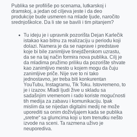
Publika se profiliše po scenama, lutkarskoj i
dramskoj, a jedan od ciljeva jeste i da deo
produkcije bude usmeren na mlade ljude, naročito
srednjoškolce. Da li ste se bavili i tim pitanjem?
Tu ideju je i upravnik pozorišta Dejan Karlečik
istakao kao bitnu za realizaciju u periodu koji
dolazi. Namera je da se naprave i predstave
koje bi bile zanimljive tinejdžerskom uzrastu,
da se na taj način formira nova publika. Cilj je
da mladima pružimo priliku da pozorište shvate
kao zanimljivo mesto u kojem mogu da čuju
zanimljive priče. Nije sve to ni tako
jednostavno, jer treba biti konkurentan
YouTubu, Instagramu, Tik Toku. Istovremeno, to
je i izazov. Mladi ljudi žive u skladu sa
sadašnjim vremenom i rado koriste mogućnosti
tih medija za zabavu i komunikaciju. Ipak
mislim da se nijedan digitalni medij ne može
uporediti sa onim doživljajem kada se publika
„sretne“ sa glumcima koji u tom trenutku nešto
izvode na sceni. Ta razmena uživo je
neuporediva.