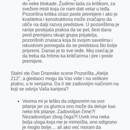
do neke blokade. Žudimo tada za kritikom, za
svežom misli koja će nam dati vetar u leđa.
Pozorišna kritika izlazi posle premijere i ako je
kvalitetna i konstruktivna može značajno da
utiče na dalji razvoj predstave. U pozorištima je
ranije postojala praksa da se pet, šest dana
pred premijeru okupi grupa prijatelja,
pozorišnih znalaca koja bi svojim savetima i
iskustvom pomogala da se predstava što bolje
pripremi. Danas je to sve ređe. Moj osećaj je
da treba da hrlimo ka kritičarima i pre i posle
premijere.
Stalni ste član Dramske scene Pozorišta „Atelje
212″, a gledaoci mogu da Vas vide i na velikom
platnu, u tv serijama. Da li ste zadovoljni načinom na
koji se odvija Vaša karijera?
Veoma mi je teško da odgovorim na ovo
pitanje jer za glumca ono može da deluje kao
neko trik pitanje. Zadovoljan čime?!
Nezadovoljan zbog čega?! Uvek ima neka
bolja uloga koja me je mimoišla, ono odigrano
je moglo bolje… ali ako već moram da