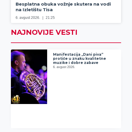
Besplatna obuka vožnje skutera na vodi
na Izletištu Tisa
6. avgust 2026.
21:25
NAJNOVIJE VESTI
Manifestacija „Dani piva“
protiče u znaku kvalitetne
muzike i dobre zabave
6. avgust 2026.