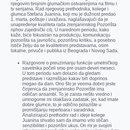
k
e
n
p
njegovim brojnim glumačkim ostvarenjima na filmu i
tv serijama. Rad njegovog prethodnika, kolege i
r
glumca Stefana Juanina, koji mu je dužnost predao
1. marta, poštuje i uvažava, naglašavajući da je
unapređenje kvaliteta rada zrenjaninskog Pozorišta
njihov zajednički cilj. U narednom periodu, kako
kaže, biće fokusiran na produkciju, komunikaciju
pozorišta sa javnošću, pozorišnu kritiku, a posebno
ističe želju da se kvalitetnim predstavama, osim
lokalne, privuče i publika iz Beograda i Novog Sada.
Razgovore o preuzimanju funkcije umetničkog
savetnika počeli smo pre osam-devet meseci.
U tom periodu sam dolazio da gledam
predstave i razmišljao kakav bih doprinos
mogao da dam. Ono što je veoma dobro jeste
činjenica da zrenjaninsko Pozorište ima
odličan ansambl. To je zaista nešto vredno i
umnogome mi olakšava zadatak, jer, kad imate
dobre glumce, to je odlično polazište u
promišljanju repertoara i saradnika.
Analizirajući prethodni rad i ideje kolege
Juanina shvatio sam da imamo vrlo sličan
senzibilitet i pozorišni ukus. On mi je svojim