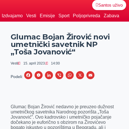
Santos uživo
Izdvajamo
Vesti
Emisije
Sport
Poljoprivreda
Zabava
Glumac Bojan Žirović novi
umetnički savetnik NP
„Toša Jovanović“
Vesti
15. april 2023.
14:00
F
M
L
V
W
X
E
Podeli:
a
e
i
i
h
m
c
s
n
b
a
a
e
s
k
e
t
i
Glumac Bojan Žirović nedavno je preuzeo dužnost
b
e
e
r
s
l
umetničkog savetnika Narodnog pozorišta „Toša
o
n
d
A
Jovanović”. Ovo kadrovsko i umetničko pojačanje
dočekano je euforično s obzirom na Žirovićevo
o
g
I
p
bogato iskustvo u pozorištima u Beogradu, ali i