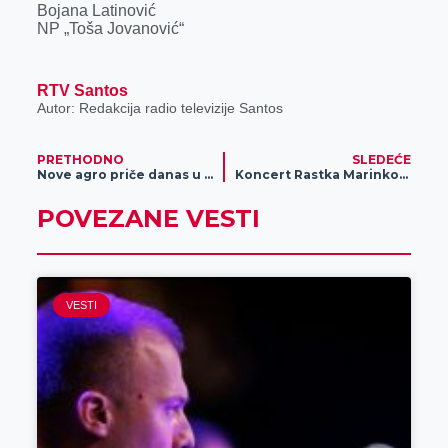
Bojana Latinović
NP „Toša Jovanović“
RTV Santos
Autor: Redakcija radio televizije Santos
PRETHODNO
SLEDEĆE
Nove agro priče danas u „Agročasu“
Koncert Rastka Marinkovića
POVEZANE VESTI
VESTI