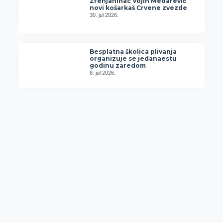
Zrenjaninac Vojin Medarević
novi košarkaš Crvene zvezde
30. jul 2026.
Besplatna školica plivanja
organizuje se jedanaestu
godinu zaredom
8. jul 2026.