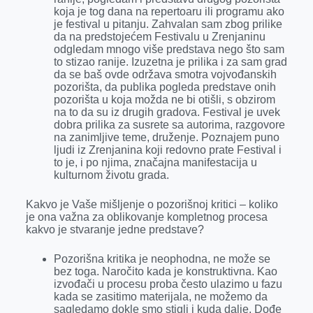
koja je tog dana na repertoaru ili programu ako
je festival u pitanju. Zahvalan sam zbog prilike
da na predstojećem Festivalu u Zrenjaninu
odgledam mnogo više predstava nego što sam
to stizao ranije. Izuzetna je prilika i za sam grad
da se baš ovde održava smotra vojvođanskih
pozorišta, da publika pogleda predstave onih
pozorišta u koja možda ne bi otišli, s obzirom
na to da su iz drugih gradova. Festival je uvek
dobra prilika za susrete sa autorima, razgovore
na zanimljive teme, druženje. Poznajem puno
ljudi iz Zrenjanina koji redovno prate Festival i
to je, i po njima, značajna manifestacija u
kulturnom životu grada.
Kakvo je Vaše mišljenje o pozorišnoj kritici – koliko
je ona važna za oblikovanje kompletnog procesa
kakvo je stvaranje jedne predstave?
Pozorišna kritika je neophodna, ne može se
bez toga. Naročito kada je konstruktivna. Kao
izvođači u procesu proba često ulazimo u fazu
kada se zasitimo materijala, ne možemo da
sagledamo dokle smo stigli i kuda dalje. Dođe