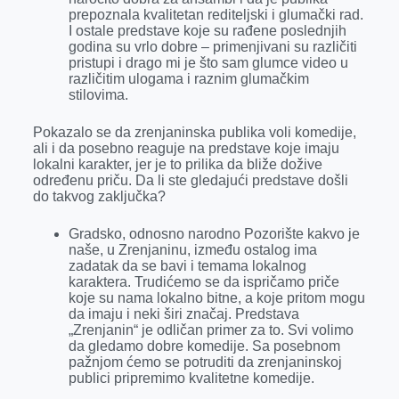
prepoznala kvalitetan rediteljski i glumački rad.
I ostale predstave koje su rađene poslednjih
godina su vrlo dobre – primenjivani su različiti
pristupi i drago mi je što sam glumce video u
različitim ulogama i raznim glumačkim
stilovima.
Pokazalo se da zrenjaninska publika voli komedije,
ali i da posebno reaguje na predstave koje imaju
lokalni karakter, jer je to prilika da bliže dožive
određenu priču. Da li ste gledajući predstave došli
do takvog zaključka?
Gradsko, odnosno narodno Pozorište kakvo je
naše, u Zrenjaninu, između ostalog ima
zadatak da se bavi i temama lokalnog
karaktera. Trudićemo se da ispričamo priče
koje su nama lokalno bitne, a koje pritom mogu
da imaju i neki širi značaj. Predstava
„Zrenjanin“ je odličan primer za to. Svi volimo
da gledamo dobre komedije. Sa posebnom
pažnjom ćemo se potruditi da zrenjaninskoj
publici pripremimo kvalitetne komedije.