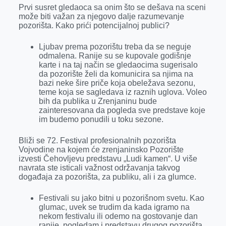
Prvi susret gledaoca sa onim što se dešava na sceni
može biti važan za njegovo dalje razumevanje
pozorišta. Kako prići potencijalnoj publici?
Ljubav prema pozorištu treba da se neguje
odmalena. Ranije su se kupovale godišnje
karte i na taj način se gledaocima sugerisalo
da pozorište želi da komunicira sa njima na
bazi neke šire priče koja obeležava sezonu,
teme koja se sagledava iz raznih uglova. Voleo
bih da publika u Zrenjaninu bude
zainteresovana da pogleda sve predstave koje
im budemo ponudili u toku sezone.
Bliži se 72. Festival profesionalnih pozorišta
Vojvodine na kojem će zrenjaninsko Pozorište
izvesti Čehovljevu predstavu „Ludi kamen“. U više
navrata ste isticali važnost održavanja takvog
događaja za pozorišta, za publiku, ali i za glumce.
Festivali su jako bitni u pozorišnom svetu. Kao
glumac, uvek se trudim da kada igramo na
nekom festivalu ili odemo na gostovanje dan
ranije, pogledam i predstavu drugog pozorišta