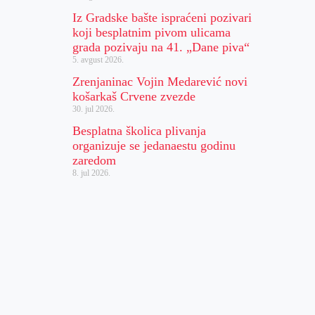
Iz Gradske bašte ispraćeni pozivari
koji besplatnim pivom ulicama
grada pozivaju na 41. „Dane piva“
5. avgust 2026.
Zrenjaninac Vojin Medarević novi
košarkaš Crvene zvezde
30. jul 2026.
Besplatna školica plivanja
organizuje se jedanaestu godinu
zaredom
8. jul 2026.