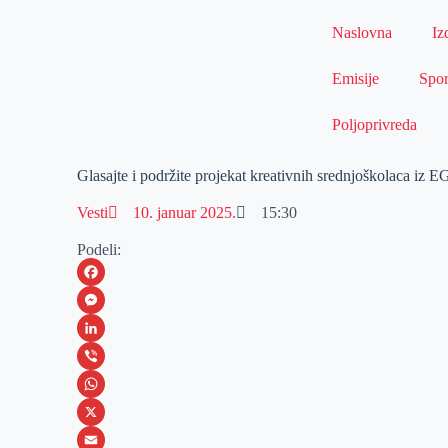
Naslovna
Iz
Emisije
Spor
Poljoprivreda
Glasajte i podržite projekat kreativnih srednjoškolaca iz 
Vesti
10. januar 2025.
15:30
Podeli:
F
a
M
c
e
L
e
s
i
V
b
s
n
i
W
o
e
k
b
h
X