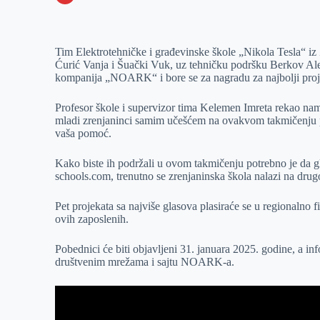
o
n
e
e
a
E
k
g
d
r
t
m
Tim Elektrotehničke i građevinske škole „Nikola Tesla“ iz 
e
I
s
a
Ćurić Vanja i Šuački Vuk, uz tehničku podršku Berkov Ale
r
n
A
i
kompanija „NOARK“ i bore se za nagradu za najbolji proj
p
l
Profesor škole i supervizor tima Kelemen Imreta rekao nam
p
mladi zrenjaninci samim učešćem na ovakvom takmičenju pok
vaša pomoć.
Kako biste ih podržali u ovom takmičenju potrebno je da gla
schools.com, trenutno se zrenjaninska škola nalazi na dru
Pet projekata sa najviše glasova plasiraće se u regionalno f
ovih zaposlenih.
Pobednici će biti objavljeni 31. januara 2025. godine, a in
društvenim mrežama i sajtu NOARK-a.