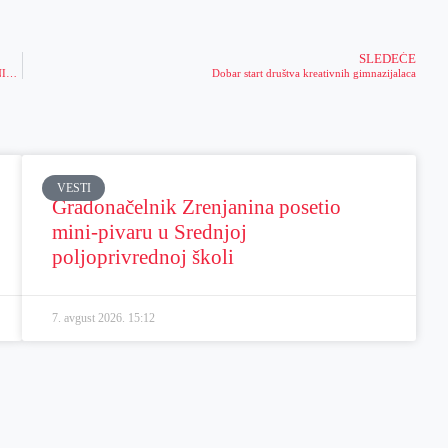
SLEDEĆE
„KIŠA MILIONA“ TOKOM 2024. GODINE u MERIDIANU: Ovih PET SREĆNIKA „ne znaju šta će sa parama“!
Dobar start društva kreativnih gimnazijalaca
VESTI
Gradonačelnik Zrenjanina posetio
mini-pivaru u Srednjoj
poljoprivrednoj školi
7. avgust 2026.
15:12