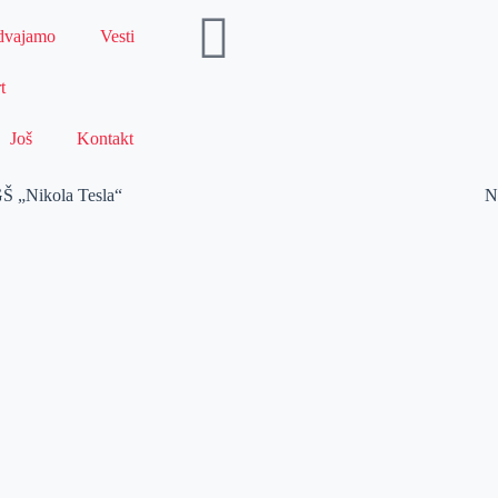
dvajamo
Vesti
t
Još
Kontakt
EGŠ „Nikola Tesla“
N