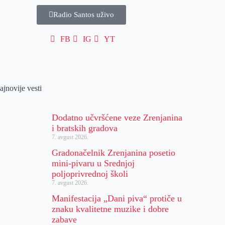
Radio Santos uživo
FB
IG
YT
ajnovije vesti
Dodatno učvršćene veze Zrenjanina
i bratskih gradova
7. avgust 2026.
Gradonačelnik Zrenjanina posetio
mini-pivaru u Srednjoj
poljoprivrednoj školi
7. avgust 2026.
Manifestacija „Dani piva“ protiče u
znaku kvalitetne muzike i dobre
zabave