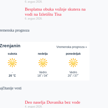
6. avgust 2026.
Besplatna obuka vožnje skutera na
vodi na Izletištu Tisa
6. avgust 2026.
remenska prognoza
jčitanije vesti
Deo naselja Duvanika bez vode
4. avgust 2026.