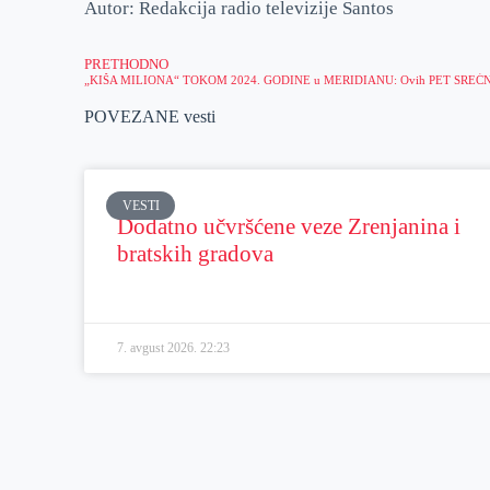
Autor: Redakcija radio televizije Santos
PRETHODNO
POVEZANE vesti
VESTI
Dodatno učvršćene veze Zrenjanina i
bratskih gradova
7. avgust 2026.
22:23