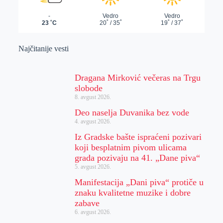
Najčitanije vesti
Dragana Mirković večeras na Trgu
slobode
8. avgust 2026.
Deo naselja Duvanika bez vode
4. avgust 2026.
Iz Gradske bašte ispraćeni pozivari
koji besplatnim pivom ulicama
grada pozivaju na 41. „Dane piva“
5. avgust 2026.
Manifestacija „Dani piva“ protiče u
znaku kvalitetne muzike i dobre
zabave
6. avgust 2026.