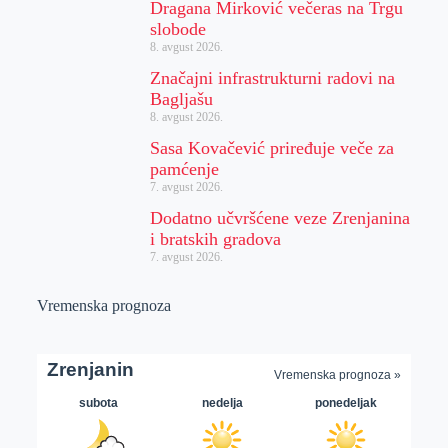
Dragana Mirković večeras na Trgu
slobode
8. avgust 2026.
Značajni infrastrukturni radovi na
Bagljašu
8. avgust 2026.
Sasa Kovačević priređuje veče za
pamćenje
7. avgust 2026.
Dodatno učvršćene veze Zrenjanina
i bratskih gradova
7. avgust 2026.
Vremenska prognoza