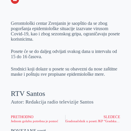
o
n
e
e
a
E
k
g
d
r
t
m
Gerontološki centar Zrenjanin je saopštio da se zbog
e
I
s
a
pogoršanja epidemiološke situacije izazvane virusom
r
n
A
i
Covid-19, kao i zbog sezonskog gripa, ograničavaju posete
korisnicima.
p
l
p
Posete će se do daljeg odvijati svakog dana u intervalu od
15 do 16 časova.
Srodnici koji dolaze u posete su obavezni da nose zaštitne
maske i poštuju sve propisane epidemiološke mere.
RTV Santos
Autor: Redakcija radio televizije Santos
PRETHODNO
SLEDEĆE
Jednom golubu potrebna je pomoć
Gradonačelnik u poseti JKP “Gradska toplana” – sve spremno za početak grejne sezone, pogodnosti za redovne platiše
POVEZANE vesti