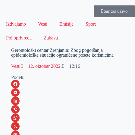
Santos uživo
Izdvajamo
Vesti
Emisije
Sport
Poljoprivreda
Zabava
Gerontološki centar Zrenjanin: Zbog pogoršanja
epidemiološke situacije ograničene posete korisnicima
Vesti
12. oktobar 2022.
12:16
Podeli:
F
a
M
c
e
L
e
s
i
V
b
s
n
i
W
o
e
k
b
h
X