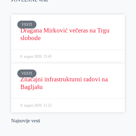
VESTI
Dragana Mirković večeras na Trgu
slobode
8. avgust 2026.
15:45
VESTI
Značajni infrastrukturni radovi na
Bagljašu
8. avgust 2026.
11:22
Najnovije vesti