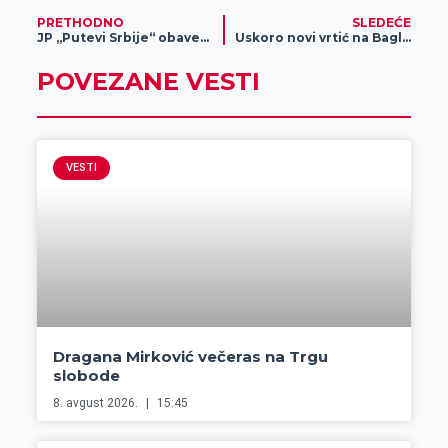
PRETHODNO
SLEDEĆE
JP „Putevi Srbije“ obaveštenje o obustavi saobraćaja
Uskoro novi vrtić na Bagljašu
POVEZANE VESTI
VESTI
Dragana Mirković večeras na Trgu
slobode
8. avgust 2026.
15:45