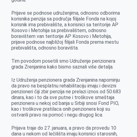
k
e
n
p
r
Prijave se podnose udruženjima, odnosno odborima
korisnika penzija sa područja filijale Fonda na kojoj
korisnik ima prebivalište, a korisnici sa teritorije AP
Kosovo i Metohija sa prebivalištem, odnosno
boravištem van teritorije AP Kosovo i Metohija,
prijave podnose najbližoj filijali Fonda prema mestu
prebivališta, odnosno boravišta.
Tim povodom posetili smo Udruženje penzionera
grada Zrenjanina kako bismo saznali više detalja.
Iz Udruženja penzionera grada Zrenjanina napominju
da pravo na besplatnu rehabilitaciju imaju i devizni
penzioneri čiji zbir penzija ne prelazi iznos od 50.683
dinara, kao i to da sve putne i troškove smeštaja
penzionera u nekoj od banja u Srbiji snosi Fond PIO,
kao i troškove pratilaca onih penzionera koji su
ostvarili pravo na pomoć i negu drugog lica.
Prijava traje do 27. januara, a pravo da provedu 10
dana u nekom od lečilišta imaju korisnici starosnih,