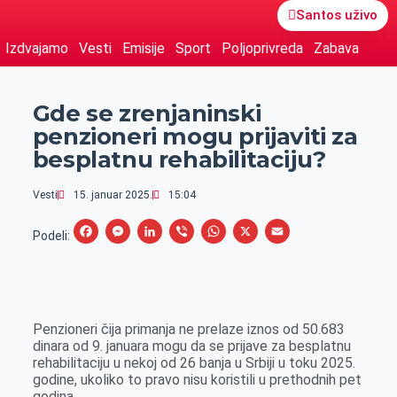
Santos uživo
Izdvajamo
Vesti
Emisije
Sport
Poljoprivreda
Zabava
Gde se zrenjaninski
penzioneri mogu prijaviti za
besplatnu rehabilitaciju?
Vesti
15. januar 2025.
15:04
F
M
L
V
W
X
E
Podeli:
a
e
i
i
h
m
c
s
n
b
a
a
e
s
k
e
t
i
Penzioneri čija primanja ne prelaze iznos od 50.683
b
e
e
r
s
l
dinara od 9. januara mogu da se prijave za besplatnu
o
n
d
A
rehabilitaciju u nekoj od 26 banja u Srbiji u toku 2025.
godine, ukoliko to pravo nisu koristili u prethodnih pet
o
g
I
p
godina.