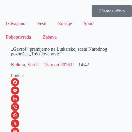
Santos uživo
Izdvajamo
Vesti
Emisije
Sport
Poljoprivreda
Zabava
„Gavroš“ premijerno na Lutkarskoj sceni Narodnog
pozorišta „Toša Jovanović“
Kultura
,
Vesti
18. mart 2026.
14:42
Podeli:
F
a
M
c
e
L
e
s
i
V
b
s
n
i
W
o
e
k
b
h
X