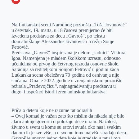
o
n
e
e
a
E
k
g
d
r
t
m
Na Lutkarskoj sceni Narodnog pozorišta „Toša Jovanović“
e
I
s
a
u četvrtak, 19. marta, u 18 časova premijerno će biti
r
n
A
i
izvedena predstava za decu „Gavroš“, po tekstu
dramaturškinje Aleksandre Jovanović i u režiji Sonje
p
l
Petrović.
p
Predstava „Gavroš“ inspirisana je delom „Jadnici“ Viktora
Igoa. Namenjena je mlađem školskom uzrastu, odnosno
učenicima od prvog do četvrtog razreda osnovne škole.
Saradnja sa rediteljkom Sonjom Petrović u godini kada
Lutkarska scena obeležava 70 godina od osnivanja nije
slučajna. Ona je 2022. godine u zrenjaninskom pozorištu
režirala „Pradevojčicu“, najnagrađivaniju predstavu u
dugoj i uspešnoj istoriji zrenjaninskog lutkarstva.
Priča o detetu koje ne razume rat odraslih
– Ovaj komad je važan zato što mislim da nikada nije bilo
alarmantnije govoriti o položaju dece u ratu. Nažalost,
živimo u svetu u kome su ratovi svuda oko nas i svakim
danom ih je sve više, a u svemu tome najviše stradaju deca.
Gavroš je upravo jedno dete koje je stradalo u ratu i ova