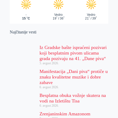
Najčitanije vesti
Iz Gradske bašte ispraćeni pozivari
koji besplatnim pivom ulicama
grada pozivaju na 41. „Dane piva“
5. avgust 2026.
Manifestacija „Dani piva“ protiče u
znaku kvalitetne muzike i dobre
zabave
6. avgust 2026.
Besplatna obuka vožnje skutera na
vodi na Izletištu Tisa
6. avgust 2026.
Zrenjaninskim Amazonom