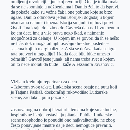
omiljenoj revoluciji – junskoj revoluciji. Ona je toliko mala
da se ne spominje u udžbenicima i Danilo želi to da ispravi,
da pokaže kako su važne čak i one pobune koje se brzo
ugase. Danilo odmotava jedan istorijski događaj u kojem
nisu samo datumi i imena. Istorija su ljudi i njihovi pravi
životi. I na kraju dolazimo do Gavroša danas. U vremenu u
kojem deca imaju više prava nego ikad, a najmanje
mogućnosti za delanje. U kojem im se govori da ih se nešto
ne tiče, dok mnoga od njih osećaju direktne posledice
sistema koji ih marginalizuje. A šta se dešava kada se igra
rata pretvori u tragediju? I kada deca biju bitke umesto
odraslih? Gavroš jeste junak, ali nama treba svet u kojem
on to neće morati da bude – kaže Aleksandra Jovanović.
Vizija u kreiranju repertoara za decu
– Izborom ovog teksta Lutkarska scena ostaje na putu koji
je Tatjana Paskaš, doskorašnji rukovodilac Lutkarske
scene, zacrtala – putu pozorišta
zasnovanog na dobroj literaturi i temama koje su aktuelne,
inspirativne i koje postavljaju pitanja. Publici Lutkarske
scene neophodno je ponuditi ono najkvalitetnije, ne zbog
često ponavljane mantre da je decu nemoguće prevariti,