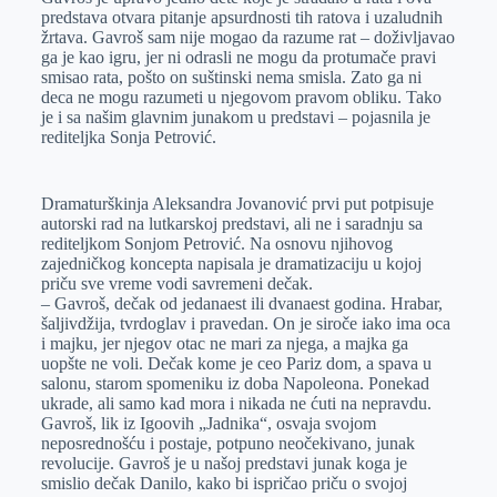
predstava otvara pitanje apsurdnosti tih ratova i uzaludnih
žrtava. Gavroš sam nije mogao da razume rat – doživljavao
ga je kao igru, jer ni odrasli ne mogu da protumače pravi
smisao rata, pošto on suštinski nema smisla. Zato ga ni
deca ne mogu razumeti u njegovom pravom obliku. Tako
je i sa našim glavnim junakom u predstavi – pojasnila je
rediteljka Sonja Petrović.
Dramaturškinja Aleksandra Jovanović prvi put potpisuje
autorski rad na lutkarskoj predstavi, ali ne i saradnju sa
rediteljkom Sonjom Petrović. Na osnovu njihovog
zajedničkog koncepta napisala je dramatizaciju u kojoj
priču sve vreme vodi savremeni dečak.
– Gavroš, dečak od jedanaest ili dvanaest godina. Hrabar,
šaljivdžija, tvrdoglav i pravedan. On je siroče iako ima oca
i majku, jer njegov otac ne mari za njega, a majka ga
uopšte ne voli. Dečak kome je ceo Pariz dom, a spava u
salonu, starom spomeniku iz doba Napoleona. Ponekad
ukrade, ali samo kad mora i nikada ne ćuti na nepravdu.
Gavroš, lik iz Igoovih „Jadnika“, osvaja svojom
neposrednošću i postaje, potpuno neočekivano, junak
revolucije. Gavroš je u našoj predstavi junak koga je
smislio dečak Danilo, kako bi ispričao priču o svojoj