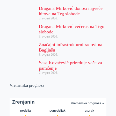
Dragana Mirković donosi najveće
hitove na Trg slobode
8. avgust 2026.
Dragana Mirković večeras na Trgu
slobode
8. avgust 2026.
Značajni infrastrukturni radovi na
Bagljašu
8. avgust 2026.
Sasa Kovačević priređuje veče za
pamćenje
7. avgust 2026.
Vremenska prognoza