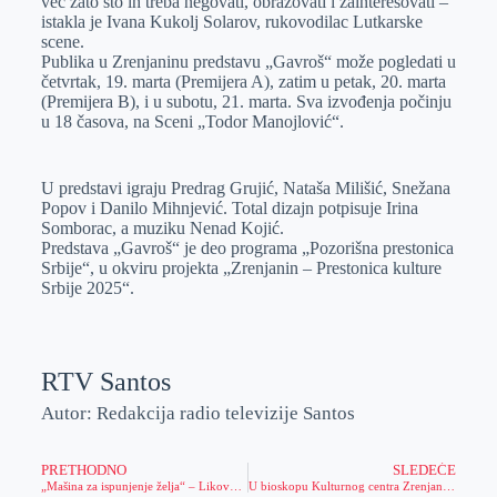
već zato što ih treba negovati, obrazovati i zainteresovati –
istakla je Ivana Kukolj Solarov, rukovodilac Lutkarske
scene.
Publika u Zrenjaninu predstavu „Gavroš“ može pogledati u
četvrtak, 19. marta (Premijera A), zatim u petak, 20. marta
(Premijera B), i u subotu, 21. marta. Sva izvođenja počinju
u 18 časova, na Sceni „Todor Manojlović“.
U predstavi igraju Predrag Grujić, Nataša Milišić, Snežana
Popov i Danilo Mihnjević. Total dizajn potpisuje Irina
Somborac, a muziku Nenad Kojić.
Predstava „Gavroš“ je deo programa „Pozorišna prestonica
Srbije“, u okviru projekta „Zrenjanin – Prestonica kulture
Srbije 2025“.
RTV Santos
Autor: Redakcija radio televizije Santos
PRETHODNO
SLEDEĆE
„Mašina za ispunjenje želja“ – Likovni konkurs Predškolske ustanove
U bioskopu Kulturnog centra Zrenjanina – Domaći film „Sportsko srce“, „Saučenici“ i dečji film „U potrazi za zlatnim rogovima“