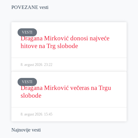
POVEZANE vesti
VESTI
Dragana Mirković donosi najveće
hitove na Trg slobode
8. avgust 2026.
23:22
VESTI
Dragana Mirković večeras na Trgu
slobode
8. avgust 2026.
15:45
Najnovije vesti